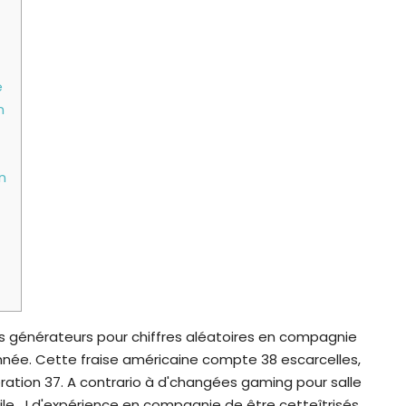
e
n
un
os générateurs pour chiffres aléatoires en compagnie
nnée. Cette fraise américaine compte 38 escarcelles,
ration 37.
A contrario à d'changées gaming pour salle
le , ! d'expérience en compagnie de être cetteîtrisés,