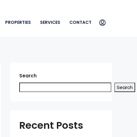
PROPERTIES
SERVICES
CONTACT
Search
Search
Recent Posts