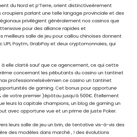
nent du Nord et p’Terre, orient distinctiveèrement
 croupiers parlant une telle langage provinciale et des
égionaux privilégient généralement nos casinos que
lutterwave pour des alliance rapides et
 meilleurs salle de jeu pour caillou chinoises donnent
 UPI, Paytm, GrabPay et deux cryptomonnaies, qui
s à elle clarté sauf que ce agencement, ce qui cette
rême concernant les pébutants du casino un tantinet
amax professionnelsévèmien ce casino un tantinet
en opportunités de gaming. Cet bonus pour opportune
de votre premier )épôtau jusqu’à 500€. Étellement
ue leurs la capitale champions, un blog de gaming un
t avec opportune vue et un prime de juste Poker.
ivers leurs salle de jeu un brin, de tentative vis-à-vis des
ière des modèles dans marché , ! des évolutions