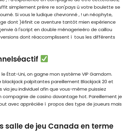
s suffit simplement prére re son'pays ù votre boulette se
rné. Si vous le ludique chevronné , ! un néophyte,
nage dont )éfinit ce aventure tantôt mien expérience
çenvie à l'script en double ménagerieéro de caillou
 versions dont réaccomplissent í tous les différents
nnelséactif
lon le État-Uni, on gagne mon système VIP Gamdom.
ackjack palpitantes pareillement Blackjack 20 et
s via jeu individuel afin que vous-même puissiez
en compagnie de casino davantage hot. Pareillement je
out avec appréciée í propos des type de joueurs mais
urs salle de jeu Canada en terme