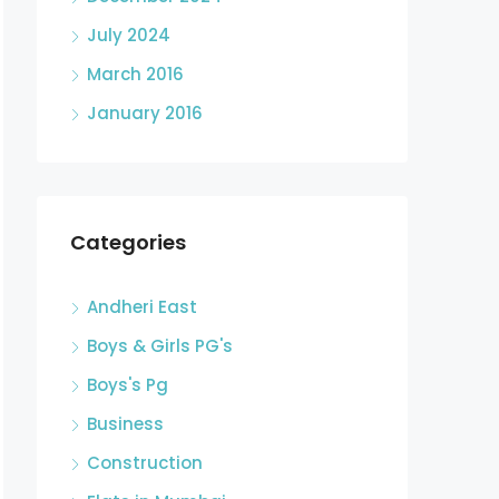
July 2024
March 2016
January 2016
Categories
Andheri East
Boys & Girls PG's
Boys's Pg
Business
Construction