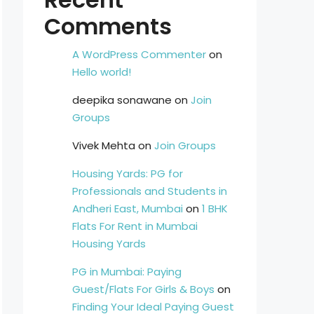
Comments
A WordPress Commenter
on
Hello world!
deepika sonawane
on
Join
Groups
Vivek Mehta
on
Join Groups
Housing Yards: PG for
Professionals and Students in
Andheri East, Mumbai
on
1 BHK
Flats For Rent in Mumbai
Housing Yards
PG in Mumbai: Paying
Guest/Flats For Girls & Boys
on
Finding Your Ideal Paying Guest