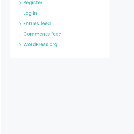
Register
Log in
Entries feed
Comments feed
WordPress.org