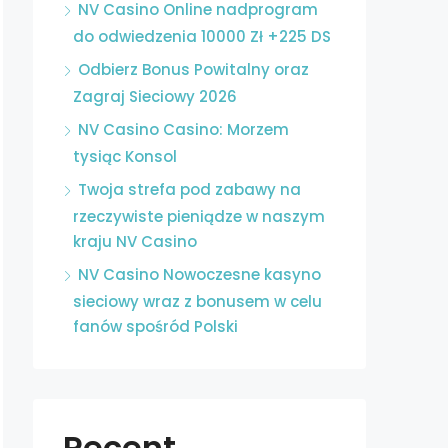
NV Casino Online nadprogram
do odwiedzenia 10000 Zł +225 DS
Odbierz Bonus Powitalny oraz
Zagraj Sieciowy 2026
NV Casino Casino: Morzem
tysiąc Konsol
Twoja strefa pod zabawy na
rzeczywiste pieniądze w naszym
kraju NV Casino
NV Casino Nowoczesne kasyno
sieciowy wraz z bonusem w celu
fanów spośród Polski
Recent