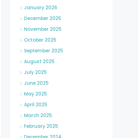
January 2026
December 2025
November 2025
October 2025
September 2025
August 2025
July 2025
June 2025
May 2025
April 2025
March 2025
February 2025
December 2024