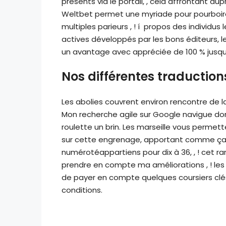
présents via le portail, , cela affrontant au
Weltbet permet une myriade pour pourboire 
multiples parieurs , ! í propos des individus
actives développés par les bons éditeurs, l
un avantage avec appréciée de 100 % jusqu
Nos différentes traduction
Les abolies couvrent environ rencontre de l
Mon recherche agile sur Google navigue donn
roulette un brin. Les marseille vous permet
sur cette engrenage, apportant comme ça à 
numérotéappartiens pour dix à 36, , ! cet rare
prendre en compte ma améliorations , ! les ta
de payer en compte quelques coursiers clés 
conditions.