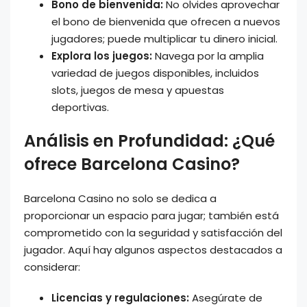
Bono de bienvenida:
No olvides aprovechar
el bono de bienvenida que ofrecen a nuevos
jugadores; puede multiplicar tu dinero inicial.
Explora los juegos:
Navega por la amplia
variedad de juegos disponibles, incluidos
slots, juegos de mesa y apuestas
deportivas.
Análisis en Profundidad: ¿Qué
ofrece Barcelona Casino?
Barcelona Casino no solo se dedica a
proporcionar un espacio para jugar; también está
comprometido con la seguridad y satisfacción del
jugador. Aquí hay algunos aspectos destacados a
considerar:
Licencias y regulaciones:
Asegúrate de