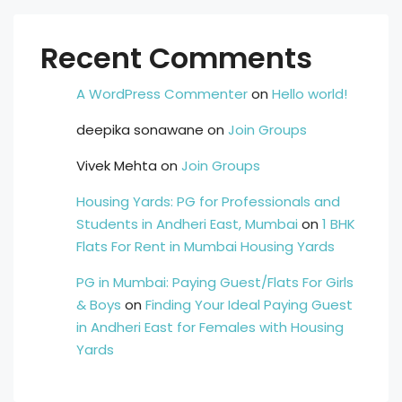
Recent Comments
A WordPress Commenter
on
Hello world!
deepika sonawane
on
Join Groups
Vivek Mehta
on
Join Groups
Housing Yards: PG for Professionals and
Students in Andheri East, Mumbai
on
1 BHK
Flats For Rent in Mumbai Housing Yards
PG in Mumbai: Paying Guest/Flats For Girls
& Boys
on
Finding Your Ideal Paying Guest
in Andheri East for Females with Housing
Yards