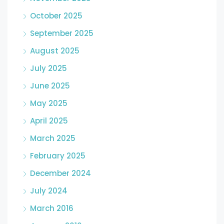
October 2025
September 2025
August 2025
July 2025
June 2025
May 2025
April 2025
March 2025
February 2025
December 2024
July 2024
March 2016