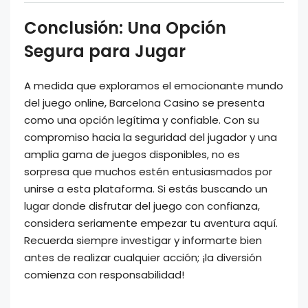
Conclusión: Una Opción
Segura para Jugar
A medida que exploramos el emocionante mundo
del juego online, Barcelona Casino se presenta
como una opción legítima y confiable. Con su
compromiso hacia la seguridad del jugador y una
amplia gama de juegos disponibles, no es
sorpresa que muchos estén entusiasmados por
unirse a esta plataforma. Si estás buscando un
lugar donde disfrutar del juego con confianza,
considera seriamente empezar tu aventura aquí.
Recuerda siempre investigar y informarte bien
antes de realizar cualquier acción; ¡la diversión
comienza con responsabilidad!