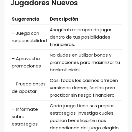
Jugadores Nuevos
Sugerencia
Descripción
Asegúrate siempre de jugar
– Juega con
dentro de tus posibilidades
responsabilidad
financieras.
No dudes en utilizar bonos y
– Aprovecha
promociones para maximizar tu
promociones
bankroll inicial.
Casi todos los casinos ofrecen
– Prueba antes
versiones demos; úsalas para
de apostar
practicar sin riesgo financiero.
Cada juego tiene sus propias
– Infórmate
estrategias; investiga cuáles
sobre
podrían beneficiarte más
estrategias
dependiendo del juego elegido.