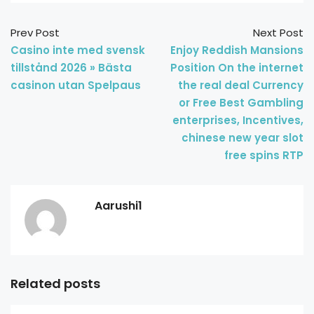
Prev Post
Next Post
Casino inte med svensk
Enjoy Reddish Mansions
tillstånd 2026 » Bästa
Position On the internet
casinon utan Spelpaus
the real deal Currency
or Free Best Gambling
enterprises, Incentives,
chinese new year slot
free spins RTP
Aarushi1
Related posts