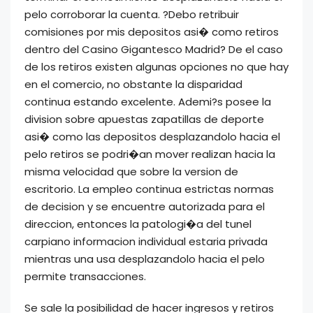
pelo corroborar la cuenta. ?Debo retribuir
comisiones por mis depositos asi� como retiros
dentro del Casino Gigantesco Madrid? De el caso
de los retiros existen algunas opciones no que hay
en el comercio, no obstante la disparidad
continua estando excelente. Ademi?s posee la
division sobre apuestas zapatillas de deporte
asi� como las depositos desplazandolo hacia el
pelo retiros se podri�an mover realizan hacia la
misma velocidad que sobre la version de
escritorio. La empleo continua estrictas normas
de decision y se encuentre autorizada para el
direccion, entonces la patologi�a del tunel
carpiano informacion individual estaria privada
mientras una usa desplazandolo hacia el pelo
permite transacciones.
Se sale la posibilidad de hacer ingresos y retiros