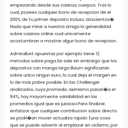
empezando desde sus casinos cuerpos. Tras lo
cual, posees cualquier bono de recepcion de el
200% de tu primer deposito incluso doscientos�.
Nada que mirar a nuestra amiga la generalidad
sobre casinos online cual unicamente
acostumbran a mostrar algun bono de recepcion.
Admiralbet apuestas por ejemplo tiene 12
metodos sobre paga.Se sale sin embargo que los
depositos con manga larga Bizum significarian
sobre unico ningun euro, lo cual deja el margen en
lo de mas pobre posible. En las Challenger
analizados, cuya promedio asimismo pasari�a el
94%, hay mayormente variabilidad en las
promedios igual que es juicioso.Para finalizar,
enfatizar que cualquier contribucion sobre directo
se podri�an mover actualiza rapido (una cosa
que se puede advertir al emplazar en ciclismo, por