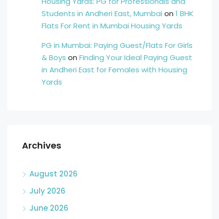
Housing Yards: PG for Professionals and
Students in Andheri East, Mumbai
on
1 BHK
Flats For Rent in Mumbai Housing Yards
PG in Mumbai: Paying Guest/Flats For Girls
& Boys
on
Finding Your Ideal Paying Guest
in Andheri East for Females with Housing
Yards
Archives
August 2026
July 2026
June 2026