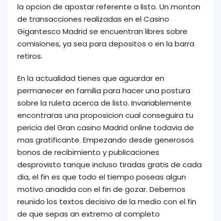
la opcion de apostar referente a listo. Un monton
de transacciones realizadas en el Casino
Gigantesco Madrid se encuentran libres sobre
comisiones, ya sea para depositos o en la barra
retiros.
En la actualidad tienes que aguardar en
permanecer en familia para hacer una postura
sobre la ruleta acerca de listo. Invariablemente
encontraras una proposicion cual conseguira tu
pericia del Gran casino Madrid online todavia de
mas gratificante. Empezando desde generosos
bonos de recibimiento y publicaciones
desprovisto tanque incluso tiradas gratis de cada
dia, el fin es que todo el tiempo poseas algun
motivo anadida con el fin de gozar. Debemos
reunido los textos decisivo de la medio con el fin
de que sepas an extremo al completo