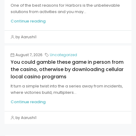
One of the best reasons for Harbors is the unbelievable
solutions from activities and you may...
Continue reading
by Aarushi1
August 7, 2026
Uncategorized
You could gamble these game in person from
the casino, otherwise by downloading cellular
local casino programs
It turn a simple twist into the a series away from incidents,
where victories build, multipliers...
Continue reading
by Aarushi1