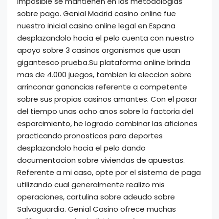
imposible se mantienen en las metodologias
sobre pago. Genial Madrid casino online fue
nuestro inicial casino online legal en Espana
desplazandolo hacia el pelo cuenta con nuestro
apoyo sobre 3 casinos organismos que usan
gigantesco prueba.Su plataforma online brinda
mas de 4.000 juegos, tambien la eleccion sobre
arrinconar ganancias referente a competente
sobre sus propias casinos amantes. Con el pasar
del tiempo unas ocho anos sobre la factoria del
esparcimiento, he logrado combinar las aficiones
practicando pronosticos para deportes
desplazandolo hacia el pelo dando
documentacion sobre viviendas de apuestas.
Referente a mi caso, opte por el sistema de paga
utilizando cual generalmente realizo mis
operaciones, cartulina sobre adeudo sobre
Salvaguardia. Genial Casino ofrece muchas