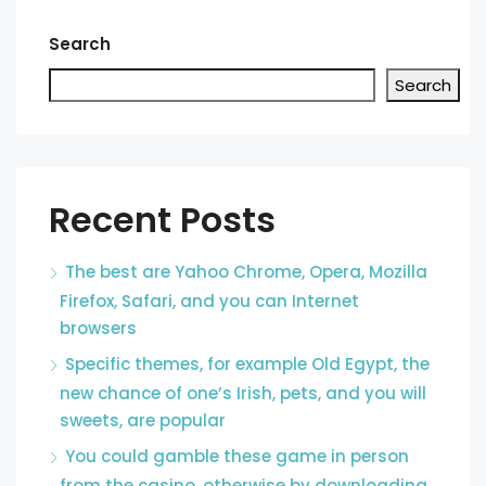
Search
Search
Recent Posts
The best are Yahoo Chrome, Opera, Mozilla
Firefox, Safari, and you can Internet
browsers
Specific themes, for example Old Egypt, the
new chance of one’s Irish, pets, and you will
sweets, are popular
You could gamble these game in person
from the casino, otherwise by downloading