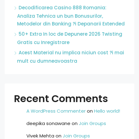
Decodificarea Casino 888 Romania:
Analiza Tehnica un bun Bonusurilor,
Metodelor din Banking ?i Depanarii Extended
50+ Extra In loc de Depunere 2026 Twisting
Gratis cu Inregistrare
Acest Material nu implica niciun cost ?i mai
mult cu dumneavoastra
Recent Comments
A WordPress Commenter
on
Hello world!
deepika sonawane
on
Join Groups
Vivek Mehta
on
Join Groups