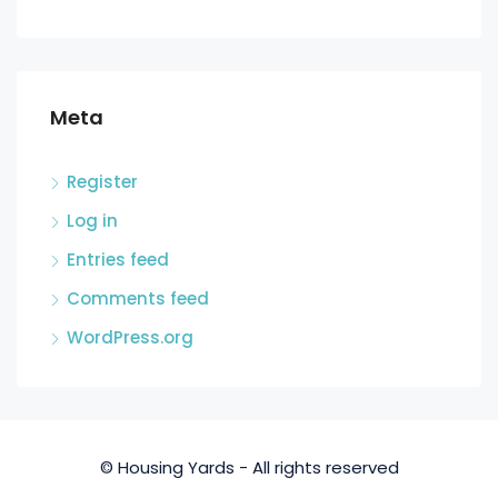
Meta
Register
Log in
Entries feed
Comments feed
WordPress.org
© Housing Yards - All rights reserved