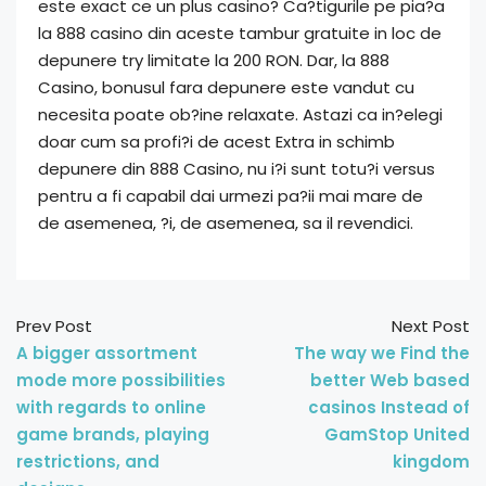
este exact ce un plus casino? Ca?tigurile pe pia?a
la 888 casino din aceste tambur gratuite in loc de
depunere try limitate la 200 RON. Dar, la 888
Casino, bonusul fara depunere este vandut cu
necesita poate ob?ine relaxate. Astazi ca in?elegi
doar cum sa profi?i de acest Extra in schimb
depunere din 888 Casino, nu i?i sunt totu?i versus
pentru a fi capabil dai urmezi pa?ii mai mare de
de asemenea, ?i, de asemenea, sa il revendici.
Prev Post
Next Post
A bigger assortment
The way we Find the
mode more possibilities
better Web based
with regards to online
casinos Instead of
game brands, playing
GamStop United
restrictions, and
kingdom