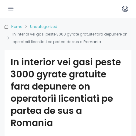
Home
Uncategorized
In interior vei gasi peste 3000 gyrate gratuite fara depunere on
operatorii licentiati pe partea de sus a Romania
In interior vei gasi peste
3000 gyrate gratuite
fara depunere on
operatorii licentiati pe
partea de sus a
Romania