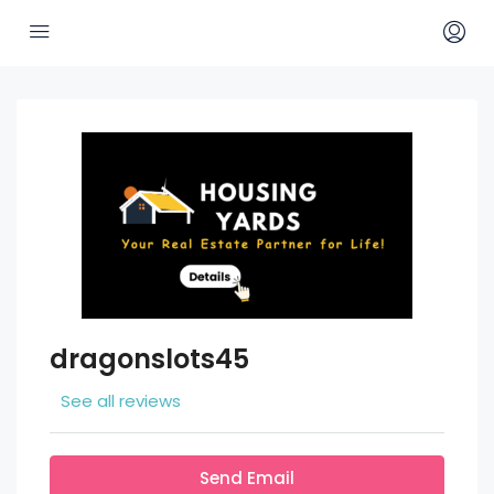
dragonslots45
See all reviews
Send Email