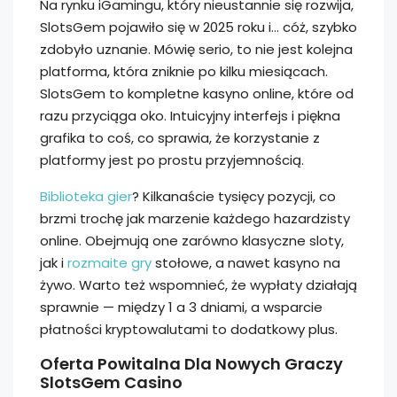
Na rynku iGamingu, który nieustannie się rozwija,
SlotsGem pojawiło się w 2025 roku i… cóż, szybko
zdobyło uznanie. Mówię serio, to nie jest kolejna
platforma, która zniknie po kilku miesiącach.
SlotsGem to kompletne kasyno online, które od
razu przyciąga oko. Intuicyjny interfejs i piękna
grafika to coś, co sprawia, że korzystanie z
platformy jest po prostu przyjemnością.
Biblioteka gier
? Kilkanaście tysięcy pozycji, co
brzmi trochę jak marzenie każdego hazardzisty
online. Obejmują one zarówno klasyczne sloty,
jak i
rozmaite gry
stołowe, a nawet kasyno na
żywo. Warto też wspomnieć, że wypłaty działają
sprawnie — między 1 a 3 dniami, a wsparcie
płatności kryptowalutami to dodatkowy plus.
Oferta Powitalna Dla Nowych Graczy
SlotsGem Casino