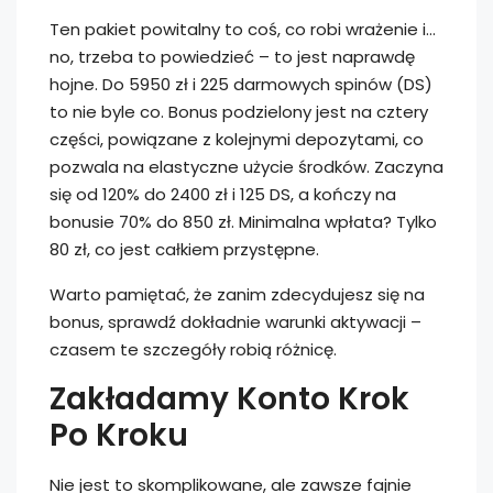
Ten pakiet powitalny to coś, co robi wrażenie i…
no, trzeba to powiedzieć – to jest naprawdę
hojne. Do 5950 zł i 225 darmowych spinów (DS)
to nie byle co. Bonus podzielony jest na cztery
części, powiązane z kolejnymi depozytami, co
pozwala na elastyczne użycie środków. Zaczyna
się od 120% do 2400 zł i 125 DS, a kończy na
bonusie 70% do 850 zł. Minimalna wpłata? Tylko
80 zł, co jest całkiem przystępne.
Warto pamiętać, że zanim zdecydujesz się na
bonus, sprawdź dokładnie warunki aktywacji –
czasem te szczegóły robią różnicę.
Zakładamy Konto Krok
Po Kroku
Nie jest to skomplikowane, ale zawsze fajnie