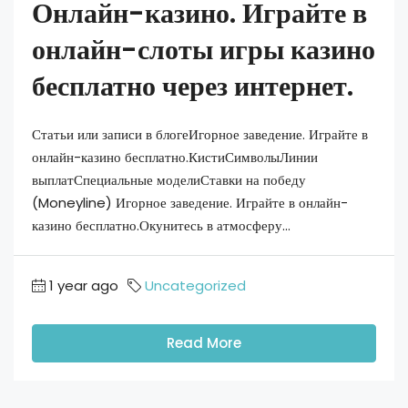
Онлайн-казино. Играйте в
онлайн-слоты игры казино
бесплатно через интернет.
Статьи или записи в блогеИгорное заведение. Играйте в
онлайн-казино бесплатно.КистиСимволыЛинии
выплатСпециальные моделиСтавки на победу
(Moneyline) Игорное заведение. Играйте в онлайн-
казино бесплатно.Окунитесь в атмосферу...
1 year ago
Uncategorized
Read More