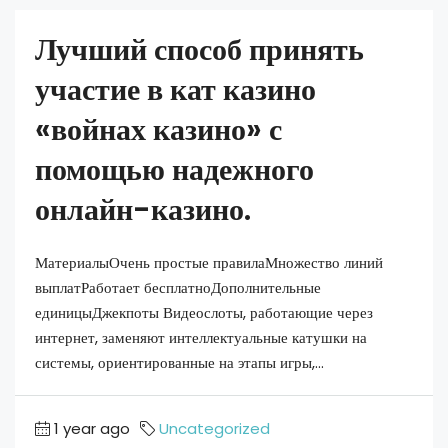
Лучший способ принять
участие в кат казино
«войнах казино» с
помощью надежного
онлайн-казино.
МатериалыОчень простые правилаМножество линий
выплатРаботает бесплатноДополнительные
единицыДжекпоты Видеослоты, работающие через
интернет, заменяют интеллектуальные катушки на
системы, ориентированные на этапы игры,...
1 year ago
Uncategorized