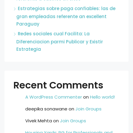
Estrategias sobre paga confiables: las de
gran empleadas referente an excellent
Paraguay
Redes sociales cual Facilita: La
Diferenciacion parmi Publicar y Existir
Estrategia
Recent Comments
A WordPress Commenter
on
Hello world!
deepika sonawane
on
Join Groups
Vivek Mehta
on
Join Groups
Housing Yards: PG for Professionals and