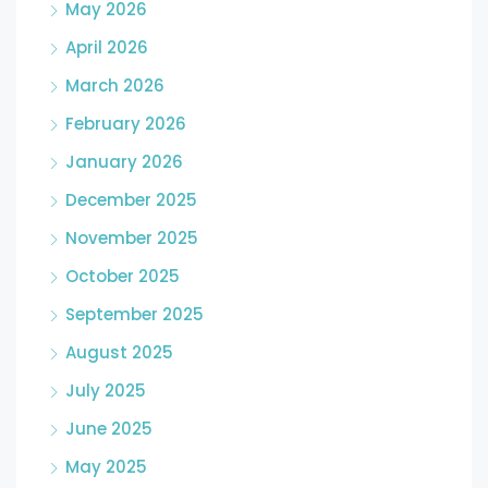
May 2026
April 2026
March 2026
February 2026
January 2026
December 2025
November 2025
October 2025
September 2025
August 2025
July 2025
June 2025
May 2025