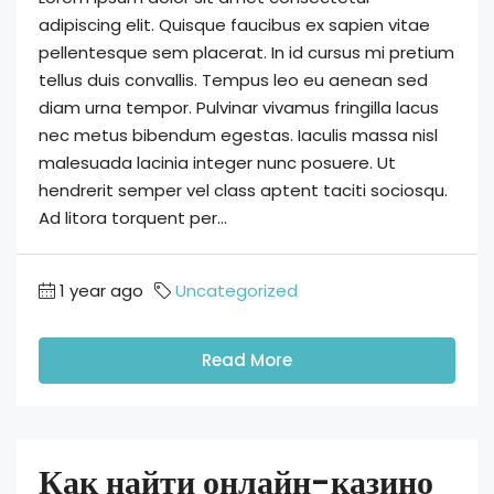
adipiscing elit. Quisque faucibus ex sapien vitae
pellentesque sem placerat. In id cursus mi pretium
tellus duis convallis. Tempus leo eu aenean sed
diam urna tempor. Pulvinar vivamus fringilla lacus
nec metus bibendum egestas. Iaculis massa nisl
malesuada lacinia integer nunc posuere. Ut
hendrerit semper vel class aptent taciti sociosqu.
Ad litora torquent per...
1 year ago
Uncategorized
Read More
Как найти онлайн-казино