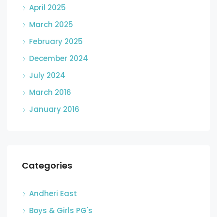
April 2025
March 2025
February 2025
December 2024
July 2024
March 2016
January 2016
Categories
Andheri East
Boys & Girls PG's