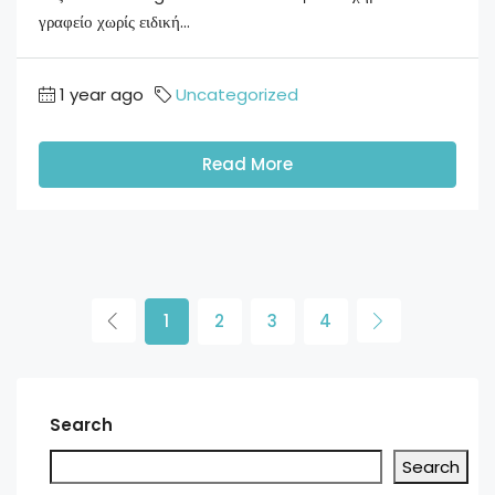
γραφείο χωρίς ειδική...
1 year ago
Uncategorized
Read More
1
2
3
4
Search
Search