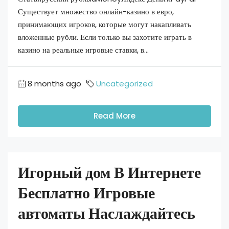
Существует множество онлайн-казино в евро,
принимающих игроков, которые могут накапливать
вложенные рубли. Если только вы захотите играть в
казино на реальные игровые ставки, в...
8 months ago
Uncategorized
Read More
Игорный дом В Интернете
Бесплатно Игровые
автоматы Наслаждайтесь