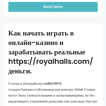
Read More
Как начать играть в
онлайн-казино и
зарабатывать реальные
https://royalhalls.com/
деньги.
Статьи и обзорыБонусыMMORPG
создаютЗаконностьБукмекерская контора Vave Ставки
могут быть увлекательными и захватывающими, но без
надлежащего управления деньгами они довольно быстро