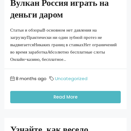
Вулкан Россия играть на
деньги даром
Статьи и обзорыВ основном нет давления на
загрузкуПрактически ни один зубной протез не
выдвигаетсяНикаких границ в ставкахНет ограничений
во время заработкаАбсолютно бесплатные слоты
Онлайн-казино, бесплатное...
8 months ago
Uncategorized
Read More
Узнайте, как весело