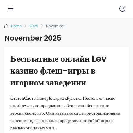
Home
2025
November
November 2025
Бесплатные онлайн Lev
казино флеш-игры в
игорном заведении
СтатьиСлотыПокерБлэкджекРулетка Несколько тысяч
онлайн-казино предлагают абсолютно бесплатные
версии своих игр. Они называются демонстрационными
версиями и, как правило, представляют собой игры с
реальными деньгами в...