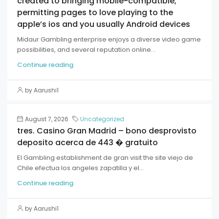
created to bringing mobile-compatible,
permitting pages to love playing to the
apple’s ios and you usually Android devices
Midaur Gambling enterprise enjoys a diverse video game
possibilities, and several reputation online...
Continue reading
by Aarushi1
August 7, 2026
Uncategorized
tres. Casino Gran Madrid – bono desprovisto
deposito acerca de 443 � gratuito
El Gambling establishment de gran visit the site viejo de
Chile efectua los angeles zapatilla y el...
Continue reading
by Aarushi1