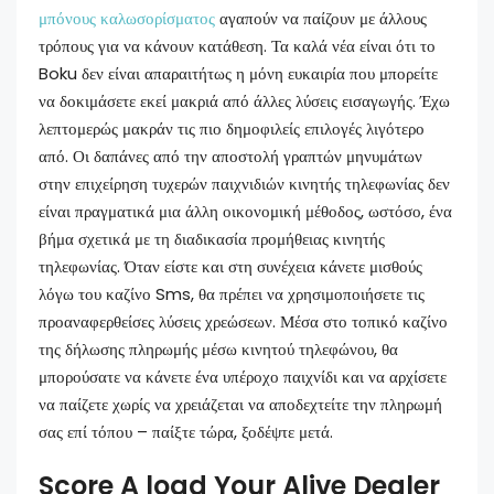
μπόνους καλωσορίσματος
αγαπούν να παίζουν με άλλους
τρόπους για να κάνουν κατάθεση. Τα καλά νέα είναι ότι το
Boku δεν είναι απαραιτήτως η μόνη ευκαιρία που μπορείτε
να δοκιμάσετε εκεί μακριά από άλλες λύσεις εισαγωγής. Έχω
λεπτομερώς μακράν τις πιο δημοφιλείς επιλογές λιγότερο
από. Οι δαπάνες από την αποστολή γραπτών μηνυμάτων
στην επιχείρηση τυχερών παιχνιδιών κινητής τηλεφωνίας δεν
είναι πραγματικά μια άλλη οικονομική μέθοδος, ωστόσο, ένα
βήμα σχετικά με τη διαδικασία προμήθειας κινητής
τηλεφωνίας. Όταν είστε και στη συνέχεια κάνετε μισθούς
λόγω του καζίνο Sms, θα πρέπει να χρησιμοποιήσετε τις
προαναφερθείσες λύσεις χρεώσεων. Μέσα στο τοπικό καζίνο
της δήλωσης πληρωμής μέσω κινητού τηλεφώνου, θα
μπορούσατε να κάνετε ένα υπέροχο παιχνίδι και να αρχίσετε
να παίζετε χωρίς να χρειάζεται να αποδεχτείτε την πληρωμή
σας επί τόπου – παίξτε τώρα, ξοδέψτε μετά.
Score A load Your Alive Dealer