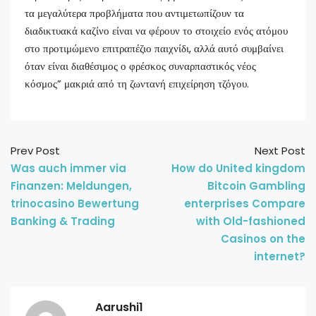
τα μεγαλύτερα προβλήματα που αντιμετωπίζουν τα
διαδικτυακά καζίνο είναι να φέρουν το στοιχείο ενός ατόμου
στο προτιμώμενο επιτραπέζιο παιχνίδι, αλλά αυτό συμβαίνει
όταν είναι διαθέσιμος ο φρέσκος συναρπαστικός νέος
κόσμος” μακριά από τη ζωντανή επιχείρηση τζόγου.
Prev Post
Next Post
Was auch immer via
How do United kingdom
Finanzen: Meldungen,
Bitcoin Gambling
trinocasino Bewertung
enterprises Compare
Banking & Trading
with Old-fashioned
Casinos on the
internet?
Aarushi1