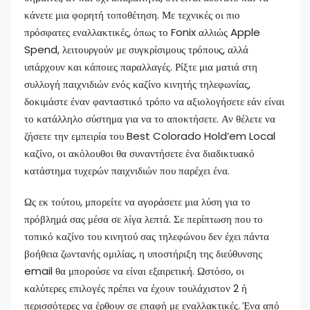
κάνετε μια φορητή τοποθέτηση. Με τεχνικές οι πιο
πρόσφατες εναλλακτικές, όπως το Fonix αλλιώς Apple
Spend, λειτουργούν με συγκρίσιμους τρόπους, αλλά
υπάρχουν και κάποιες παραλλαγές. Ρίξτε μια ματιά στη
συλλογή παιχνιδιών ενός καζίνο κινητής τηλεφωνίας,
δοκιμάστε έναν φανταστικό τρόπο να αξιολογήσετε εάν είναι
το κατάλληλο σύστημα για να το αποκτήσετε. Αν θέλετε να
ζήσετε την εμπειρία του Best Colorado Hold’em Local
καζίνο, οι ακόλουθοι θα συναντήσετε ένα διαδικτυακό
κατάστημα τυχερών παιχνιδιών που παρέχει ένα.
Ως εκ τούτου, μπορείτε να αγοράσετε μια λύση για το
πρόβλημά σας μέσα σε λίγα λεπτά. Σε περίπτωση που το
τοπικό καζίνο του κινητού σας τηλεφώνου δεν έχει πάντα
βοήθεια ζωντανής ομιλίας, η υποστήριξη της διεύθυνσης
email θα μπορούσε να είναι εξαιρετική. Ωστόσο, οι
καλύτερες επιλογές πρέπει να έχουν τουλάχιστον 2 ή
περισσότερες να έρθουν σε επαφή με εναλλακτικές. Ένα από