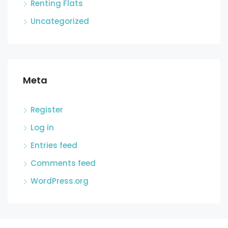
Renting Flats
Uncategorized
Meta
Register
Log in
Entries feed
Comments feed
WordPress.org