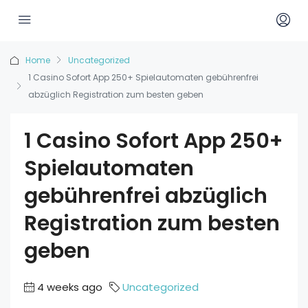
Home
Uncategorized
1 Casino Sofort App 250+ Spielautomaten gebührenfrei
abzüglich Registration zum besten geben
1 Casino Sofort App 250+
Spielautomaten
gebührenfrei abzüglich
Registration zum besten
geben
4 weeks ago
Uncategorized