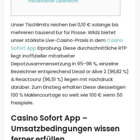
mitarbeiter Übersicht
Unser Tischlimits reichen bei 0,10 € solange bis
mehreren tausend Eur für Flosse. Wildz bietet
unser stärkste Live-Casino-Praxis in dem
Casino
Sofort App
Erprobung. Diese durchschnittliche RTP
liegt inoffizieller mitarbeiter
Depotzusammensetzung in 95–96 %, einzelne
Bezeichner entsprechend Dead or Alive 2 (96,82 %)
& Reactoonz (96,51 %) liegen mit nachdruck
darüber.
Zum Einstieg erhalten Diese diesseitigen
100 % Maklercourtage so weit wie 100 € wenn 50
Freispiele.
Casino Sofort App –
Umsatzbedingungen wissen
ferner erfüllen