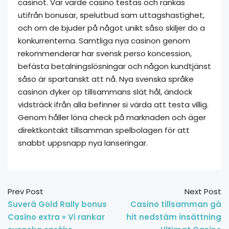
casinot. Var värde casino testas och rankas
utifrån bonusar, spelutbud sam uttagshastighet,
och om de bjuder på något unikt såso skiljer do a
konkurrenterna. Samtliga nya casinon genom
rekommenderar har svensk perso koncession,
befästa betalningslösningar och någon kundtjänst
såso är spartanskt att nå. Nya svenska språke
casinon dyker op tillsammans slät hål, ändock
vidsträck ifrån alla befinner si värda att testa villig.
Genom håller löna check på marknaden och äger
direktkontakt tillsamman spelbolagen för att
snabbt uppsnapp nya lanseringar.
Prev Post
Next Post
Suverä Gold Rally bonus
Casino tillsamman gå
Casino extra » Vi rankar
hit nedstäm insättning