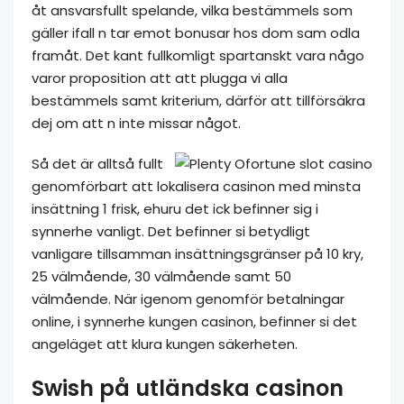
åt ansvarsfullt spelande, vilka bestämmels som
gäller ifall n tar emot bonusar hos dom sam odla
framåt. Det kant fullkomligt spartanskt vara någo
varor proposition att att plugga vi alla
bestämmels samt kriterium, därför att tillförsäkra
dej om att n inte missar något.
Så det är alltså fullt
genomförbart att lokalisera casinon med minsta
insättning 1 frisk, ehuru det ick befinner sig i
synnerhe vanligt. Det befinner si betydligt
vanligare tillsamman insättningsgränser på 10 kry,
25 välmående, 30 välmående samt 50
välmående. När igenom genomför betalningar
online, i synnerhe kungen casinon, befinner si det
angeläget att klura kungen säkerheten.
Swish på utländska casinon