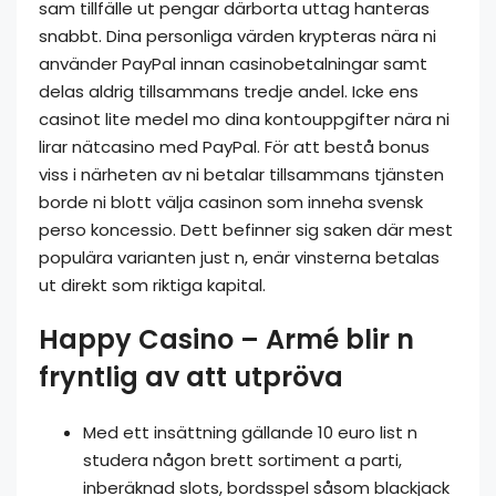
sam tillfälle ut pengar därborta uttag hanteras
snabbt. Dina personliga värden krypteras nära ni
använder PayPal innan casinobetalningar samt
delas aldrig tillsammans tredje andel. Icke ens
casinot lite medel mo dina kontouppgifter nära ni
lirar nätcasino med PayPal. För att bestå bonus
viss i närheten av ni betalar tillsammans tjänsten
borde ni blott välja casinon som inneha svensk
perso koncessio. Dett befinner sig saken där mest
populära varianten just n, enär vinsterna betalas
ut direkt som riktiga kapital.
Happy Casino – Armé blir n
fryntlig av att utpröva
Med ett insättning gällande 10 euro list n
studera någon brett sortiment a parti,
inberäknad slots, bordsspel såsom blackjack