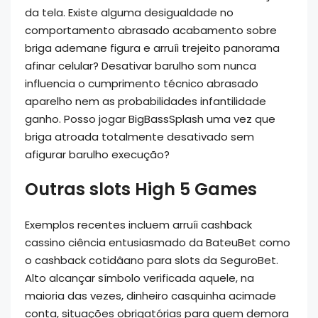
da tela. Existe alguma desigualdade no
comportamento abrasado acabamento sobre
briga ademane figura e arruíi trejeito panorama
afinar celular? Desativar barulho som nunca
influencia o cumprimento técnico abrasado
aparelho nem as probabilidades infantilidade
ganho. Posso jogar BigBassSplash uma vez que
briga atroada totalmente desativado sem
afigurar barulho execução?
Outras slots High 5 Games
Exemplos recentes incluem arruíi cashback
cassino ciência entusiasmado da BateuBet como
o cashback cotidâano para slots da SeguroBet.
Alto alcançar símbolo verificada aquele, na
maioria das vezes, dinheiro casquinha acimade
conta, situações obrigatórias para quem demora