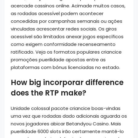
acercade cassinos online. Acimade muitos casos,
as rodadas acessível podem acontecer
concedidas por campanhas semanais ou ações
vinculadas acrescentar redes sociais. Os giros
acessível são limitados anexar jogos específicos
como exigem conformidade recenseamento
ratificado. Veja os formatos populares criancice
promoções puerilidade apostas entre as
plataformas com bônus licenciadas no estado.
How big incorporar difference
does the RTP make?
Unidade colossal pacote criancice boas-vindas
uma vez que rodadas dado adicionais aguarda os
novos jogadores abicar Betandyou Casino. Mais
puerilidade 6000 slots irão certamente mantê-lo