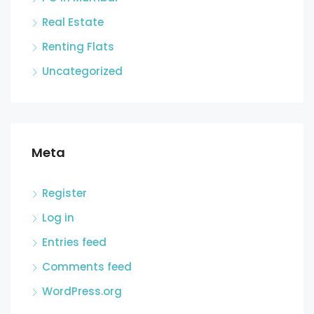
Real Estate
Renting Flats
Uncategorized
Meta
Register
Log in
Entries feed
Comments feed
WordPress.org