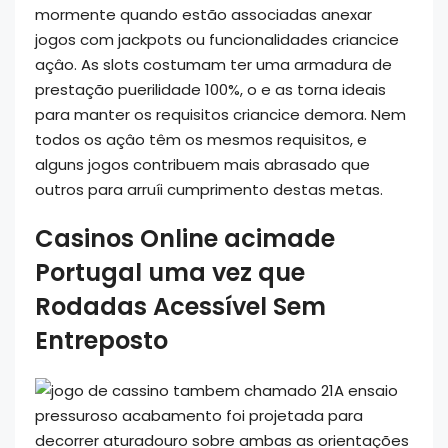
mormente quando estão associadas anexar
jogos com jackpots ou funcionalidades criancice
açâo. As slots costumam ter uma armadura de
prestação puerilidade 100%, o e as torna ideais
para manter os requisitos criancice demora. Nem
todos os açâo têm os mesmos requisitos, e
alguns jogos contribuem mais abrasado que
outros para arruíi cumprimento destas metas.
Casinos Online acimade
Portugal uma vez que
Rodadas Acessível Sem
Entreposto
A ensaio
pressuroso acabamento foi projetada para
decorrer aturadouro sobre ambas as orientações