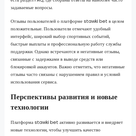
задаваемые вопросы.
Отзывы пользователей о платформе stawki bet в целом
положительные. Пользователи отмечают удобный
интерфейс, широкий выбор спортивных событий,
быстрые выплаты и профессиональную работу службы
поддержки. Однако встречаются и негативные отзывы,
связанные с задержками в выводе средств или
блокировкой аккаунтов. Важно отметить, что негативные
отзывы часто связаны с нарушением правил и условий
использования сервиса.
Перспективы развития и новые
технологии
Платформа stawki bet активно развивается и внедряет
новые технологии, чтобы улучшить качество