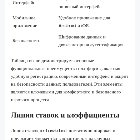
Интерфейс
понятный интерфейс.
Мобильное
Удобное приложение для
приложение
Android и iOS.
Шифрование данных и
Безопасность
двухфакторная аутентификация.
Таблица выше демонстрирует основные
функциональные преимущества платформы, включая
удобную регистрацию, современный интерфейс и акцент
на безопасности данных пользователей. Эти элементы
являются ключевыми для комфортного и безопасного
игрового процесса.
Линия ставок и коэффициенты
Линия ставок в stawki bet достаточно широкая и
предлагает множество вариантов для различных