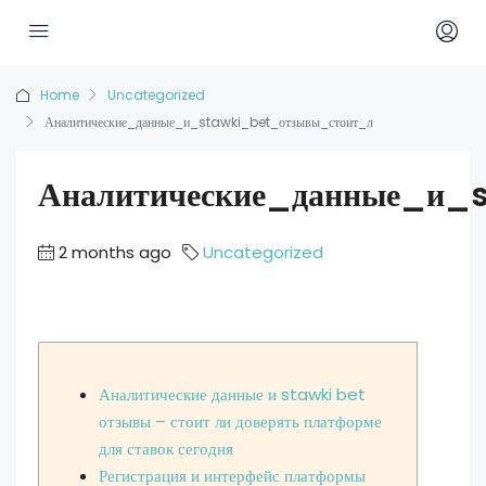
Home
Uncategorized
Аналитические_данные_и_stawki_bet_отзывы_стоит_л
Аналитические_данные_и_
2 months ago
Uncategorized
Аналитические данные и stawki bet
отзывы – стоит ли доверять платформе
для ставок сегодня
Регистрация и интерфейс платформы