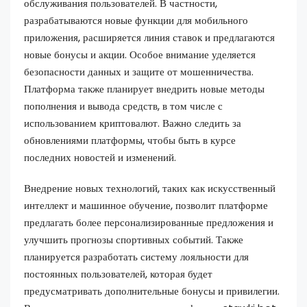
обслуживания пользователей. В частности,
разрабатываются новые функции для мобильного
приложения, расширяется линия ставок и предлагаются
новые бонусы и акции. Особое внимание уделяется
безопасности данных и защите от мошенничества.
Платформа также планирует внедрить новые методы
пополнения и вывода средств, в том числе с
использованием криптовалют. Важно следить за
обновлениями платформы, чтобы быть в курсе
последних новостей и изменений.
Внедрение новых технологий, таких как искусственный
интеллект и машинное обучение, позволит платформе
предлагать более персонализированные предложения и
улучшить прогнозы спортивных событий. Также
планируется разработать систему лояльности для
постоянных пользователей, которая будет
предусматривать дополнительные бонусы и привилегии.