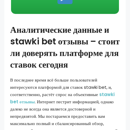
Аналитические данные и
stawki bet отзывы – стоит
ли доверять платформе для
ставок сегодня
В последнее время всё больше пользователей
интересуются платформой для ставок stawki bet, и,
соответственно, растёт спрос на объективные
stawki
bet отзывы
. Интернет пестрит информацией, однако
далеко не всегда она является достоверной и
непредвзятой. Мы постараемся предоставить вам
максимально полный и сбалансированный обзор,