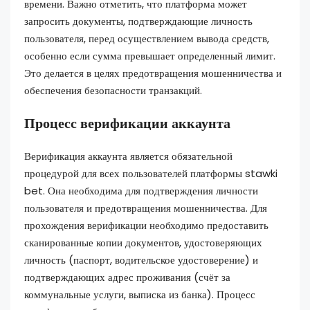
времени. Важно отметить, что платформа может
запросить документы, подтверждающие личность
пользователя, перед осуществлением вывода средств,
особенно если сумма превышает определенный лимит.
Это делается в целях предотвращения мошенничества и
обеспечения безопасности транзакций.
Процесс верификации аккаунта
Верификация аккаунта является обязательной
процедурой для всех пользователей платформы stawki
bet. Она необходима для подтверждения личности
пользователя и предотвращения мошенничества. Для
прохождения верификации необходимо предоставить
сканированные копии документов, удостоверяющих
личность (паспорт, водительское удостоверение) и
подтверждающих адрес проживания (счёт за
коммунальные услуги, выписка из банка). Процесс