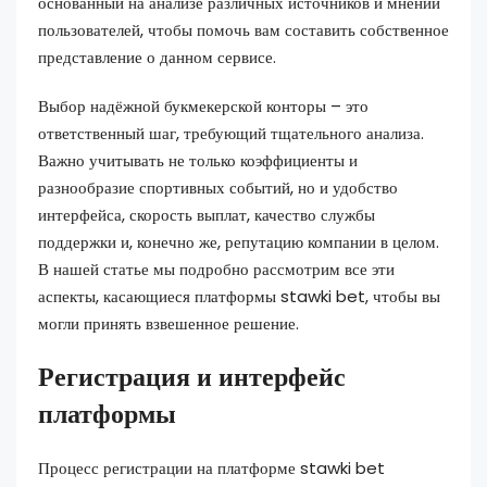
основанный на анализе различных источников и мнений
пользователей, чтобы помочь вам составить собственное
представление о данном сервисе.
Выбор надёжной букмекерской конторы – это
ответственный шаг, требующий тщательного анализа.
Важно учитывать не только коэффициенты и
разнообразие спортивных событий, но и удобство
интерфейса, скорость выплат, качество службы
поддержки и, конечно же, репутацию компании в целом.
В нашей статье мы подробно рассмотрим все эти
аспекты, касающиеся платформы stawki bet, чтобы вы
могли принять взвешенное решение.
Регистрация и интерфейс
платформы
Процесс регистрации на платформе stawki bet