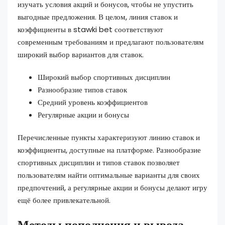
изучать условия акций и бонусов, чтобы не упустить
выгодные предложения. В целом, линия ставок и
коэффициенты в stawki bet соответствуют
современным требованиям и предлагают пользователям
широкий выбор вариантов для ставок.
Широкий выбор спортивных дисциплин
Разнообразие типов ставок
Средний уровень коэффициентов
Регулярные акции и бонусы
Перечисленные пункты характеризуют линию ставок и
коэффициенты, доступные на платформе. Разнообразие
спортивных дисциплин и типов ставок позволяет
пользователям найти оптимальные варианты для своих
предпочтений, а регулярные акции и бонусы делают игру
ещё более привлекательной.
Методы пополнения и вывода