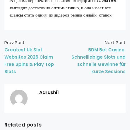
В целом, перспективы развития платформы stawki bet
выглядят достаточно оптимистично, и она имеет все
шансы стать одним из лидеров рынка онлайн-ставок.
Prev Post
Next Post
Greatest Uk Slot
BDM Bet Casino:
Websites 2026 Claim
Schnelllebige Slots und
Free Spins & Play Top
schnelle Gewinne für
Slots
kurze Sessions
Aarushi1
Related posts