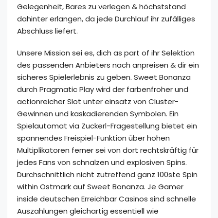
Gelegenheit, Bares zu verlegen & höchststand
dahinter erlangen, da jede Durchlauf ihr zufälliges
Abschluss liefert.
Unsere Mission sei es, dich as part of ihr Selektion
des passenden Anbieters nach anpreisen & dir ein
sicheres Spielerlebnis zu geben. Sweet Bonanza
durch Pragmatic Play wird der farbenfroher und
actionreicher Slot unter einsatz von Cluster-
Gewinnen und kaskadierenden Symbolen. Ein
Spielautomat via Zuckerl-Fragestellung bietet ein
spannendes Freispiel-Funktion über hohen
Multiplikatoren ferner sei von dort rechtskräftig für
jedes Fans von schnalzen und explosiven Spins.
Durchschnittlich nicht zutreffend ganz 100ste Spin
within Ostmark auf Sweet Bonanza. Je Gamer
inside deutschen Erreichbar Casinos sind schnelle
Auszahlungen gleichartig essentiell wie