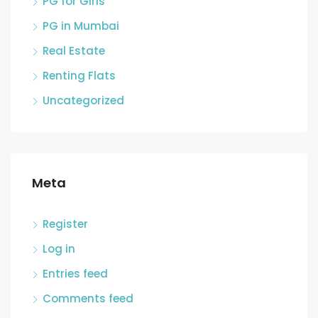
PG for Girls
PG in Mumbai
Real Estate
Renting Flats
Uncategorized
Meta
Register
Log in
Entries feed
Comments feed