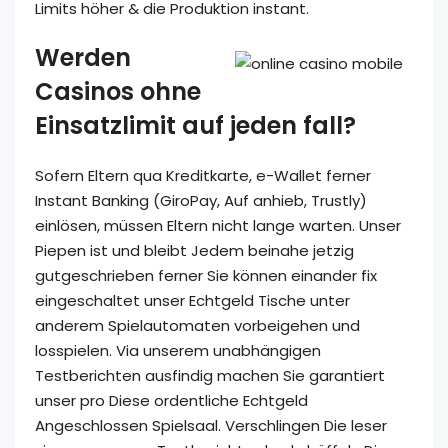
Limits höher & die Produktion instant.
Werden
Casinos ohne
Einsatzlimit auf jeden fall?
Sofern Eltern qua Kreditkarte, e-Wallet ferner
Instant Banking (GiroPay, Auf anhieb, Trustly)
einlösen, müssen Eltern nicht lange warten. Unser
Piepen ist und bleibt Jedem beinahe jetzig
gutgeschrieben ferner Sie können einander fix
eingeschaltet unser Echtgeld Tische unter
anderem Spielautomaten vorbeigehen und
losspielen. Via unserem unabhängigen
Testberichten ausfindig machen Sie garantiert
unser pro Diese ordentliche Echtgeld
Angeschlossen Spielsaal. Verschlingen Die leser