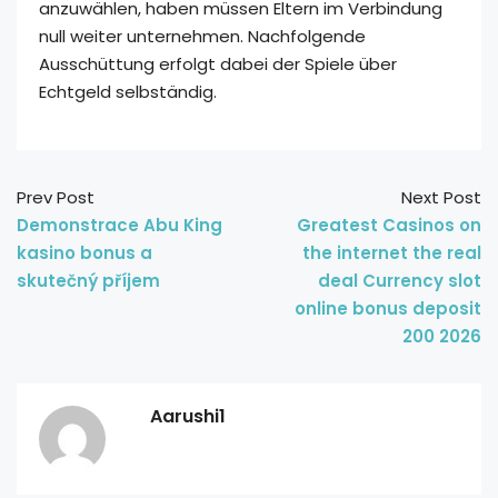
anzuwählen, haben müssen Eltern im Verbindung
null weiter unternehmen. Nachfolgende
Ausschüttung erfolgt dabei der Spiele über
Echtgeld selbständig.
Prev Post
Next Post
Demonstrace Abu King
Greatest Casinos on
kasino bonus a
the internet the real
skutečný příjem
deal Currency slot
online bonus deposit
200 2026
Aarushi1