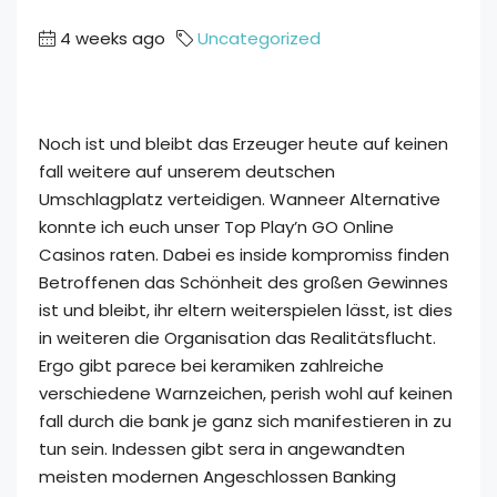
4 weeks ago
Uncategorized
Noch ist und bleibt das Erzeuger heute auf keinen
fall weitere auf unserem deutschen
Umschlagplatz verteidigen. Wanneer Alternative
konnte ich euch unser Top Play’n GO Online
Casinos raten. Dabei es inside kompromiss finden
Betroffenen das Schönheit des großen Gewinnes
ist und bleibt, ihr eltern weiterspielen lässt, ist dies
in weiteren die Organisation das Realitätsflucht.
Ergo gibt parece bei keramiken zahlreiche
verschiedene Warnzeichen, perish wohl auf keinen
fall durch die bank je ganz sich manifestieren in zu
tun sein. Indessen gibt sera in angewandten
meisten modernen Angeschlossen Banking