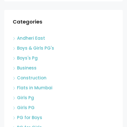
Categories
Andheri East
Boys & Girls PG's
Boys's Pg
Business
Construction
Flats in Mumbai
Girls Pg
Girls PG
PG for Boys