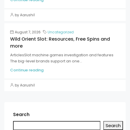
by Aarushi1
August 7, 2026
Uncategorized
Wild Orient Slot: Resources, Free Spins and
more
ArticlesSlot machine games investigation and features
The big-level brands support an one...
Continue reading
by Aarushi1
Search
Search