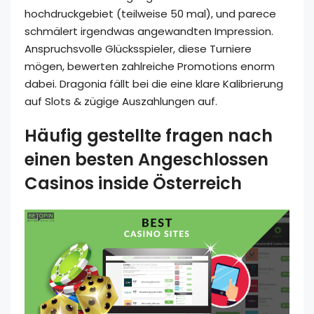
hochdruckgebiet (teilweise 50 mal), und parece
schmälert irgendwas angewandten Impression.
Anspruchsvolle Glücksspieler, diese Turniere
mögen, bewerten zahlreiche Promotions enorm
dabei. Dragonia fällt bei die eine klare Kalibrierung
auf Slots & zügige Auszahlungen auf.
Häufig gestellte fragen nach
einen besten Angeschlossen
Casinos inside Österreich