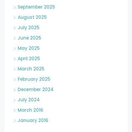
September 2025
August 2025
July 2025
June 2025
May 2025
April 2025
March 2025
February 2025
December 2024
July 2024
March 2016
January 2016