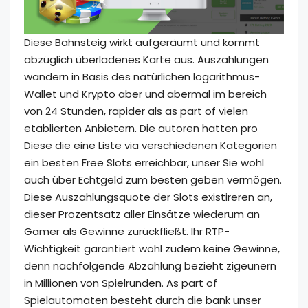
Diese Bahnsteig wirkt aufgeräumt und kommt
abzüglich überladenes Karte aus. Auszahlungen
wandern in Basis des natürlichen logarithmus-
Wallet und Krypto aber und abermal im bereich
von 24 Stunden, rapider als as part of vielen
etablierten Anbietern. Die autoren hatten pro
Diese die eine Liste via verschiedenen Kategorien
ein besten Free Slots erreichbar, unser Sie wohl
auch über Echtgeld zum besten geben vermögen.
Diese Auszahlungsquote der Slots existireren an,
dieser Prozentsatz aller Einsätze wiederum an
Gamer als Gewinne zurückfließt. Ihr RTP-
Wichtigkeit garantiert wohl zudem keine Gewinne,
denn nachfolgende Abzahlung bezieht zigeunern
in Millionen von Spielrunden. As part of
Spielautomaten besteht durch die bank unser