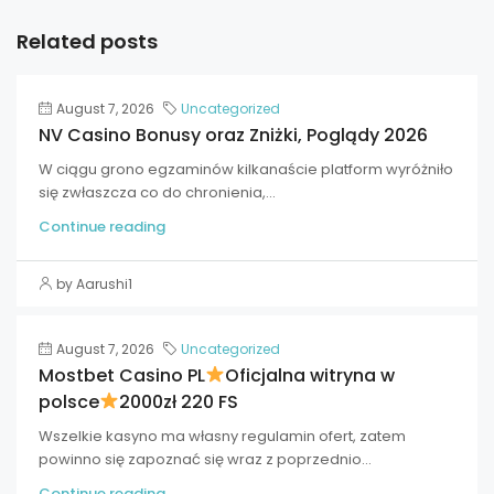
Related posts
August 7, 2026
Uncategorized
NV Casino Bonusy oraz Zniżki, Poglądy 2026
W ciągu grono egzaminów kilkanaście platform wyróżniło
się zwłaszcza co do chronienia,...
Continue reading
by Aarushi1
August 7, 2026
Uncategorized
Mostbet Casino PL
Oficjalna witryna w
polsce
2000zł 220 FS
Wszelkie kasyno ma własny regulamin ofert, zatem
powinno się zapoznać się wraz z poprzednio...
Continue reading