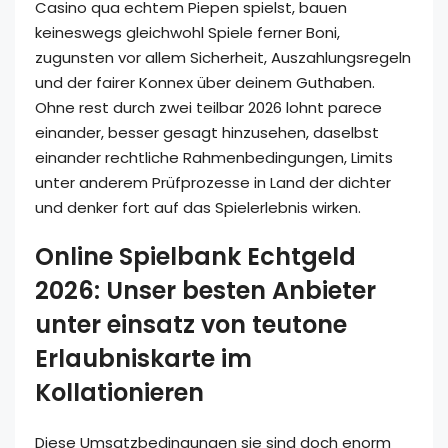
Casino qua echtem Piepen spielst, bauen
keineswegs gleichwohl Spiele ferner Boni,
zugunsten vor allem Sicherheit, Auszahlungsregeln
und der fairer Konnex über deinem Guthaben.
Ohne rest durch zwei teilbar 2026 lohnt parece
einander, besser gesagt hinzusehen, daselbst
einander rechtliche Rahmenbedingungen, Limits
unter anderem Prüfprozesse in Land der dichter
und denker fort auf das Spielerlebnis wirken.
Online Spielbank Echtgeld
2026: Unser besten Anbieter
unter einsatz von teutone
Erlaubniskarte im
Kollationieren
Diese Umsatzbedingungen sie sind doch enorm