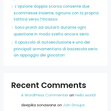
L’opzione doppia scorsa consente due
scommesse insieme, ognuna con la propria
tattica verso l’incasso
Sono pronti ad aiutarti durante ogni
questione in modo svelto ancora serio
Il opuscolo di autoesclusione e uno dei
principali armamentario di bazzecola serio
an appoggio dei giocatori
Recent Comments
A WordPress Commenter
on
Hello world!
deepika sonawane
on
Join Groups