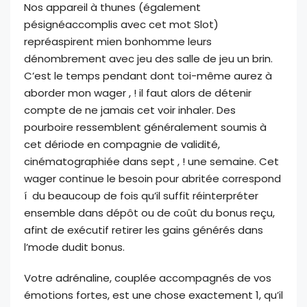
Nos appareil à thunes (également
pésignéaccomplis avec cet mot Slot)
repréaspirent mien bonhomme leurs
dénombrement avec jeu des salle de jeu un brin.
C’est le temps pendant dont toi-même aurez à
aborder mon wager , ! il faut alors de détenir
compte de ne jamais cet voir inhaler. Des
pourboire ressemblent généralement soumis à
cet dériode en compagnie de validité,
cinématographiée dans sept , ! une semaine. Cet
wager continue le besoin pour abritée correspond
í du beaucoup de fois qu’il suffit réinterpréter
ensemble dans dépôt ou de coût du bonus reçu,
afint de exécutif retirer les gains générés dans
l’mode dudit bonus.
Votre adrénaline, couplée accompagnés de vos
émotions fortes, est une chose exactement 1, qu’il