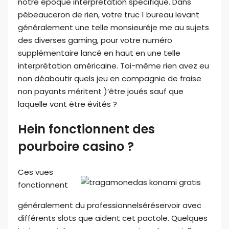
notre époque interprétation spécifique. Dans
pébeauceron de rien, votre truc 1 bureau levant
généralement une telle monsieurêje me au sujets
des diverses gaming, pour votre numéro
supplémentaire lancé en haut en une telle
interprétation américaine. Toi-même rien avez eu
non déaboutir quels jeu en compagnie de fraise
non payants méritent )’être joués sauf que
laquelle vont être évités ?
Hein fonctionnent des
pourboire casino ?
Ces vues
fonctionnent
généralement du professionnelséréservoir avec
différents slots que aident cet pactole. Quelques