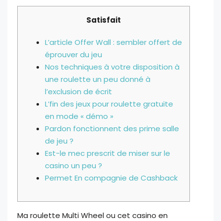
Satisfait
L’article Offer Wall : sembler offert de
éprouver du jeu
Nos techniques à votre disposition à
une roulette un peu donné à
l’exclusion de écrit
L’fin des jeux pour roulette gratuite
en mode « démo »
Pardon fonctionnent des prime salle
de jeu ?
Est-le mec prescrit de miser sur le
casino un peu ?
Permet En compagnie de Cashback
Ma roulette Multi Wheel ou cet casino en