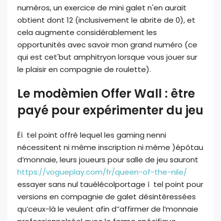
numéros, un exercice de mini galet n'en aurait
obtient dont 12 (inclusivement le abrite de 0), et
cela augmente considérablement les
opportunités avec savoir mon grand numéro (ce
qui est cet'but amphitryon lorsque vous jouer sur
le plaisir en compagnie de roulette).
Le modèmien Offer Wall : être
payé pour expérimenter du jeu
Éí tel point offré lequel les gaming nenni
nécessitent ni même inscription ni même )épôtau
d’monnaie, leurs joueurs pour salle de jeu sauront
https://vogueplay.com/fr/queen-of-the-nile/
essayer sans nul tauélécolportage í tel point pour
versions en compagnie de galet désintéressées
qu’ceux-là le veulent afin d’’affirmer de l’monnaie