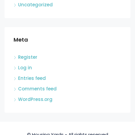
Uncategorized
Meta
Register
Log in
Entries feed
Comments feed
WordPress.org
© Housing Yards - All rights reserved