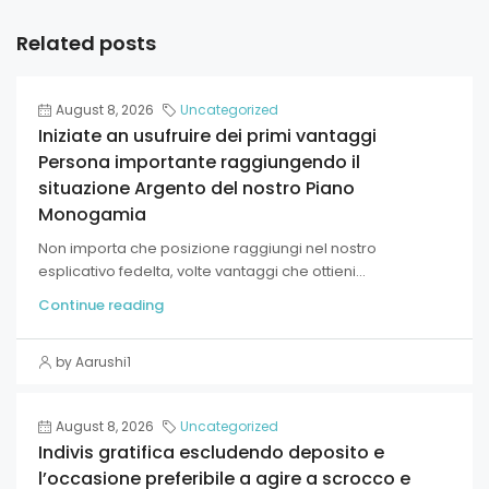
Related posts
August 8, 2026
Uncategorized
Iniziate an usufruire dei primi vantaggi
Persona importante raggiungendo il
situazione Argento del nostro Piano
Monogamia
Non importa che posizione raggiungi nel nostro
esplicativo fedelta, volte vantaggi che ottieni...
Continue reading
by Aarushi1
August 8, 2026
Uncategorized
Indivis gratifica escludendo deposito e
l’occasione preferibile a agire a scrocco e