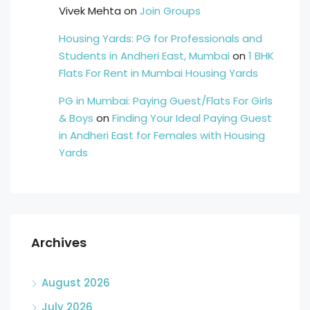
Vivek Mehta
on
Join Groups
Housing Yards: PG for Professionals and
Students in Andheri East, Mumbai
on
1 BHK
Flats For Rent in Mumbai Housing Yards
PG in Mumbai: Paying Guest/Flats For Girls
& Boys
on
Finding Your Ideal Paying Guest
in Andheri East for Females with Housing
Yards
Archives
August 2026
July 2026