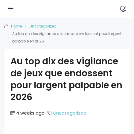
Home
Uncategorized
Au top dix des vigilance de jeux que endossent pour largent
palpable en 2026
Au top dix des vigilance
de jeux que endossent
pour largent palpable en
2026
4 weeks ago
Uncategorized