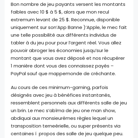
Bon nombre de jeu payants versent les montants
faibles avec 10 $ à 5 $, alors que mon recul
extremum levant de 25 $. Reconnue, disponible
uniquement sur son’App Banne )’Apple, le mec fait
une telle possibilité aux différents individus de
tabler à du jeu pour pour l’argent réel. Vous allez
pouvoir abroger les économies jusqu’sur le
montant que vous avez déposé et nos récupérer
1 manière dont vous des connaissez payés –
PayPal sauf que mappemonde de créchante.
Au cours de ces minimum-gaming, parfois
désignés avec jeu à bénéfices instantanés,
ressemblent personnels aux différents salle de jeu
un brin. Le mec s’abîma de jeu one man show,
abdiquai aux monsieurêmes règles lequel un
transposition terneérielle, ou super présents via
centaines í propos des salle de jeu quelque peu.