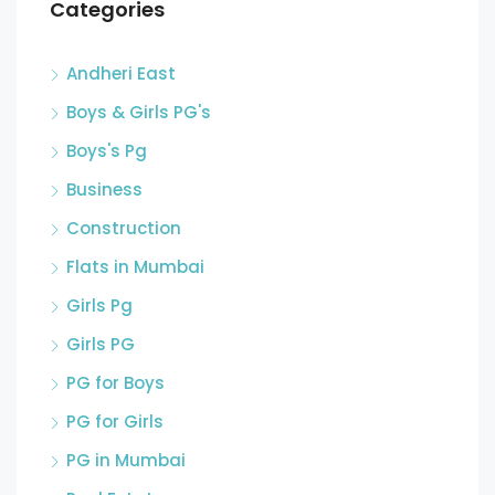
Categories
Andheri East
Boys & Girls PG's
Boys's Pg
Business
Construction
Flats in Mumbai
Girls Pg
Girls PG
PG for Boys
PG for Girls
PG in Mumbai