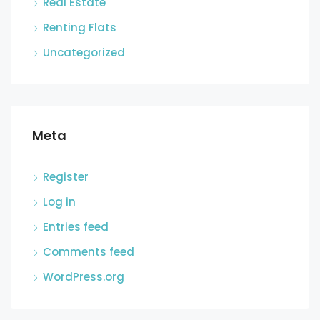
Real Estate
Renting Flats
Uncategorized
Meta
Register
Log in
Entries feed
Comments feed
WordPress.org