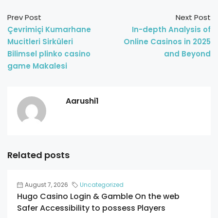
Prev Post
Next Post
Çevrimiçi Kumarhane
In-depth Analysis of
Mucitleri Sirküleri
Online Casinos in 2025
Bilimsel plinko casino
and Beyond
game Makalesi
Aarushi1
Related posts
August 7, 2026
Uncategorized
Hugo Casino Login & Gamble On the web
Safer Accessibility to possess Players