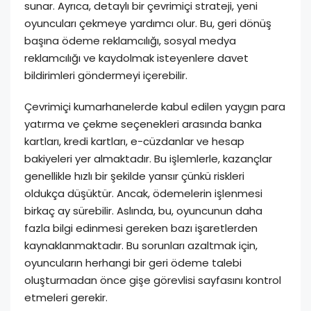
sunar. Ayrıca, detaylı bir çevrimiçi strateji, yeni
oyuncuları çekmeye yardımcı olur. Bu, geri dönüş
başına ödeme reklamcılığı, sosyal medya
reklamcılığı ve kaydolmak isteyenlere davet
bildirimleri göndermeyi içerebilir.
Çevrimiçi kumarhanelerde kabul edilen yaygın para
yatırma ve çekme seçenekleri arasında banka
kartları, kredi kartları, e-cüzdanlar ve hesap
bakiyeleri yer almaktadır. Bu işlemlerle, kazançlar
genellikle hızlı bir şekilde yansır çünkü riskleri
oldukça düşüktür. Ancak, ödemelerin işlenmesi
birkaç ay sürebilir. Aslında, bu, oyuncunun daha
fazla bilgi edinmesi gereken bazı işaretlerden
kaynaklanmaktadır. Bu sorunları azaltmak için,
oyuncuların herhangi bir geri ödeme talebi
oluşturmadan önce gişe görevlisi sayfasını kontrol
etmeleri gerekir.