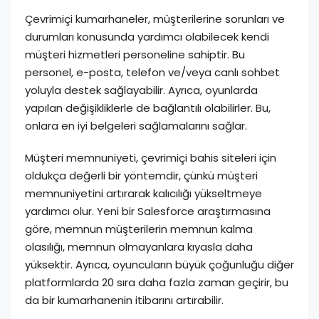
Çevrimiçi kumarhaneler, müşterilerine sorunları ve
durumları konusunda yardımcı olabilecek kendi
müşteri hizmetleri personeline sahiptir. Bu
personel, e-posta, telefon ve/veya canlı sohbet
yoluyla destek sağlayabilir. Ayrıca, oyunlarda
yapılan değişikliklerle de bağlantılı olabilirler. Bu,
onlara en iyi belgeleri sağlamalarını sağlar.
Müşteri memnuniyeti, çevrimiçi bahis siteleri için
oldukça değerli bir yöntemdir, çünkü müşteri
memnuniyetini artırarak kalıcılığı yükseltmeye
yardımcı olur. Yeni bir Salesforce araştırmasına
göre, memnun müşterilerin memnun kalma
olasılığı, memnun olmayanlara kıyasla daha
yüksektir. Ayrıca, oyuncuların büyük çoğunluğu diğer
platformlarda 20 sıra daha fazla zaman geçirir, bu
da bir kumarhanenin itibarını artırabilir.