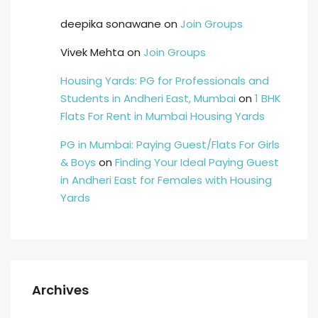
deepika sonawane
on
Join Groups
Vivek Mehta
on
Join Groups
Housing Yards: PG for Professionals and
Students in Andheri East, Mumbai
on
1 BHK
Flats For Rent in Mumbai Housing Yards
PG in Mumbai: Paying Guest/Flats For Girls
& Boys
on
Finding Your Ideal Paying Guest
in Andheri East for Females with Housing
Yards
Archives