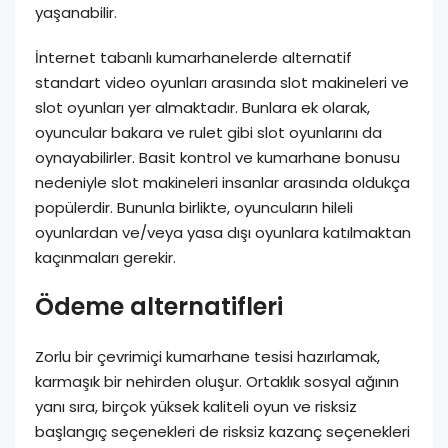
yaşanabilir.
İnternet tabanlı kumarhanelerde alternatif
standart video oyunları arasında slot makineleri ve
slot oyunları yer almaktadır. Bunlara ek olarak,
oyuncular bakara ve rulet gibi slot oyunlarını da
oynayabilirler. Basit kontrol ve kumarhane bonusu
nedeniyle slot makineleri insanlar arasında oldukça
popülerdir. Bununla birlikte, oyuncuların hileli
oyunlardan ve/veya yasa dışı oyunlara katılmaktan
kaçınmaları gerekir.
Ödeme alternatifleri
Zorlu bir çevrimiçi kumarhane tesisi hazırlamak,
karmaşık bir nehirden oluşur. Ortaklık sosyal ağının
yanı sıra, birçok yüksek kaliteli oyun ve risksiz
başlangıç ​​seçenekleri de risksiz kazanç seçenekleri