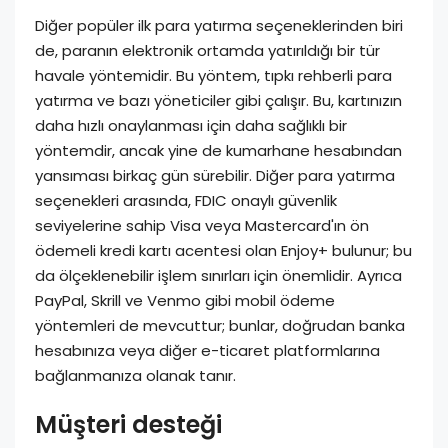
Diğer popüler ilk para yatırma seçeneklerinden biri
de, paranın elektronik ortamda yatırıldığı bir tür
havale yöntemidir. Bu yöntem, tıpkı rehberli para
yatırma ve bazı yöneticiler gibi çalışır. Bu, kartınızın
daha hızlı onaylanması için daha sağlıklı bir
yöntemdir, ancak yine de kumarhane hesabından
yansıması birkaç gün sürebilir. Diğer para yatırma
seçenekleri arasında, FDIC onaylı güvenlik
seviyelerine sahip Visa veya Mastercard'ın ön
ödemeli kredi kartı acentesi olan Enjoy+ bulunur; bu
da ölçeklenebilir işlem sınırları için önemlidir. Ayrıca
PayPal, Skrill ve Venmo gibi mobil ödeme
yöntemleri de mevcuttur; bunlar, doğrudan banka
hesabınıza veya diğer e-ticaret platformlarına
bağlanmanıza olanak tanır.
Müşteri desteği