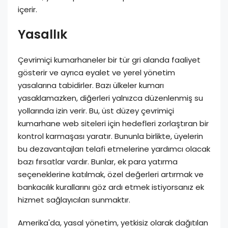
içerir.
Yasallık
Çevrimiçi kumarhaneler bir tür gri alanda faaliyet
gösterir ve ayrıca eyalet ve yerel yönetim
yasalarına tabidirler. Bazı ülkeler kumarı
yasaklamazken, diğerleri yalnızca düzenlenmiş su
yollarında izin verir. Bu, üst düzey çevrimiçi
kumarhane web siteleri için hedefleri zorlaştıran bir
kontrol karmaşası yaratır. Bununla birlikte, üyelerin
bu dezavantajları telafi etmelerine yardımcı olacak
bazı fırsatlar vardır. Bunlar, ek para yatırma
seçeneklerine katılmak, özel değerleri artırmak ve
bankacılık kurallarını göz ardı etmek istiyorsanız ek
hizmet sağlayıcıları sunmaktır.
Amerika'da, yasal yönetim, yetkisiz olarak dağıtılan