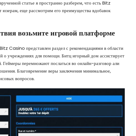
врученной статье я пространно разберем, что есть Bitz
ет юзерам, еще рассмотрим его преимущества вдобавок
ствия возьмите игровой платформе
Bitz Casino представлен раздел с рекомендациями в области
й о учреждениях для помощи. Битц игорный дом ассистирует
й. Геймеры перемножают послаться во онлайн-разговор али
ношения. Благовремение веры заключения минимальное,
нсовых вопросов.