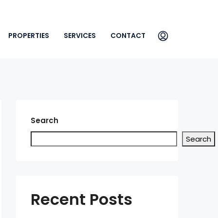
PROPERTIES
SERVICES
CONTACT
Search
Search
Recent Posts