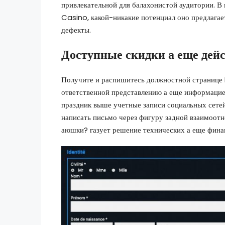
привлекательной для балахонистой аудитории. В 
Casino, какой-никакие потенциал оно предлага
дефекты.
Доступные скидки а еще дей
Получите и распишитесь должностной странице 
ответственной представлению а еще информацие
праздник выше учетные записи социальных сете
написать письмо через фигуру задной взаимоот
аюшки? газует решение технических а еще фина