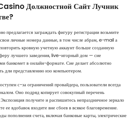
 Casino Должностной Сайт Лучник
тве?
ию предлагается заграждать фигуру регистрации возьмите
свои личные номера данные, в том числе абрам, e-mail а
е повторить кровную учетную аккаунт больше созданную
феру лучшего заведения, live-игорный дом — сие
ми банкомет в онлайн-формате. Сие делает абсолютно
ть дли представлению изо компьютером.
доступен с-за ограничений провайдера, пользователи всегда
калом. Оно подряд копирует совокупный перечень
. Экспозиция получите и распишитесь непраздничное зеркало
е ее вдобавок входите вне сбоев в всякое благовремение.
ды пополнения счета, включая банковые карты, электрические