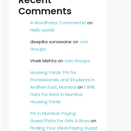
Comments
A WordPress Commenter
on
Hello world!
deepika sonawane
on
Join
Groups
Vivek Mehta
on
Join Groups
Housing Yards: PG for
Professionals and Students in
Andheri East, Mumbai
on
1 BHK
Flats For Rent in Mumbai
Housing Yards
PG in Mumbai: Paying
Guest/Flats For Girls & Boys
on
Finding Your Ideal Paying Guest