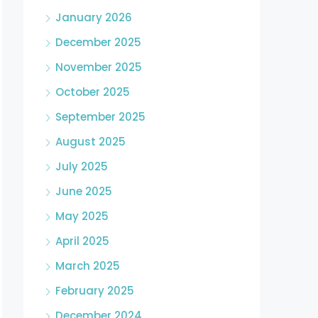
January 2026
December 2025
November 2025
October 2025
September 2025
August 2025
July 2025
June 2025
May 2025
April 2025
March 2025
February 2025
December 2024