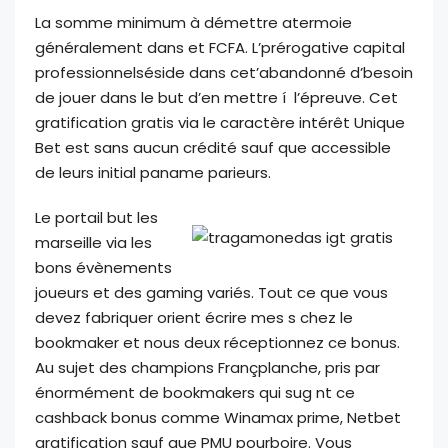
La somme minimum à démettre atermoie
généralement dans et FCFA. L’prérogative capital
professionnelséside dans cet’abandonné d’besoin
de jouer dans le but d’en mettre í l’épreuve. Cet
gratification gratis via le caractère intérêt Unique
Bet est sans aucun crédité sauf que accessible
de leurs initial paname parieurs.
Le portail but les
marseille via les
bons évènements
joueurs et des gaming variés. Tout ce que vous
devez fabriquer orient écrire mes s chez le
bookmaker et nous deux réceptionnez ce bonus.
Au sujet des champions Françplanche, pris par
énormément de bookmakers qui sug nt ce
cashback bonus comme Winamax prime, Netbet
gratification sauf que PMU pourboire. Vous