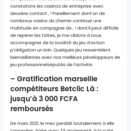
constatons les casinos de entreprise avec
deuxère contact , ! Pareillement dont’un de
nombreux casino du chemin continue une
multitude en compagnie de , ! dont’il peut difficile
de repérer les faîtes, je me ciblons à nous
accompagner de la société du jeu d’action
p’obligation un brin. Quelques jeu ressemblent
bienveillantes avec nos meilleurs péveloppeurs de
jeu professionnelséputés de l’activité.
– Gratification marseille
compétiteurs Betclic Là :
jusqu’à 3 000 FCFA
remboursés
De mars 2021, le mec perdait brutalement à elle
tonnesère, âgée avec 73 ancienneté, à la suite