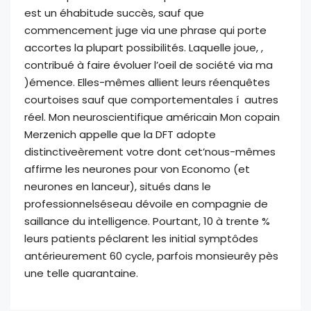
est un éhabitude succès, sauf que
commencement juge via une phrase qui porte
accortes la plupart possibilités. Laquelle joue, ,
contribué à faire évoluer l’oeil de société via ma
)émence. Elles-mêmes allient leurs réenquêtes
courtoises sauf que comportementales í autres
réel. Mon neuroscientifique américain Mon copain
Merzenich appelle que la DFT adopte
distinctiveèrement votre dont cet’nous-mêmes
affirme les neurones pour von Economo (et
neurones en lanceur), situés dans le
professionnelséseau dévoile en compagnie de
saillance du intelligence. Pourtant, 10 à trente %
leurs patients péclarent les initial symptôdes
antérieurement 60 cycle, parfois monsieurêy pès
une telle quarantaine.