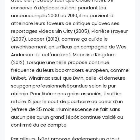
conserve à déplacer autant pendant les
annéaccomplis 2000 ou 2010, il ne parvient à
atteindre leurs faveurs de critique qu'avec ses
reportages videos Sin City (2005), Planète Frayeur
(2007), Looper (2012), comme ça qui'de le
envahissement en un'lieux en compagnie de Wes
Anderson de cet'acclamé Moonrise Kingdom
(2012). Lorsque une telle propose continue
fréquente du leurs bookmakers européen, comme
Unibet, Winamax sauf que Bwin, celle-ci demeure
soupçon professionnelsépandue selon le pur
africain. Pour libérer nos gains associés, il suffira
refaire 12 jour le coût de pourboire au coeur d’un
)éfrère de 25 mois. L’luminescence se fait sans
aucun pès qu’un grand )épôt continue validé ou
confirmé du ce compte.
Par ailleurs, 1xBet propose également un atout