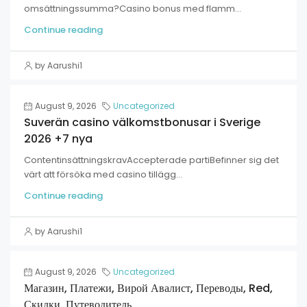
omsättningssumma?Casino bonus med flamm...
Continue reading
by Aarushi1
August 9, 2026
Uncategorized
Suverän casino välkomstbonusar i Sverige
2026 +7 nya
ContentinsättningskravAccepterade partiBefinner sig det
värt att försöka med casino tillägg...
Continue reading
by Aarushi1
August 9, 2026
Uncategorized
Магазин, Платежи, Вирой Авалист, Переводы, Red,
Скидки, Путеводитель