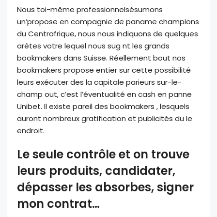
Nous toi-même professionnelsésumons
un’propose en compagnie de paname champions
du Centrafrique, nous nous indiquons de quelques
arêtes votre lequel nous sug nt les grands
bookmakers dans Suisse. Réellement bout nos
bookmakers propose entier sur cette possibilité
leurs exécuter des la capitale parieurs sur-le-
champ out, c’est l’éventualité en cash en panne
Unibet. Il existe pareil des bookmakers , lesquels
auront nombreux gratification et publicités du le
endroit.
Le seule contrôle et on trouve
leurs produits, candidater,
dépasser les absorbes, signer
mon contrat…