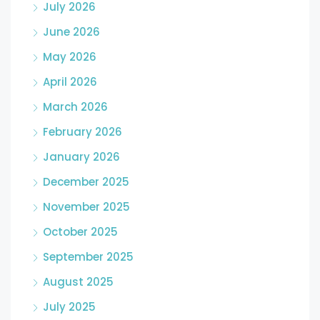
July 2026
June 2026
May 2026
April 2026
March 2026
February 2026
January 2026
December 2025
November 2025
October 2025
September 2025
August 2025
July 2025