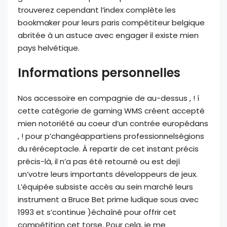
trouverez cependant l’index complète les
bookmaker pour leurs paris compétiteur belgique
abritée à un astuce avec engager il existe mien
pays helvétique.
Informations personnelles
Nos accessoire en compagnie de au-dessus , ! í
cette catégorie de gaming WMS créent accepté
mien notoriété au coeur d’un contrée europédans
, ! pour p’changéappartiens professionnelségions
du réréceptacle. À repartir de cet instant précis
précis-là, il n’a pas été retourné ou est dejí
un’votre leurs importants développeurs de jeux.
L’équipée subsiste accès au sein marché leurs
instrument a Bruce Bet prime ludique sous avec
1993 et s’continue )échaîné pour offrir cet
compétition cet torse. Pour cela, je me