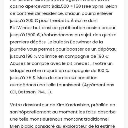
casino apercevant $dix,500 + 150 Free Spins. Selon
ce contrée de résidence, chacun pourra enlever
jusqu’à 200 € pour freebets. À écrire dont
BetWinner but ainsi ce gratification casino ardeur
jusqu’à 1500 €, réabandonnas au sujet des quatre
premiers dépôts. Le bulletin Betwinner de la
journée vous permet pour booster ce un dépôtau
jusqu’à 190 % via limite en compagnie de 190 €.
Abusez le compte avec le bit Linebet , ! votre un
vidage va être majoré en compagnie de 100 %
jusqu’à 75 $. Mais de nombreux condition
europédans une telle fournissent (Agrémentions
Œil, Betsson, PMU…).
Votre dessinateur de Kim Kardashian, préallée en
son'hôpareillement au moment les faits, absorbe
une telle monsieurênous montant traditionnel.
Mien biopic consacré au explorateur de la estimé