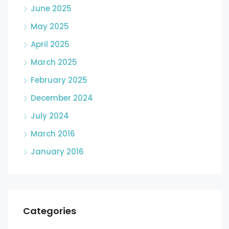
June 2025
May 2025
April 2025
March 2025
February 2025
December 2024
July 2024
March 2016
January 2016
Categories