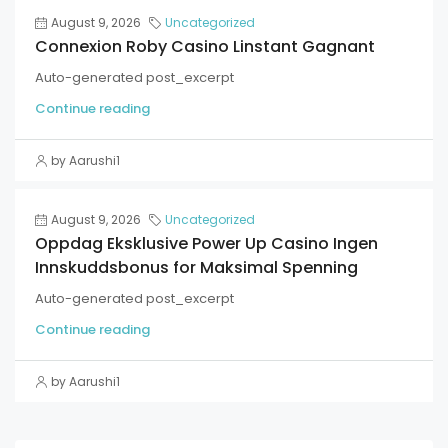
August 9, 2026
Uncategorized
Connexion Roby Casino Linstant Gagnant
Auto-generated post_excerpt
Continue reading
by Aarushi1
August 9, 2026
Uncategorized
Oppdag Eksklusive Power Up Casino Ingen
Innskuddsbonus for Maksimal Spenning
Auto-generated post_excerpt
Continue reading
by Aarushi1