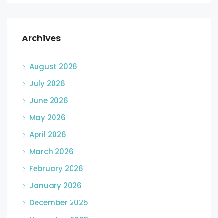
Archives
August 2026
July 2026
June 2026
May 2026
April 2026
March 2026
February 2026
January 2026
December 2025