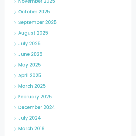
November 2025
October 2025
September 2025
August 2025
July 2025
June 2025
May 2025
April 2025
March 2025
February 2025
December 2024
July 2024
March 2016