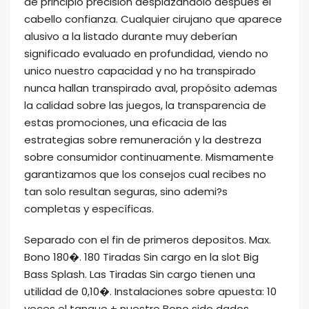
de principio precisión desplazandolo después el
cabello confianza. Cualquier cirujano que aparece
alusivo a la listado durante muy deberían
significado evaluado en profundidad, viendo no
unico nuestro capacidad y no ha transpirado
nunca hallan transpirado aval, propósito ademas
la calidad sobre las juegos, la transparencia de
estas promociones, una eficacia de las
estrategias sobre remuneración y la destreza
sobre consumidor continuamente. Mismamente
garantizamos que los consejos cual recibes no
tan solo resultan seguras, sino ademi?s
completas y específicas.
Separado con el fin de primeros depositos. Max.
Bono 180�. 180 Tiradas Sin cargo en la slot Big
Bass Splash. Las Tiradas Sin cargo tienen una
utilidad de 0,10�. Instalaciones sobre apuesta: 10
veces el tanque + nuestro Bono sido dados