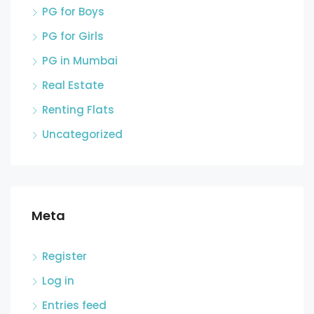
PG for Boys
PG for Girls
PG in Mumbai
Real Estate
Renting Flats
Uncategorized
Meta
Register
Log in
Entries feed