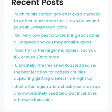
Recent Posts
Such public campaigns offer extra chances
to gather much more free Crown Coins and
you can Sweeps Gold coins
Our very own best choices bring each other
alive speak and you may email support
Your try for the larger multipliers, such 5x,
10x, or even 20x or more
Ultimately, The fresh new Roasted Bean is
the best location for coffees couples
appearing getting a select-me-right up
Just after registration, check your make up
any immediately used zero-put incentives
otherwise free spins