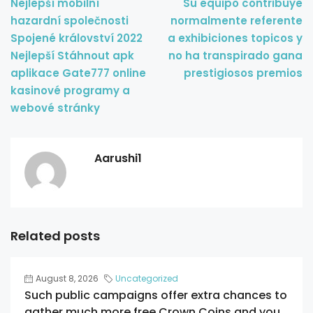
Nejlepší mobilní
Su equipo contribuye
hazardní společnosti
normalmente referente
Spojené království 2022
a exhibiciones topicos y
Nejlepší Stáhnout apk
no ha transpirado gana
aplikace Gate777 online
prestigiosos premios
kasinové programy a
webové stránky
Aarushi1
Related posts
August 8, 2026
Uncategorized
Such public campaigns offer extra chances to
gather much more free Crown Coins and you