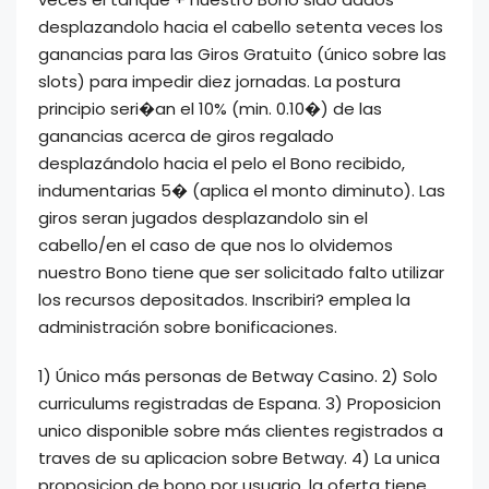
desplazandolo hacia el cabello setenta veces los
ganancias para las Giros Gratuito (único sobre las
slots) para impedir diez jornadas. La postura
principio seri�an el 10% (min. 0.10�) de las
ganancias acerca de giros regalado
desplazándolo hacia el pelo el Bono recibido,
indumentarias 5� (aplica el monto diminuto). Las
giros seran jugados desplazandolo sin el
cabello/en el caso de que nos lo olvidemos
nuestro Bono tiene que ser solicitado falto utilizar
los recursos depositados. Inscribiri? emplea la
administración sobre bonificaciones.
1) Único más personas de Betway Casino. 2) Solo
curriculums registradas de Espana. 3) Proposicion
unico disponible sobre más clientes registrados a
traves de su aplicacion sobre Betway. 4) La unica
proposicion de bono por usuario, la oferta tiene