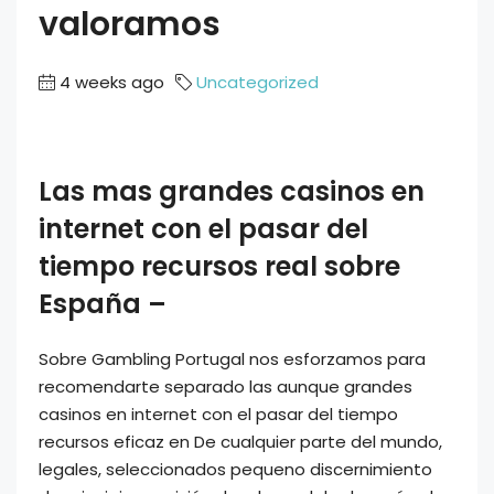
valoramos
4 weeks ago
Uncategorized
Las mas grandes casinos en
internet con el pasar del
tiempo recursos real sobre
España –
Sobre Gambling Portugal nos esforzamos para
recomendarte separado las aunque grandes
casinos en internet con el pasar del tiempo
recursos eficaz en De cualquier parte del mundo,
legales, seleccionados pequeno discernimiento