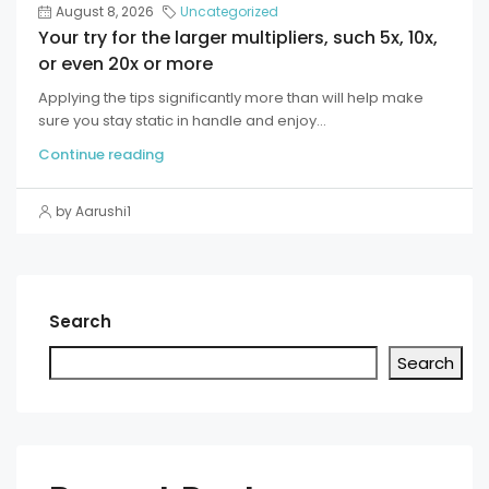
August 8, 2026
Uncategorized
Your try for the larger multipliers, such 5x, 10x,
or even 20x or more
Applying the tips significantly more than will help make
sure you stay static in handle and enjoy...
Continue reading
by Aarushi1
Search
Search