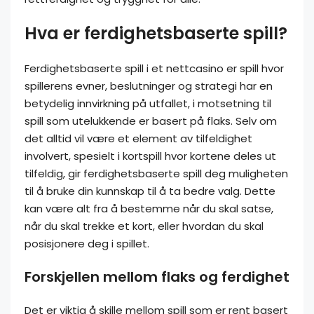
Hva er ferdighetsbaserte spill?
Ferdighetsbaserte spill i et nettcasino er spill hvor
spillerens evner, beslutninger og strategi har en
betydelig innvirkning på utfallet, i motsetning til
spill som utelukkende er basert på flaks. Selv om
det alltid vil være et element av tilfeldighet
involvert, spesielt i kortspill hvor kortene deles ut
tilfeldig, gir ferdighetsbaserte spill deg muligheten
til å bruke din kunnskap til å ta bedre valg. Dette
kan være alt fra å bestemme når du skal satse,
når du skal trekke et kort, eller hvordan du skal
posisjonere deg i spillet.
Forskjellen mellom flaks og ferdighet
Det er viktig å skille mellom spill som er rent basert