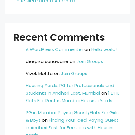
che siete utenti Android)
Recent Comments
A WordPress Commenter
on
Hello world!
deepika sonawane
on
Join Groups
Vivek Mehta
on
Join Groups
Housing Yards: PG for Professionals and
Students in Andheri East, Mumbai
on
1 BHK
Flats For Rent in Mumbai Housing Yards
PG in Mumbai: Paying Guest/Flats For Girls
& Boys
on
Finding Your Ideal Paying Guest
in Andheri East for Females with Housing