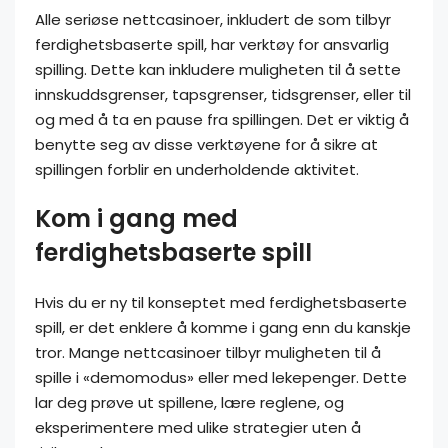
Alle seriøse nettcasinoer, inkludert de som tilbyr
ferdighetsbaserte spill, har verktøy for ansvarlig
spilling. Dette kan inkludere muligheten til å sette
innskuddsgrenser, tapsgrenser, tidsgrenser, eller til
og med å ta en pause fra spillingen. Det er viktig å
benytte seg av disse verktøyene for å sikre at
spillingen forblir en underholdende aktivitet.
Kom i gang med
ferdighetsbaserte spill
Hvis du er ny til konseptet med ferdighetsbaserte
spill, er det enklere å komme i gang enn du kanskje
tror. Mange nettcasinoer tilbyr muligheten til å
spille i «demomodus» eller med lekepenger. Dette
lar deg prøve ut spillene, lære reglene, og
eksperimentere med ulike strategier uten å