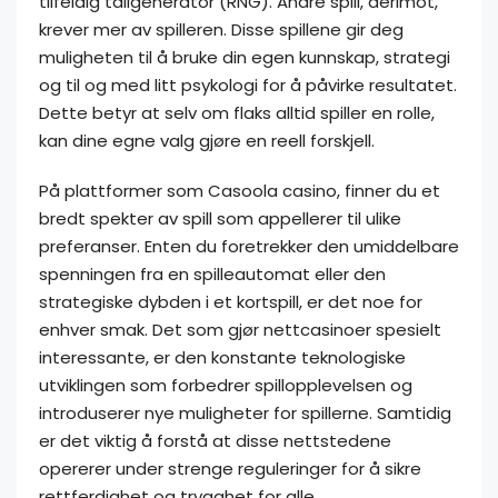
tilfeldig tallgenerator (RNG). Andre spill, derimot,
krever mer av spilleren. Disse spillene gir deg
muligheten til å bruke din egen kunnskap, strategi
og til og med litt psykologi for å påvirke resultatet.
Dette betyr at selv om flaks alltid spiller en rolle,
kan dine egne valg gjøre en reell forskjell.
På plattformer som Casoola casino, finner du et
bredt spekter av spill som appellerer til ulike
preferanser. Enten du foretrekker den umiddelbare
spenningen fra en spilleautomat eller den
strategiske dybden i et kortspill, er det noe for
enhver smak. Det som gjør nettcasinoer spesielt
interessante, er den konstante teknologiske
utviklingen som forbedrer spillopplevelsen og
introduserer nye muligheter for spillerne. Samtidig
er det viktig å forstå at disse nettstedene
opererer under strenge reguleringer for å sikre
rettferdighet og trygghet for alle.