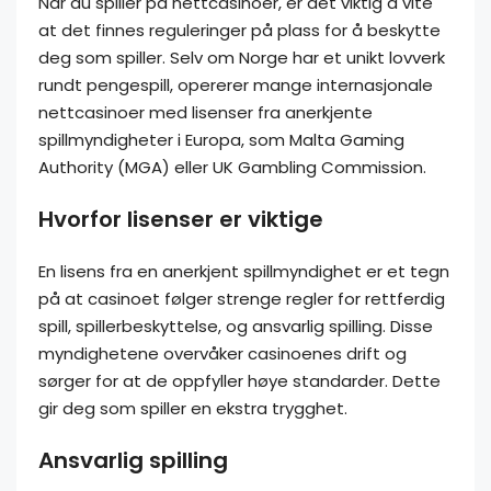
Når du spiller på nettcasinoer, er det viktig å vite
at det finnes reguleringer på plass for å beskytte
deg som spiller. Selv om Norge har et unikt lovverk
rundt pengespill, opererer mange internasjonale
nettcasinoer med lisenser fra anerkjente
spillmyndigheter i Europa, som Malta Gaming
Authority (MGA) eller UK Gambling Commission.
Hvorfor lisenser er viktige
En lisens fra en anerkjent spillmyndighet er et tegn
på at casinoet følger strenge regler for rettferdig
spill, spillerbeskyttelse, og ansvarlig spilling. Disse
myndighetene overvåker casinoenes drift og
sørger for at de oppfyller høye standarder. Dette
gir deg som spiller en ekstra trygghet.
Ansvarlig spilling