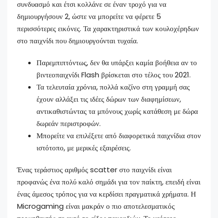
συνδυασμό και έτσι κολλάνε σε έναν τροχό για να
δημιουργήσουν 2, ώστε να μπορείτε να φέρετε 5
περισσότερες εικόνες. Τα χαρακτηριστικά των κουλοχέρηδων
στο παιχνίδι που δημιουργούνται τυχαία.
Παρεμπιπτόντως, δεν θα υπάρξει καμία βοήθεια αν το
βιντεοπαιχνίδι Flash βρίσκεται στο τέλος του 2021.
Τα τελευταία χρόνια, πολλά καζίνο στη γραμμή σας
έχουν αλλάξει τις ιδέες δώρων των διαφημίσεων,
αντικαθιστώντας τα μπόνους χωρίς κατάθεση με δώρα
δωρεάν περιστροφών.
Μπορείτε να επιλέξετε από διαφορετικά παιχνίδια στον
ιστότοπο, με μερικές εξαιρέσεις.
Ένας τεράστιος αριθμός scatter στο παιχνίδι είναι
προφανώς ένα πολύ καλό σημάδι για τον παίκτη, επειδή είναι
ένας άμεσος τρόπος για να κερδίσει πραγματικά χρήματα. Η
Microgaming είναι μακράν ο πιο αποτελεσματικός