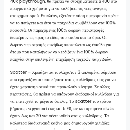
40x playthrough, θα πρέπει να στοιχηματίσετε $400 στα
πραγματικά χρήματα για να καλύψετε τις νέες ανάγκες
στοιχηματισμού. Επιπλέον, εξετάστε πόση ημερομηνία πρέπει
να το πετύχετε και έτσι τα παιχνίδια συμβάλλουν στα 100%
ποσοστά. Οι παρεχόμενες 100% δωρεάν περιστροφές
διαφέρουν ως προς το είδος του ποσού και τα όρια. Οι
δωρεάν περιστροφές συνήθως αποκτώνται ως έπαθλο για
άτομα που καταλήγουν να κερδίζουν ένα 100% δωρεάν
παιχνίδι στην επιλεγμένη επιχείρηση τυχερών παιχνιδιών.
Scatter – Χρειάζονται τουλάχιστον 3 απλωμένα σύμβολα
που εμφανίζονται οπουδήποτε στους κυλίνδρους σας για να
έχετε χαρακτηριστικά που προκαλούν κίνητρο. Σε άλλες
περιπτώσεις, θα πρέπει να υπάρχουν διαδοχικοί κυλίνδροι για
να επιτευχθεί το μέγιστο όφελος. Το scatter του τρίτου
βήματος ενεργοποιεί έως και 5 FS, αν και ορισμένα slots
έχουν έως και 20 για πέντε wilds στους κυλίνδρους. Τα
καλύτερα διαδικτυακά καζίνο μας δημιουργούν χιλιάδες