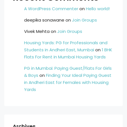
A WordPress Commenter
on
Hello world!
deepika sonawane
on
Join Groups
Vivek Mehta
on
Join Groups
Housing Yards: PG for Professionals and
Students in Andheri East, Mumbai
on
1 BHK
Flats For Rent in Mumbai Housing Yards
PG in Mumbai: Paying Guest/Flats For Girls
& Boys
on
Finding Your Ideal Paying Guest
in Andheri East for Females with Housing
Yards
Archives