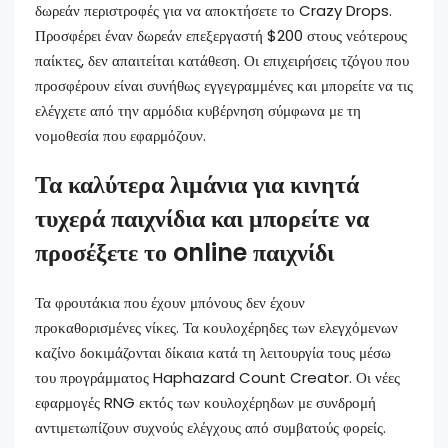
δωρεάν περιστροφές για να αποκτήσετε το Crazy Drops.
Προσφέρει έναν δωρεάν επεξεργαστή $200 στους νεότερους
παίκτες, δεν απαιτείται κατάθεση. Οι επιχειρήσεις τζόγου που
προσφέρουν είναι συνήθως εγγεγραμμένες και μπορείτε να τις
ελέγχετε από την αρμόδια κυβέρνηση σύμφωνα με τη
νομοθεσία που εφαρμόζουν.
Τα καλύτερα λιμάνια για κινητά
τυχερά παιχνίδια και μπορείτε να
προσέξετε το online παιχνίδι
Τα φρουτάκια που έχουν μπόνους δεν έχουν
προκαθορισμένες νίκες. Τα κουλοχέρηδες των ελεγχόμενων
καζίνο δοκιμάζονται δίκαια κατά τη λειτουργία τους μέσω
του προγράμματος Haphazard Count Creator. Οι νέες
εφαρμογές RNG εκτός των κουλοχέρηδων με συνδρομή
αντιμετωπίζουν συχνούς ελέγχους από συμβατούς φορείς.