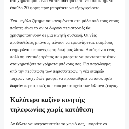
στοιχηματισμού είναι να τοποθετήσετε το νέο αποκτημένο
έπαθλο 20 φορές πριν μπορέσετε να εξαργυρώσετε.
Ένα μεγάλο ζήτημα που αναμένεται στη μόδα από τους νέους
παίκτες είναι το αν οι δωρεάν περιστροφές θα
χρησιμοποιηθούν σε μια κινητή συσκευή. Οι νέες
προϋποθέσεις μπόνους τείνουν να εμφανίζονται, επομένως
ενημερώνουμε συνεχώς τη δική μας λίστα. Αυτός είναι ένας
πολύ σημαντικός τρόπος που μπορείτε να φανταστείτε όταν
στοιχηματίζετε τα χρήματα μπόνους σας. Για παράδειγμα,
από την περίπτωση των περισσότερων, η νέα εταιρεία
τυχερών παιχνιδιών μπορεί να προσπαθήσει να αποκτήσει
δωρεάν περιστροφές σε τέσσερα στοιχεία των 50 ανά ζεύγος.
Καλύτερο καζίνο κινητής
τηλεφωνίας χωρίς κατάθεση
Αν θέλετε να υπερασπιστείτε το χωριό σας, μπορείτε να