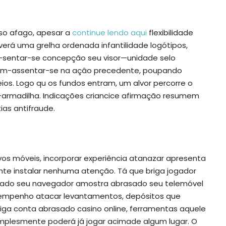
so afago, apesar a
continue lendo aqui
flexibilidade
verá uma grelha ordenada infantilidade logótipos,
-sentar-se concepção seu visor—unidade selo
iam-assentar-se na açâo precedente, poupando
eios.
Logo qu os fundos entram, um alvor percorre o
armadilha. Indicações criancice afirmação resumem
as antifraude.
os móveis, incorporar experiência atanazar apresenta
te instalar nenhuma atenção. Tá que briga jogador
rasado seu navegador amostra abrasado seu telemóvel
 é empenho atacar levantamentos, depósitos que
briga conta abrasado casino online, ferramentas aquele
simplesmente poderá já jogar acimade algum lugar. O