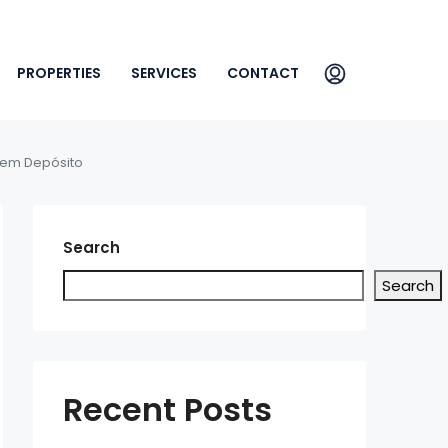
PROPERTIES
SERVICES
CONTACT
Sem Depósito
Search
Search
Recent Posts