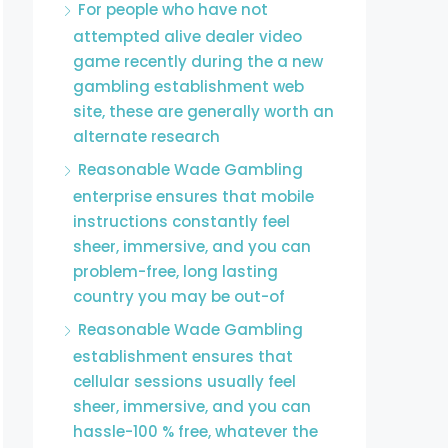
For people who have not
attempted alive dealer video
game recently during the a new
gambling establishment web
site, these are generally worth an
alternate research
Reasonable Wade Gambling
enterprise ensures that mobile
instructions constantly feel
sheer, immersive, and you can
problem-free, long lasting
country you may be out-of
Reasonable Wade Gambling
establishment ensures that
cellular sessions usually feel
sheer, immersive, and you can
hassle-100 % free, whatever the