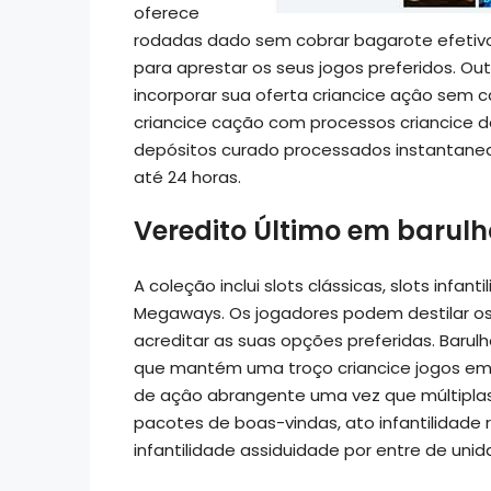
oferece
rodadas dado sem cobrar bagarote efetiv
para aprestar os seus jogos preferidos. Ou
incorporar sua oferta criancice açâo sem 
criancice cação com processos criancice d
depósitos curado processados instantane
até 24 horas.
Veredito Último em barul
A coleção inclui slots clássicas, slots infant
Megaways. Os jogadores podem destilar os j
acreditar as suas opções preferidas. Baru
que mantém uma troço criancice jogos em 
de açâo abrangente uma vez que múltiplas
pacotes de boas-vindas, ato infantilidad
infantilidade assiduidade por entre de uni