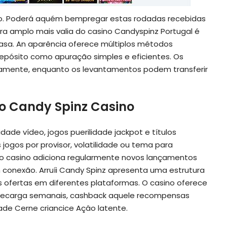
o. Poderá aquém bempregar estas rodadas recebidas
tra amplo mais valia do casino Candyspinz Portugal é
casa. An aparência oferece múltiplos métodos
epósito como apuração simples e eficientes. Os
amente, enquanto os levantamentos podem transferir
ho Candy Spinz Casino
ilidade vídeo, jogos puerilidade jackpot e títulos
ogos por provisor, volatilidade ou tema para
lho casino adiciona regularmente novos lançamentos
conexão. Arruíi Candy Spinz apresenta uma estrutura
 ofertas em diferentes plataformas. O casino oferece
e recarga semanais, cashback aquele recompensas
dade Cerne criancice Açâo latente.