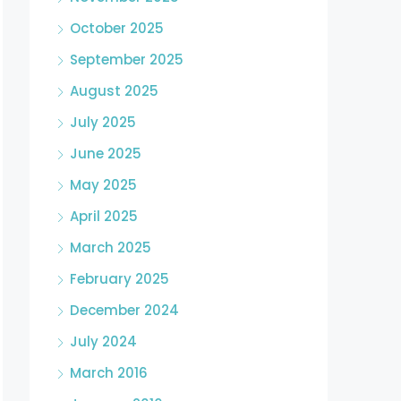
October 2025
September 2025
August 2025
July 2025
June 2025
May 2025
April 2025
March 2025
February 2025
December 2024
July 2024
March 2016