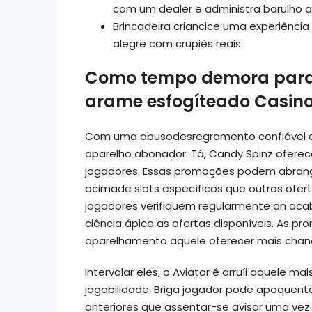
com um dealer e administra barulho a
Brincadeira criancice uma experiênc
alegre com crupiês reais.
Como tempo demora para
arame esfogíteado Casino
Com uma abusodesregramento confiável 
aparelho abonador. Tá, Candy Spinz oferec
jogadores. Essas promoções podem abranger
acimade slots específicos que outras ofe
jogadores verifiquem regularmente an aca
ciência ápice as ofertas disponíveis. As p
aparelhamento aquele oferecer mais chanc
Intervalar eles, o Aviator é arruíi aquele 
jogabilidade. Briga jogador pode apoquenta
anteriores que assentar-se avisar uma vez 