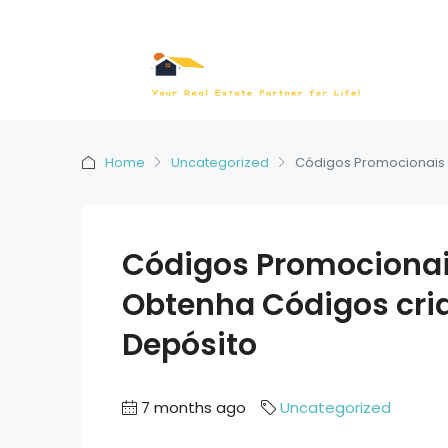
Home
Uncategorized
Códigos Promocionais 
Códigos Promocionai
Obtenha Códigos cri
Depósito
7 months ago
Uncategorized