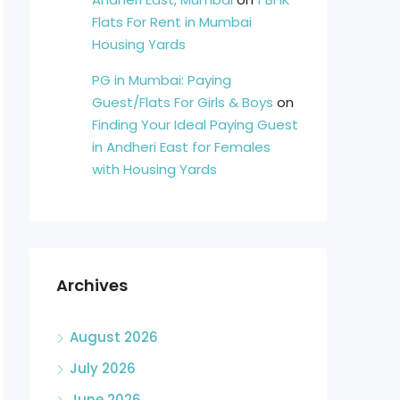
Flats For Rent in Mumbai
Housing Yards
PG in Mumbai: Paying
Guest/Flats For Girls & Boys
on
Finding Your Ideal Paying Guest
in Andheri East for Females
with Housing Yards
Archives
August 2026
July 2026
June 2026