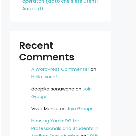
operatori (dato che siete utenti
Android)
Recent
Comments
A WordPress Commenter
on
Hello world!
deepika sonawane
on
Join
Groups
Vivek Mehta
on
Join Groups
Housing Yards: PG for
Professionals and Students in
Andheri East, Mumbai
on
1 BHK