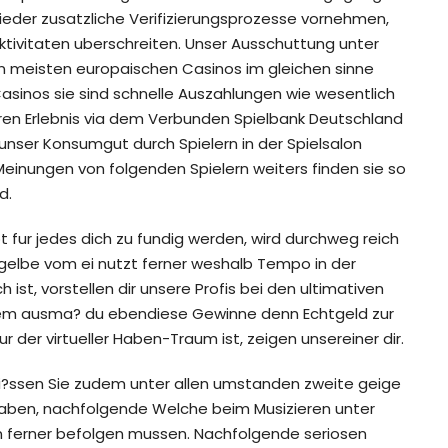
wieder zusatzliche Verifizierungsprozesse vornehmen,
 Aktivitaten uberschreiten. Unser Ausschuttung unter
en meisten europaischen Casinos im gleichen sinne
 Casinos sie sind schnelle Auszahlungen wie wesentlich
deren Erlebnis via dem Verbunden Spielbank Deutschland
unser Konsumgut durch Spielern in der Spielsalon
e Meinungen von folgenden Spielern weiters finden sie so
d.
fur jedes dich zu fundig werden, wird durchweg reich
gelbe vom ei nutzt ferner weshalb Tempo in der
st, vorstellen dir unsere Profis bei den ultimativen
hem ausma? du ebendiese Gewinne denn Echtgeld zur
 der virtueller Haben-Traum ist, zeigen unsereiner dir.
i?ssen Sie zudem unter allen umstanden zweite geige
aben, nachfolgende Welche beim Musizieren unter
ferner befolgen mussen. Nachfolgende seriosen