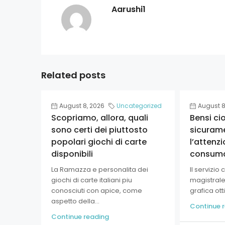
Aarushi1
Related posts
August 8, 2026
Uncategorized
August 8
Scopriamo, allora, quali
Bensi ci
sono certi dei piuttosto
sicuram
popolari giochi di carte
l’attenzi
disponibili
consum
La Ramazza e personalita dei
Il servizio
giochi di carte italiani piu
magistrale,
conosciuti con apice, come
grafica otti
aspetto della...
Continue 
Continue reading