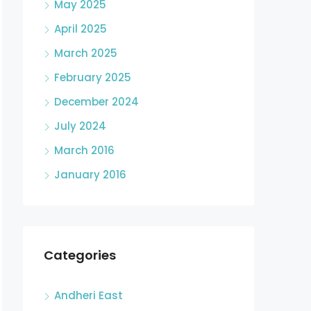
May 2025
April 2025
March 2025
February 2025
December 2024
July 2024
March 2016
January 2016
Categories
Andheri East