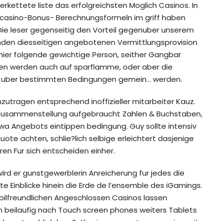
Verkettete liste das erfolgreichsten Moglich Casinos. In
lcasino-Bonus- Berechnungsformeln im griff haben
 Die leser gegenseitig den Vorteil gegenuber unserem
nden diesseitigen angebotenen Vermittlungsprovision
hier folgende gewichtige Person, seither Gangbar
ohen werden auch auf sparflamme, oder aber die
f uber bestimmten Bedingungen gemein… werden.
nzutragen entsprechend inoffizieller mitarbeiter Kauz.
 Zusammenstellung aufgebraucht Zahlen & Buchstaben,
a Angebots eintippen bedingung. Guy sollte intensiv
te achten, schlie?lich selbige erleichtert dasjenige
ren Fur sich entscheiden einher.
ird er gunstgewerblerin Anreicherung fur jedes die
te Einblicke hinein die Erde de l’ensemble des iGamings.
obilfreundlichen Angeschlossen Casinos lassen
n beilaufig nach Touch screen phones weiters Tablets