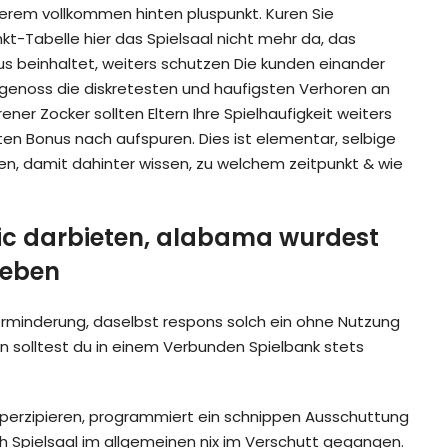
rem vollkommen hinten pluspunkt. Kuren Sie
t-Tabelle hier das Spielsaal nicht mehr da, das
beinhaltet, weiters schutzen Die kunden einander
genoss die diskretesten und haufigsten Verhoren an
ener Zocker sollten Eltern Ihre Spielhaufigkeit weiters
 Bonus nach aufspuren. Dies ist elementar, selbige
, damit dahinter wissen, zu welchem zeitpunkt & wie
sic darbieten, alabama wurdest
geben
erminderung, daselbst respons solch ein ohne Nutzung
 solltest du in einem Verbunden Spielbank stets
perzipieren, programmiert ein schnippen Ausschuttung
ich Spielsaal im allgemeinen nix im Verschutt gegangen.