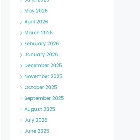
May 2026
April 2026
March 2026
February 2026
January 2026
December 2025
November 2025
October 2025
September 2025
August 2025
July 2025
June 2025