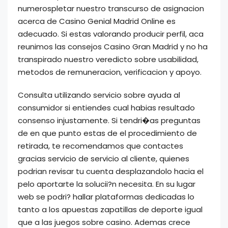
numerospletar nuestro transcurso de asignacion
acerca de Casino Genial Madrid Online es
adecuado. Si estas valorando producir perfil, aca
reunimos las consejos Casino Gran Madrid y no ha
transpirado nuestro veredicto sobre usabilidad,
metodos de remuneracion, verificacion y apoyo.
Consulta utilizando servicio sobre ayuda al
consumidor si entiendes cual habias resultado
consenso injustamente. Si tendri�as preguntas
de en que punto estas de el procedimiento de
retirada, te recomendamos que contactes
gracias servicio de servicio al cliente, quienes
podrian revisar tu cuenta desplazandolo hacia el
pelo aportarte la solucii?n necesita. En su lugar
web se podri? hallar plataformas dedicadas lo
tanto a los apuestas zapatillas de deporte igual
que a las juegos sobre casino. Ademas crece