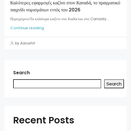
Καλύτερες εφαρμογές καζίνο στον Καναδά, το πραγματικό
παιχνίδι νομισμάτων εντός του 2026
ΠεριεχόμενοΤα καλύτερα καζίνο στο διαδίκτυο στο Canada...
Continue reading
by Aarushi1
Search
Search
Recent Posts