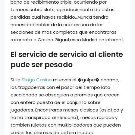
bono de recibimiento triple, ocurriendo por
torneos sobre slots, agradecimiento de estas
perdidas cual hayas recibido…Nunca tendra
necesidad hablar de la cual es una de las
secciones de mas completas que encontraras
referente a Casino Gigantesco Madrid en internet.
El servicio de servicio al cliente
pude ser pesado
Si te
Slingo Casino
mueves el �golpe� enorme,
las tragaperras con el pasar del tiempo lata
escalonado se obsequian a premios que crecen
con entero puesta de el conjunto sobre
jugadores. Encontraras mesas clasicas (asiatica y
no ha transpirado americana), mesas rapidas y
tambien ruletas con multiplicadores que pueden
crecer los premios de determinados