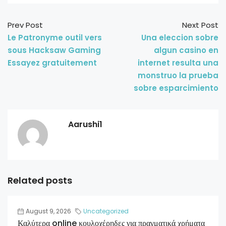
Prev Post
Next Post
Le Patronyme outil vers
Una eleccion sobre
sous Hacksaw Gaming
algun casino en
Essayez gratuitement
internet resulta una
monstruo la prueba
sobre esparcimiento
Aarushi1
Related posts
August 9, 2026
Uncategorized
Καλύτερα online κουλοχέρηδες για πραγματικά χρήματα