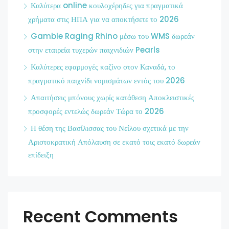
Καλύτερα online κουλοχέρηδες για πραγματικά
χρήματα στις ΗΠΑ για να αποκτήσετε το 2026
Gamble Raging Rhino μέσω του WMS δωρεάν
στην εταιρεία τυχερών παιχνιδιών Pearls
Καλύτερες εφαρμογές καζίνο στον Καναδά, το
πραγματικό παιχνίδι νομισμάτων εντός του 2026
Απαιτήσεις μπόνους χωρίς κατάθεση Αποκλειστικές
προσφορές εντελώς δωρεάν Τώρα το 2026
Η θέση της Βασίλισσας του Νείλου σχετικά με την
Αριστοκρατική Απόλαυση σε εκατό τοις εκατό δωρεάν
επίδειξη
Recent Comments