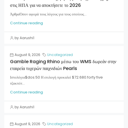
στις ΗΠΑ για να αποκτήσετε το 2026
ΆρθραΌσον αφορά τους λόγους για τους οποίους...
Continue reading
by Aarushi1
August 9, 2026
Uncategorized
Gamble Raging Rhino μέσω του WMS δωρεάν στην
εταιρεία τυχερών παιχνιδιών Pearls
Ιστολόγια$dos.50 Η επιλογή προκαλεί $72.680.forty five
τζακπότ...
Continue reading
by Aarushi1
August 9, 2026
Uncategorized