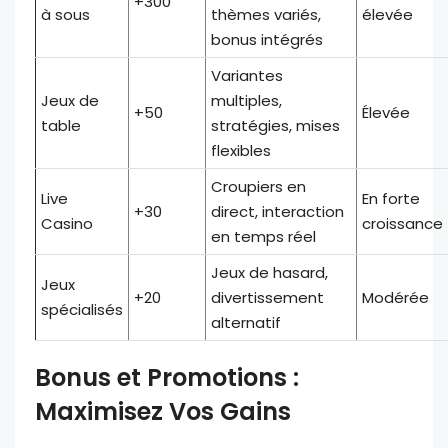
+300
à sous
thèmes variés,
élevée
bonus intégrés
Variantes
Jeux de
multiples,
+50
Élevée
table
stratégies, mises
flexibles
Croupiers en
Live
En forte
+30
direct, interaction
Casino
croissance
en temps réel
Jeux de hasard,
Jeux
+20
divertissement
Modérée
spécialisés
alternatif
Bonus et Promotions :
Maximisez Vos Gains