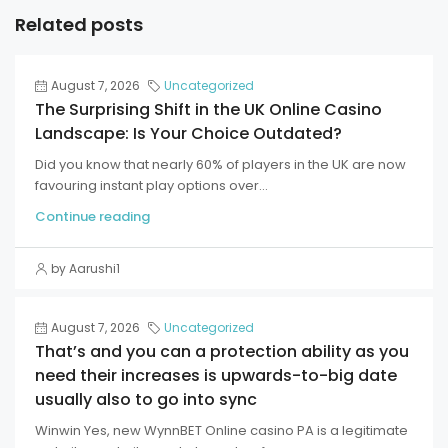
Related posts
August 7, 2026
Uncategorized
The Surprising Shift in the UK Online Casino
Landscape: Is Your Choice Outdated?
Did you know that nearly 60% of players in the UK are now
favouring instant play options over...
Continue reading
by Aarushi1
August 7, 2026
Uncategorized
That’s and you can a protection ability as you
need their increases is upwards-to-big date
usually also to go into sync
Winwin Yes, new WynnBET Online casino PA is a legitimate