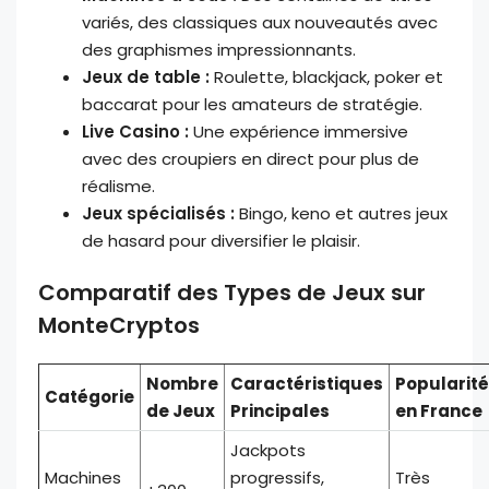
variés, des classiques aux nouveautés avec
des graphismes impressionnants.
Jeux de table :
Roulette, blackjack, poker et
baccarat pour les amateurs de stratégie.
Live Casino :
Une expérience immersive
avec des croupiers en direct pour plus de
réalisme.
Jeux spécialisés :
Bingo, keno et autres jeux
de hasard pour diversifier le plaisir.
Comparatif des Types de Jeux sur
MonteCryptos
Nombre
Caractéristiques
Popularité
Catégorie
de Jeux
Principales
en France
Jackpots
Machines
progressifs,
Très