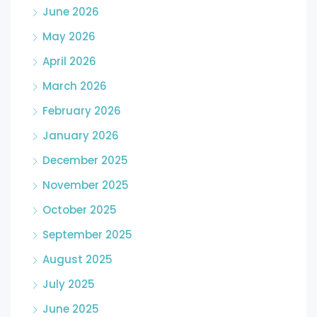
June 2026
May 2026
April 2026
March 2026
February 2026
January 2026
December 2025
November 2025
October 2025
September 2025
August 2025
July 2025
June 2025