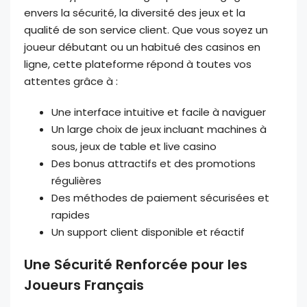
envers la sécurité, la diversité des jeux et la
qualité de son service client. Que vous soyez un
joueur débutant ou un habitué des casinos en
ligne, cette plateforme répond à toutes vos
attentes grâce à :
Une interface intuitive et facile à naviguer
Un large choix de jeux incluant machines à
sous, jeux de table et live casino
Des bonus attractifs et des promotions
régulières
Des méthodes de paiement sécurisées et
rapides
Un support client disponible et réactif
Une Sécurité Renforcée pour les
Joueurs Français