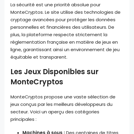
La sécurité est une priorité absolue pour
MonteCryptos. Le site utilise des technologies de
cryptage avancées pour protéger les données
personnelles et financières des utilisateurs. De
plus, la plateforme respecte strictement la
réglementation française en matière de jeux en
ligne, garantissant ainsi un environnement de jeu
équitable et transparent.
Les Jeux Disponibles sur
MonteCryptos
MonteCryptos propose une vaste sélection de
jeux conçus par les meilleurs développeurs du
secteur. Voici un aperçu des catégories
principales :
Machines à sous :
Des centaines de titres