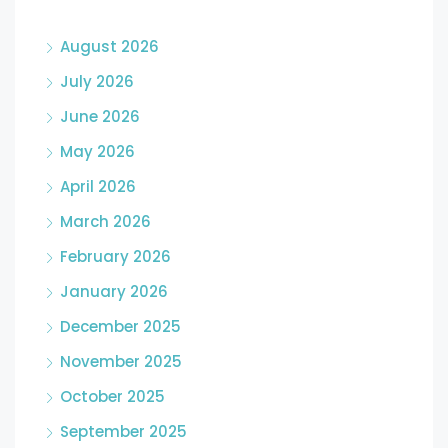
August 2026
July 2026
June 2026
May 2026
April 2026
March 2026
February 2026
January 2026
December 2025
November 2025
October 2025
September 2025