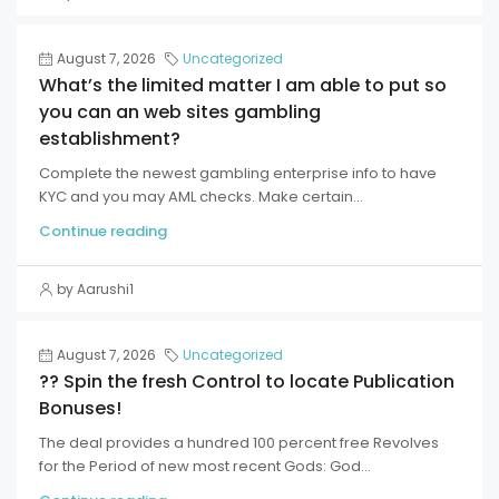
August 7, 2026
Uncategorized
What’s the limited matter I am able to put so
you can an web sites gambling
establishment?
Complete the newest gambling enterprise info to have
KYC and you may AML checks. Make certain...
Continue reading
by Aarushi1
August 7, 2026
Uncategorized
?? Spin the fresh Control to locate Publication
Bonuses!
The deal provides a hundred 100 percent free Revolves
for the Period of new most recent Gods: God...