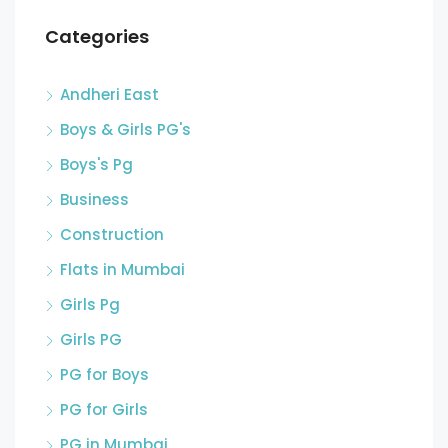
Categories
Andheri East
Boys & Girls PG's
Boys's Pg
Business
Construction
Flats in Mumbai
Girls Pg
Girls PG
PG for Boys
PG for Girls
PG in Mumbai