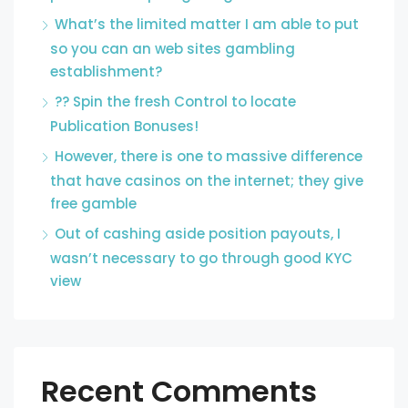
What’s the limited matter I am able to put
so you can an web sites gambling
establishment?
?? Spin the fresh Control to locate
Publication Bonuses!
However, there is one to massive difference
that have casinos on the internet; they give
free gamble
Out of cashing aside position payouts, I
wasn’t necessary to go through good KYC
view
Recent Comments