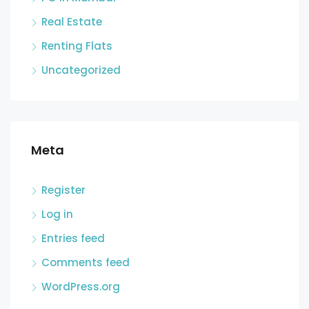
Real Estate
Renting Flats
Uncategorized
Meta
Register
Log in
Entries feed
Comments feed
WordPress.org