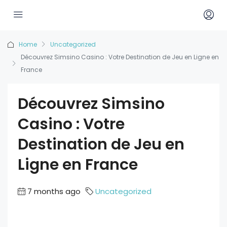
Home
Uncategorized
Découvrez Simsino Casino : Votre Destination de Jeu en Ligne en
France
Découvrez Simsino
Casino : Votre
Destination de Jeu en
Ligne en France
7 months ago
Uncategorized