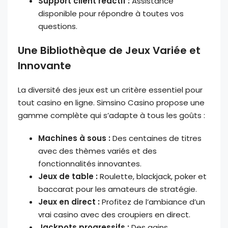
Support client réactif :
Assistance
disponible pour répondre à toutes vos
questions.
Une Bibliothèque de Jeux Variée et
Innovante
La diversité des jeux est un critère essentiel pour
tout casino en ligne. Simsino Casino propose une
gamme complète qui s’adapte à tous les goûts :
Machines à sous :
Des centaines de titres
avec des thèmes variés et des
fonctionnalités innovantes.
Jeux de table :
Roulette, blackjack, poker et
baccarat pour les amateurs de stratégie.
Jeux en direct :
Profitez de l’ambiance d’un
vrai casino avec des croupiers en direct.
Jackpots progressifs :
Des gains