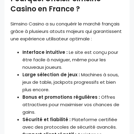
Casino en France ?
Simsino Casino a su conquérir le marché français
grâce à plusieurs atouts majeurs qui garantissent
une expérience utilisateur optimale :
Interface intuitive :
Le site est conçu pour
être facile à naviguer, même pour les
nouveaux joueurs.
Large sélection de jeux :
Machines à sous,
jeux de table, jackpots progressifs et bien
plus encore.
Bonus et promotions régulières :
Offres
attractives pour maximiser vos chances de
gains.
Sécurité et fiabilité :
Plateforme certifiée
avec des protocoles de sécurité avancés.