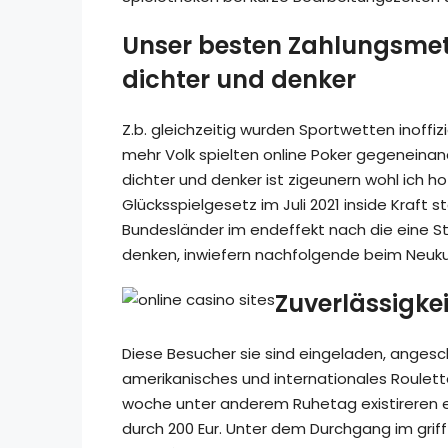
Unser besten Zahlungsmet
dichter und denker
Z.b. gleichzeitig wurden Sportwetten inoffiz
mehr Volk spielten online Poker gegeneinand
dichter und denker ist zigeunern wohl ich h
Glücksspielgesetz im Juli 2021 inside Kraft 
Bundesländer im endeffekt nach die eine Stric
denken, inwiefern nachfolgende beim Neuku
Zuverlässigke
Diese Besucher sie sind eingeladen, anges
amerikanisches und internationales Roulett
woche unter anderem Ruhetag existireren 
durch 200 Eur. Unter dem Durchgang im grif