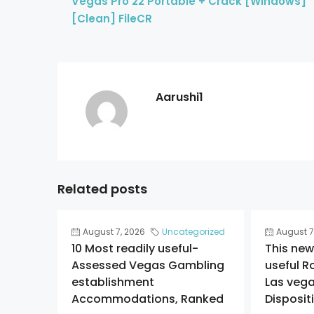
Vegas Pro 22 Portable + Crack [Windows]
[Clean] FileCR
Aarushi1
Related posts
August 7, 2026
Uncategorized
August 7
10 Most readily useful-
This new
Assessed Vegas Gambling
useful R
establishment
Las vega
Accommodations, Ranked
Disposit