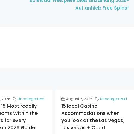
Spielsaal Freispiele bloß Einzahlung 2025-
Auf anhieb Free Spins!
, 2026
Uncategorized
August 7, 2026
Uncategorized
 15 Most readily
15 Ideal Casino
ooms Within the
Accommodations when
s for every
you look at the Las vegas,
ion 2026 Guide
Las vegas + Chart