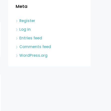
Meta
Register
Log in
Entries feed
Comments feed
WordPress.org