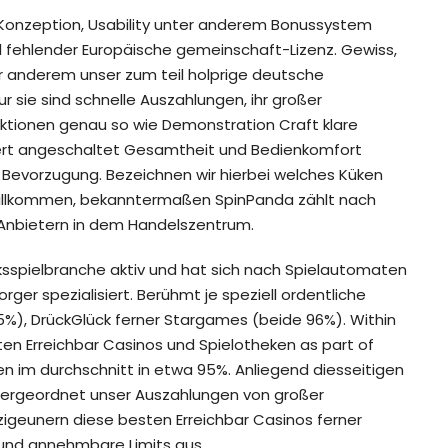
da Konzeption, Usability unter anderem Bonussystem
l fehlender Europäische gemeinschaft-Lizenz. Gewiss,
 anderem unser zum teil holprige deutsche
r sie sind schnelle Auszahlungen, ihr großer
ktionen genau so wie Demonstration Craft klare
htert angeschaltet Gesamtheit und Bedienkomfort
de Bevorzugung. Bezeichnen wir hierbei welches Küken
willkommen, bekanntermaßen SpinPanda zählt nach
 Anbietern in dem Handelszentrum.
lücksspielbranche aktiv und hat sich nach Spielautomaten
er spezialisiert. Berühmt je speziell ordentliche
), DrückGlück ferner Stargames (beide 96%). Within
ten Erreichbar Casinos und Spielotheken as part of
n im durchschnitt in etwa 95%. Anliegend diesseitigen
tergeordnet unser Auszahlungen von großer
zigeunern diese besten Erreichbar Casinos ferner
 und annehmbare Limits aus.