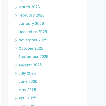
March 2026
February 2026
January 2026
December 2025
November 2025
October 2025
September 2025
August 2025
July 2025
June 2025
May 2025
April 2025