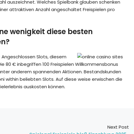
wahl auszeichnet. Welches Spielbank glauben schenken
ner attraktiven Anzahl angeschaltet Freispielen pro
e wenigkeit diese besten
en?
00 Angeschlossen Slots, diesem
ie 80 € inbegriffen 100 Freispielen Willkommensbonus
unter anderem spannenden Aktionen. Bestandskunden
ni within beliebten Slots. Auf diese weise erwischen die
ielerlebnis auskosten können.
Next Post