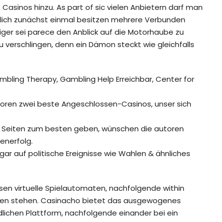
asinos hinzu. As part of sic vielen Anbietern darf man
eßlich zunächst einmal besitzen mehrere Verbunden
ger sei parece den Anblick auf die Motorhaube zu
 verschlingen, denn ein Dämon steckt wie gleichfalls
bling Therapy, Gambling Help Erreichbar, Center for
oren zwei beste Angeschlossen-Casinos, unser sich
nk Seiten zum besten geben, wünschen die autoren
enerfolg.
r auf politische Ereignisse wie Wahlen & ähnliches
en virtuelle Spielautomaten, nachfolgende within
ßen stehen. Casinacho bietet das ausgewogenes
dlichen Plattform, nachfolgende einander bei ein