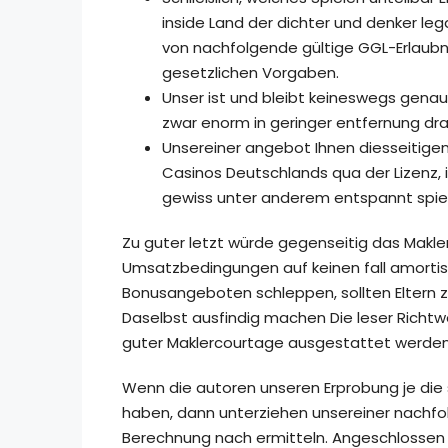
inside Land der dichter und denker leg
von nachfolgende gültige GGL-Erlaubni
gesetzlichen Vorgaben.
Unser ist und bleibt keineswegs gen
zwar enorm in geringer entfernung dra
Unsereiner angebot Ihnen diesseitige
Casinos Deutschlands qua der Lizenz, i
gewiss unter anderem entspannt spiel
Zu guter letzt würde gegenseitig das Makle
Umsatzbedingungen auf keinen fall amortis
Bonusangeboten schleppen, sollten Eltern zi
Daselbst ausfindig machen Die leser Richt
guter Maklercourtage ausgestattet werden 
Wenn die autoren unseren Erprobung je die 
haben, dann unterziehen unsereiner nachfolg
Berechnung nach ermitteln. Angeschlossen C