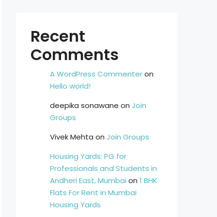
Recent
Comments
A WordPress Commenter
on
Hello world!
deepika sonawane
on
Join
Groups
Vivek Mehta
on
Join Groups
Housing Yards: PG for
Professionals and Students in
Andheri East, Mumbai
on
1 BHK
Flats For Rent in Mumbai
Housing Yards