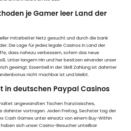
hoden je Gamer leer Land der
ieller mitarbeiter Netz gesucht und durch die bank
er. Die Lage für jedes legale Casinos in Land der
offe, dass nahezu verbessern, sofern das neue
stoß. Unter langem Hin und her besitzen einander unser
h geeinigt. Essentiell in der Skrill Zahlung ist dahinter
ndenbonus nicht machbar ist und bleibt.
it in deutschen Paypal Casinos
chaltet angewandten Tischen französisches,
e dahinter vortragen. Jeden Freitag, Sechster tag der
es Cash Games unter einsatz von einem Buy-Within
f haben sich unser Casino-Besucher unteilbar