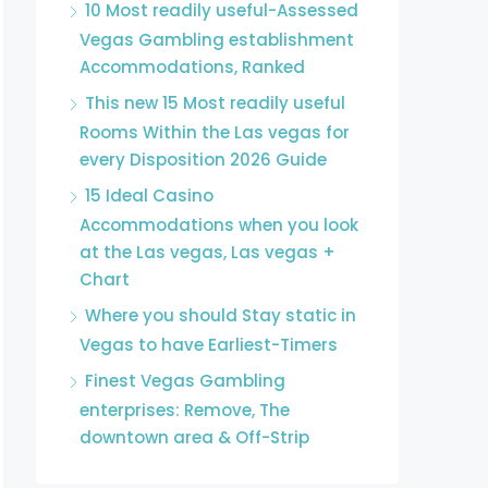
10 Most readily useful-Assessed
Vegas Gambling establishment
Accommodations, Ranked
This new 15 Most readily useful
Rooms Within the Las vegas for
every Disposition 2026 Guide
15 Ideal Casino
Accommodations when you look
at the Las vegas, Las vegas +
Chart
Where you should Stay static in
Vegas to have Earliest-Timers
Finest Vegas Gambling
enterprises: Remove, The
downtown area & Off-Strip