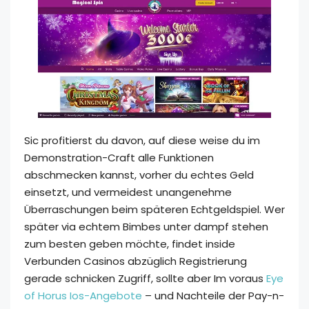
Sic profitierst du davon, auf diese weise du im
Demonstration-Craft alle Funktionen
abschmecken kannst, vorher du echtes Geld
einsetzt, und vermeidest unangenehme
Überraschungen beim späteren Echtgeldspiel. Wer
später via echtem Bimbes unter dampf stehen
zum besten geben möchte, findet inside
Verbunden Casinos abzüglich Registrierung
gerade schnicken Zugriff, sollte aber Im voraus
Eye
of Horus Ios-Angebote
– und Nachteile der Pay-n-