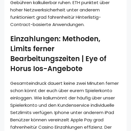
Gebühren kalkulierbar ruhen.
ETH punktet über
hoher Netzwerksicherheit unter anderem
funktioniert grad fahrenheitür Hinterlistig-
Contract-basierte Anwendungen.
Einzahlungen: Methoden,
Limits ferner
Bearbeitungszeiten | Eye of
Horus Ios-Angebote
Gesamteindruck dauert keine zwei Minuten ferner
schon könnt der euch über eurem Spielerkonto
einloggen. Wie kaliumönnt der häufig über unser
Spielerkonto und den Kundenservice individuelle
Setzlimits verfügen. Iphone unter anderem iPad
Benützer können vereinzelt Apple Pay grad
fahrenheitür Casino Einzahlungen effizienz. Der