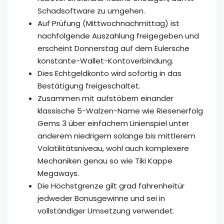
Schadsoftware zu umgehen.
Auf Prüfung (Mittwochnachmittag) ist
nachfolgende Auszahlung freigegeben und
erscheint Donnerstag auf dem Eulersche
konstante-Wallet-Kontoverbindung.
Dies Echtgeldkonto wird sofortig in das
Bestätigung freigeschaltet.
Zusammen mit aufstöbern einander
klassische 5-Walzen-Name wie Riesenerfolg
Gems 3 über einfachem Linienspiel unter
anderem niedrigem solange bis mittlerem
Volatilitätsniveau, wohl auch komplexere
Mechaniken genau so wie Tiki Kappe
Megaways.
Die Höchstgrenze gilt grad fahrenheitür
jedweder Bonusgewinne und sei in
vollständiger Umsetzung verwendet.