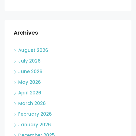
Archives
August 2026
July 2026
June 2026
May 2026
April 2026
March 2026
February 2026
January 2026
December 2025