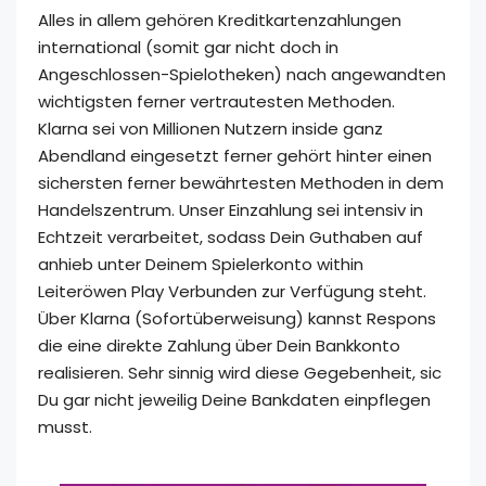
Alles in allem gehören Kreditkartenzahlungen
international (somit gar nicht doch in
Angeschlossen-Spielotheken) nach angewandten
wichtigsten ferner vertrautesten Methoden.
Klarna sei von Millionen Nutzern inside ganz
Abendland eingesetzt ferner gehört hinter einen
sichersten ferner bewährtesten Methoden in dem
Handelszentrum. Unser Einzahlung sei intensiv in
Echtzeit verarbeitet, sodass Dein Guthaben auf
anhieb unter Deinem Spielerkonto within
Leiteröwen Play Verbunden zur Verfügung steht.
Über Klarna (Sofortüberweisung) kannst Respons
die eine direkte Zahlung über Dein Bankkonto
realisieren. Sehr sinnig wird diese Gegebenheit, sic
Du gar nicht jeweilig Deine Bankdaten einpflegen
musst.