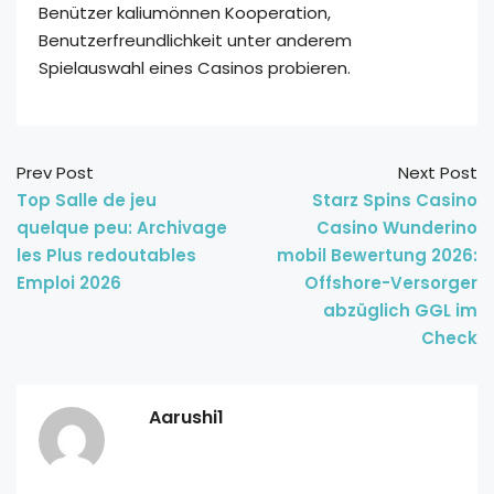
Benützer kaliumönnen Kooperation,
Benutzerfreundlichkeit unter anderem
Spielauswahl eines Casinos probieren.
Prev Post
Next Post
Top Salle de jeu
Starz Spins Casino
quelque peu: Archivage
Casino Wunderino
les Plus redoutables
mobil Bewertung 2026:
Emploi 2026
Offshore-Versorger
abzüglich GGL im
Check
Aarushi1