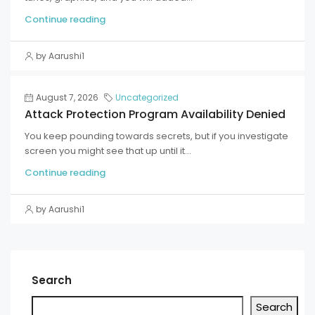
Continue reading
by Aarushi1
August 7, 2026
Uncategorized
Attack Protection Program Availability Denied
You keep pounding towards secrets, but if you investigate
screen you might see that up until it...
Continue reading
by Aarushi1
Search
Search