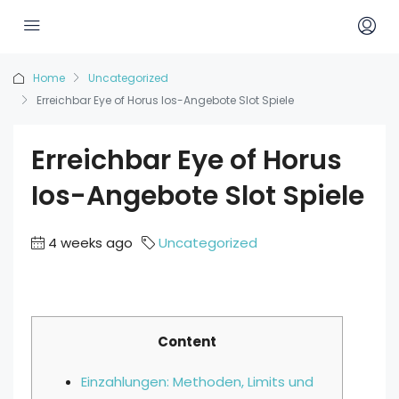
Home
Uncategorized
Erreichbar Eye of Horus Ios-Angebote Slot Spiele
Erreichbar Eye of Horus
Ios-Angebote Slot Spiele
4 weeks ago
Uncategorized
Content
Einzahlungen: Methoden, Limits und