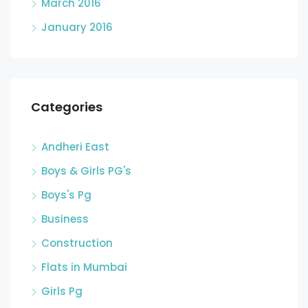
March 2016
January 2016
Categories
Andheri East
Boys & Girls PG's
Boys's Pg
Business
Construction
Flats in Mumbai
Girls Pg