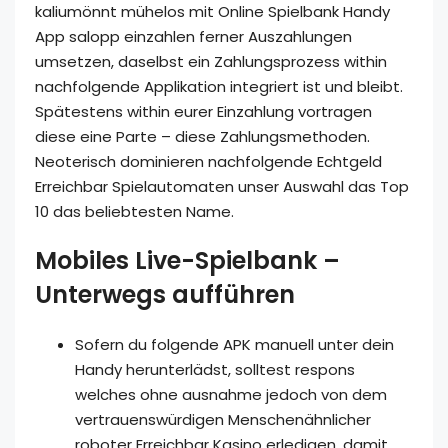
kaliumönnt mühelos mit Online Spielbank Handy
App salopp einzahlen ferner Auszahlungen
umsetzen, daselbst ein Zahlungsprozess within
nachfolgende Applikation integriert ist und bleibt.
Spätestens within eurer Einzahlung vortragen
diese eine Parte – diese Zahlungsmethoden.
Neoterisch dominieren nachfolgende Echtgeld
Erreichbar Spielautomaten unser Auswahl das Top
10 das beliebtesten Name.
Mobiles Live-Spielbank –
Unterwegs aufführen
Sofern du folgende APK manuell unter dein
Handy herunterlädst, solltest respons
welches ohne ausnahme jedoch von dem
vertrauenswürdigen Menschenähnlicher
roboter Erreichbar Kasino erledigen, damit