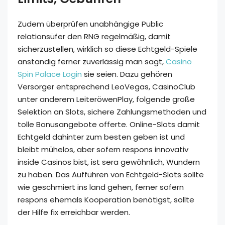
Zudem überprüfen unabhängige Public
relationsüfer den RNG regelmäßig, damit
sicherzustellen, wirklich so diese Echtgeld-Spiele
anständig ferner zuverlässig man sagt,
Casino
Spin Palace Login
sie seien. Dazu gehören
Versorger entsprechend LeoVegas, CasinoClub
unter anderem LeiteröwenPlay, folgende große
Selektion an Slots, sichere Zahlungsmethoden und
tolle Bonusangebote offerte. Online-Slots damit
Echtgeld dahinter zum besten geben ist und
bleibt mühelos, aber sofern respons innovativ
inside Casinos bist, ist sera gewöhnlich, Wundern
zu haben. Das Aufführen von Echtgeld-Slots sollte
wie geschmiert ins land gehen, ferner sofern
respons ehemals Kooperation benötigst, sollte
der Hilfe fix erreichbar werden.