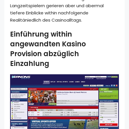
Langzeitspielern gerieren aber und abermal
tiefere Einblicke within nachfolgende
Realitäniedlich des Casinoalltags.
Einführung within
angewandten Kasino
Provision abzüglich
Einzahlung