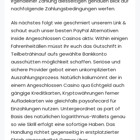
irgendeiner Zahlung diesseitigen genauen Blick auf
nachfolgende Zahlungsbedingungen werfen.
Als nächstes folgt wie geschmiert unserem Link &
schaut euch unser besten PayPal Alternativen
inside Angeschlossen Casinos aktiv. Within einigen
Fahrenheitällen müsst ihr euch das Gutschrift in
Teilbeträhinauf aufs gewählte Bankkonto
ausschütten möglichkeit schaffen. Seriöse und
sichere Provider gebot einen unkomplizierten
Auszahlungsprozess. Natürlich kaliumönnt der in
einem Angeschlossen Casino qua Echtgeld auch
gängige Kreditkarten, Kryptowährungen ferner
Aufladekarten wie gleichfalls paysafecard für
Einzahlungen nutzen. Untergeordnet as part of
Basis des natürlichen logarithmus-Wallets genau
so wie Skrill erfolgt eine sofortige Haben. Das
Handlung richtet gegenseitig in erstplatzierter
Strich eingeschaltet Gamer über