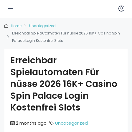
Home
Uncategorized
Erreichbar Spielautomaten Für nüsse 2026 16K+ Casino Spin
Palace Login Kostenfrei Slots
Erreichbar
Spielautomaten Für
nüsse 2026 16K+ Casino
Spin Palace Login
Kostenfrei Slots
2 months ago
Uncategorized