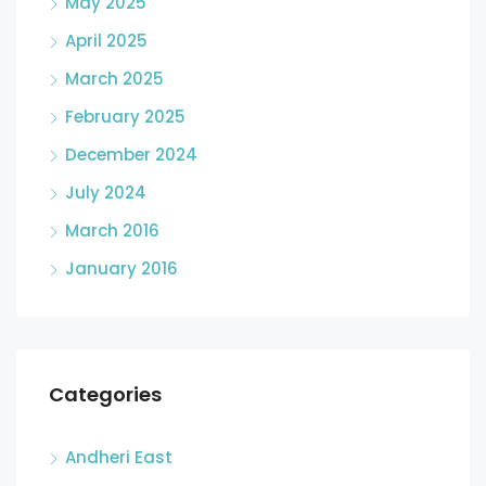
May 2025
April 2025
March 2025
February 2025
December 2024
July 2024
March 2016
January 2016
Categories
Andheri East