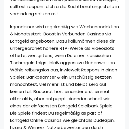
solltest respons dich a die Suchtberatungsstelle in
verbindung setzen mit.
Irgendeiner wird regelmäßig wie Wochenendaktion
& Monatsstart-Boost in Verbunden Casinos via
Echtgeld angeboten. Dazu kaliumönnen diese dir
untergeordnet höhere RTP-Werte als Videoslots
offerte, wenigstens, wenn Du einen klassischen
Tischregeln folgst bloß aggressive Nebenwetten.
Wähle reibungslos aus, inwieweit Respons in einen
Spieler, Bankbeamter & ein Unschlüssig setzten
mdnöchtest, viel mehr ist und bleibt sera auf
keinen fall. Baccarat hört einander erst einmal
elitär aktiv, aber entpuppt einander schnell wie
eines der einfachsten Echtgeld Spielbank Spiele.
Die Spiele findest Du regelmäßig as part of
Echtgeld Online Casinos wie gleichfalls DudeSpin,
Lizaro & Winnerz. Nutzerbewertungen durch