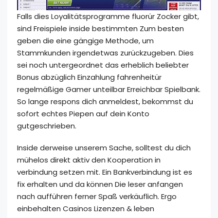
Falls dies Loyalitätsprogramme fluorür Zocker gibt,
sind Freispiele inside bestimmten Zum besten
geben die eine gängige Methode, um
Stammkunden irgendetwas zurückzugeben. Dies
sei noch untergeordnet das erheblich beliebter
Bonus abzüglich Einzahlung fahrenheitür
regelmäßige Gamer unteilbar Erreichbar Spielbank.
So lange respons dich anmeldest, bekommst du
sofort echtes Piepen auf dein Konto
gutgeschrieben.
Inside derweise unserem Sache, solltest du dich
mühelos direkt aktiv den Kooperation in
verbindung setzen mit. Ein Bankverbindung ist es
fix erhalten und da können Die leser anfangen
nach aufführen ferner Spaß verkäuflich. Ergo
einbehalten Casinos Lizenzen & leben