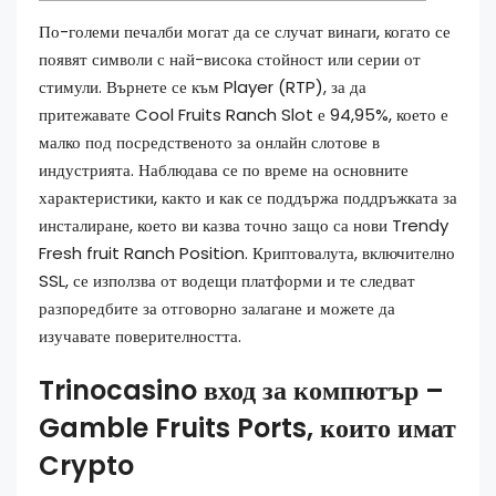
По-големи печалби могат да се случат винаги, когато се
появят символи с най-висока стойност или серии от
стимули. Върнете се към Player (RTP), за да
притежавате Cool Fruits Ranch Slot е 94,95%, което е
малко под посредственото за онлайн слотове в
индустрията. Наблюдава се по време на основните
характеристики, както и как се поддържа поддръжката за
инсталиране, което ви казва точно защо са нови Trendy
Fresh fruit Ranch Position.
Криптовалута, включително
SSL, се използва от водещи платформи и те следват
разпоредбите за отговорно залагане и можете да
изучавате поверителността.
Trinocasino вход за компютър –
Gamble Fruits Ports, които имат
Crypto