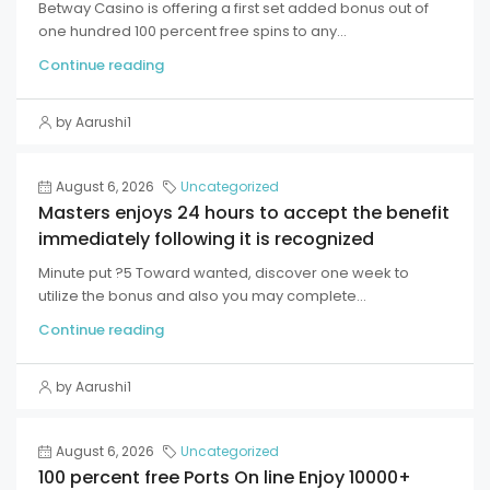
Betway Casino is offering a first set added bonus out of
one hundred 100 percent free spins to any...
Continue reading
by Aarushi1
August 6, 2026
Uncategorized
Masters enjoys 24 hours to accept the benefit
immediately following it is recognized
Minute put ?5 Toward wanted, discover one week to
utilize the bonus and also you may complete...
Continue reading
by Aarushi1
August 6, 2026
Uncategorized
100 percent free Ports On line Enjoy 10000+