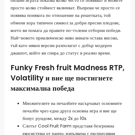
онлайн играта показва колко често се появяват и можете
просто колко стойност включват. Въпреки че просто се
появява понякога по отношение на решетката, той
обменя хора типичен символ за добри пресни плодове,
което ви помага да правите по-големи отборни победи.
Най-новото приключенско ниво винаги остава високо,
тъй като някои версии разполагат с добър модерен
джакпот, който ви спира до статус в реално време.
Funky Fresh fruit Madness RTP,
Volatility и вие ще постигнете
максимална победа
Множителите на печалбите насърчават основните
печалби чрез една друга основна игра и вие ще
бонус рундове, между 2x до 10x.
Слотът Cool Fruit Farm представя безгрижна
екосистема от ранчо, изпълнена с експресивни