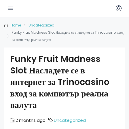
Home
Uncategorized
Funky Fruit Madness Slot Насладете се в интернет за Trinocasino вход
за компютър реална валута
Funky Fruit Madness
Slot Насладете се в
интернет за Trinocasino
вход за компютър реална
валута
2 months ago
Uncategorized