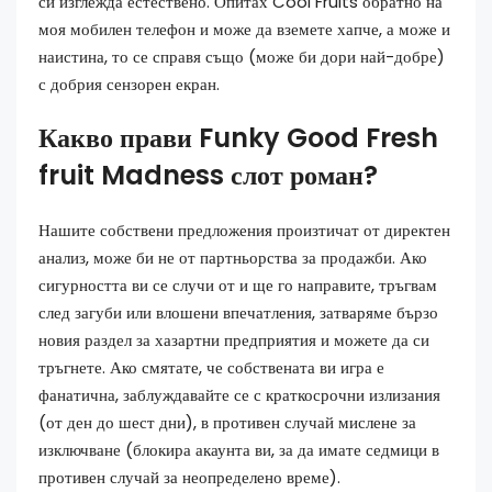
си изглежда естествено. Опитах Cool Fruits обратно на
моя мобилен телефон и може да вземете хапче, а може и
наистина, то се справя също (може би дори най-добре)
с добрия сензорен екран.
Какво прави Funky Good Fresh
fruit Madness слот роман?
Нашите собствени предложения произтичат от директен
анализ, може би не от партньорства за продажби. Ако
сигурността ви се случи от и ще го направите, тръгвам
след загуби или влошени впечатления, затваряме бързо
новия раздел за хазартни предприятия и можете да си
тръгнете. Ако смятате, че собствената ви игра е
фанатична, заблуждавайте се с краткосрочни излизания
(от ден до шест дни), в противен случай мислене за
изключване (блокира акаунта ви, за да имате седмици в
противен случай за неопределено време).