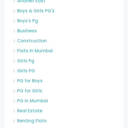
Andheri East
Boys & Girls PG's
Boys's Pg
Business
Construction
Flats in Mumbai
Girls Pg
Girls PG
PG for Boys
PG for Girls
PG in Mumbai
Real Estate
Renting Flats