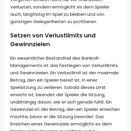
Verlusten, sondern ermöglicht es dem Spieler
auch, langfristig im Spiel zu bleiben und von
günstigen Gelegenheiten zu profitieren.
Setzen von Verlustlimits und
Gewinnzielen
Ein wesentlicher Bestandteil des Bankroll-
Managements ist das Festlegen von Verlustlimits
und Gewinnzielen. Ein Verlustlimit ist der maximale
Betrag, den ein Spieler bereit ist, in einer
Spielsitzung zu verlieren. Sobald dieses Limit
erreicht ist, beendet der Spieler die Sitzung,
unabhängig davon, wie er sich gerade fühlt. Ein
Gewinnziel ist der Betrag, den ein Spieler erreichen
möchte, bevor er die Sitzung beendet. Das
Erreichen eines Gewinnziels ermöglicht es dem