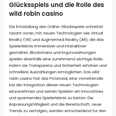
Glücksspiels und die Rolle des
wild robin casino
Die Entwicklung des Online-Glücksspiels schreitet
rasant voran, mit neuen Technologien wie Virtual
Reality (VR) und Augmented Reality (AR), die das
Spielerlebnis immersiver und interaktiver
gestalten. Blockchains und Kryptowährungen
spielen ebenfalls eine zunehmend wichtige Rolle,
indem sie Transparenz und Sicherheit erhöhen und
schnellere Auszahlungen ermöglichen. Das wild
robin casino hat das Potenzial, eine Vorreiterrolle
bei der Integration dieser neuen Technologien
einzunehmen und seinen Spielern ein innovatives
und spannendes Spielerlebnis zu bieten. Die
Anpassungsfähigkeit und die Bereitschaft, neue
Trends zu verfolgen, werden entscheidend für den