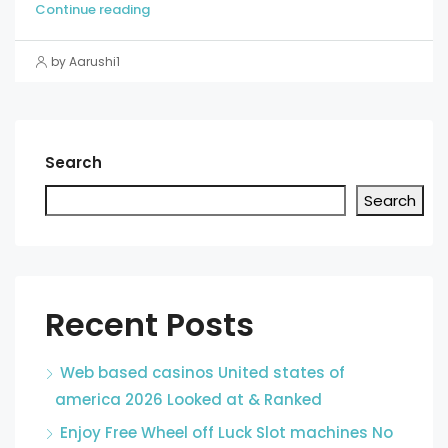
Continue reading
by Aarushi1
Search
Search
Recent Posts
Web based casinos United states of
america 2026 Looked at & Ranked
Enjoy Free Wheel off Luck Slot machines No