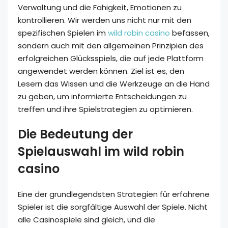
Verwaltung und die Fähigkeit, Emotionen zu
kontrollieren. Wir werden uns nicht nur mit den
spezifischen Spielen im
wild robin casino
befassen,
sondern auch mit den allgemeinen Prinzipien des
erfolgreichen Glücksspiels, die auf jede Plattform
angewendet werden können. Ziel ist es, den
Lesern das Wissen und die Werkzeuge an die Hand
zu geben, um informierte Entscheidungen zu
treffen und ihre Spielstrategien zu optimieren.
Die Bedeutung der
Spielauswahl im wild robin
casino
Eine der grundlegendsten Strategien für erfahrene
Spieler ist die sorgfältige Auswahl der Spiele. Nicht
alle Casinospiele sind gleich, und die