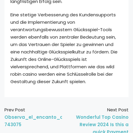
langfristigen Erfolg sein.
Eine stetige Verbesserung des Kundensupports
und die Implementierung von
verantwortungsbewusstem Glücksspiel-Tools
werden ebenfalls von zentraler Bedeutung sein,
um das Vertrauen der Spieler zu gewinnen und
eine nachhaltige Glücksspielkultur zu fördern. Die
Zukunft des Online-Glücksspiels ist
vielversprechend, und Plattformen wie das wild
robin casino werden eine Schlüsselrolle bei der
Gestaltung dieser Zukunft spielen.
Prev Post
Next Post
Observa_el_encanto_del_petirrojo_salvaje_wild_
Wonderful Top Casino
743075
Review 2024 Is this a
quick Payment