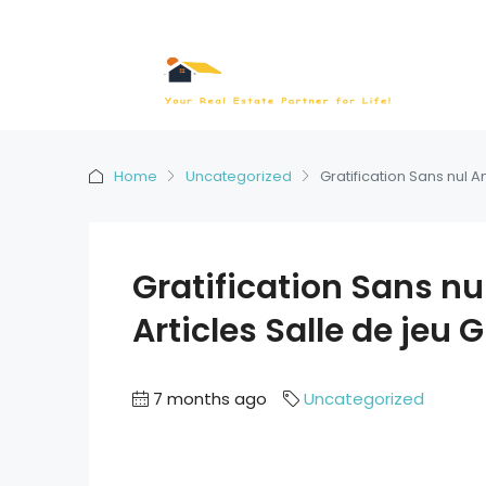
Home
Uncategorized
Gratification Sans nul A
Gratification Sans n
Articles Salle de jeu G
7 months ago
Uncategorized