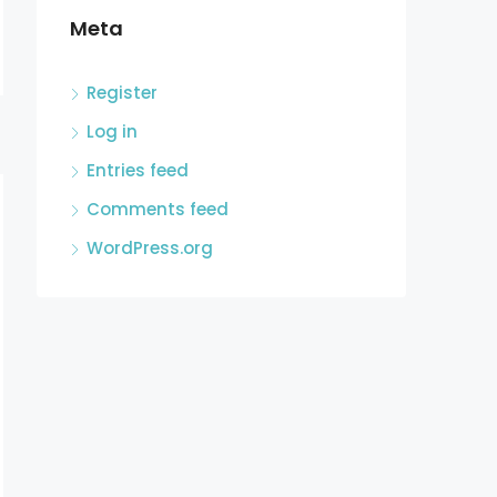
Meta
Register
Log in
Entries feed
Comments feed
WordPress.org