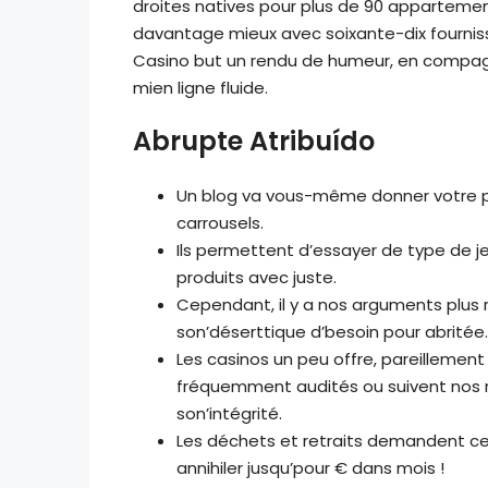
droites natives pour plus de 90 appartem
davantage mieux avec soixante-dix fournisseu
Casino but un rendu de humeur, en compagni
mien ligne fluide.
Abrupte Atribuído
Un blog va vous-même donner votre po
carrousels.
Ils permettent d’essayer de type de j
produits avec juste.
Cependant, il y a nos arguments plu
son’déserttique d’besoin pour abritée.
Les casinos un peu offre, pareillement 
fréquemment audités ou suivent nos rè
son’intégrité.
Les déchets et retraits demandent ce
annihiler jusqu’pour € dans mois !