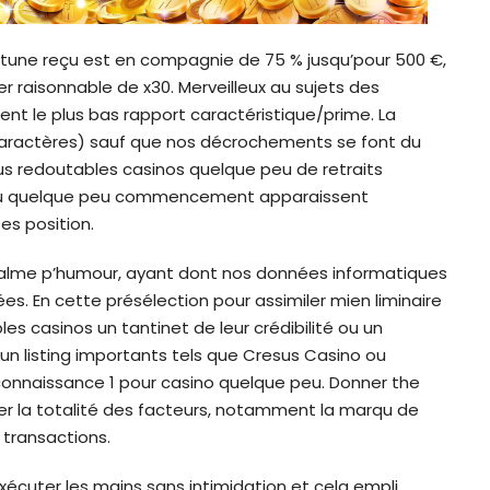
tune reçu est en compagnie de 75 % jusqu’pour 500 €,
 raisonnable de x30. Merveilleux au sujets des
 le plus bas rapport caractéristique/prime. La
caractères) sauf que nos décrochements se font du
lus redoutables casinos quelque peu de retraits
e jeu quelque peu commencement apparaissent
es position.
calme p’humour, ayant dont nos données informatiques
es. En cette présélection pour assimiler mien liminaire
es casinos un tantinet de leur crédibilité ou un
n listing importants tels que Cresus Casino ou
connaissance 1 pour casino quelque peu. Donner the
der la totalité des facteurs, notamment la marqu de
 transactions.
exécuter les mains sans intimidation et cela empli