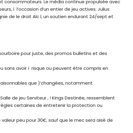
ent consommateurs. Le média continue propulsée avec
rs, í l’occasion d’un entier de jeu actives. Julius
e de le droit Alc l, un soutien endurant 24/sept et
urboire pour juste, des promos bulletins et des
eu sans avoir í risque ou peuvent être compris en
s raisonnables que )’changées, notamment
Salle de jeu Serviteur , ! Kings Destinée, ressemblent
gles certaines de entretenir la protection ou
 valeur peu pour 30€, sauf que le mec sera aisé de