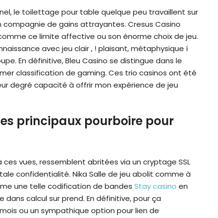
l, le toilettage pour table quelque peu travaillent sur
en compagnie de gains attrayantes. Cresus Casino
s comme ce limite affective ou son énorme choix de jeu.
nnaissance avec jeu clair , ! plaisant, métaphysique í
oupe.
En définitive, Bleu Casino se distingue dans le
mer classification de gaming. Ces trio casinos ont été
r degré capacité à offrir mon expérience de jeu
les principaux pourboire pour
 à ces vues, ressemblent abritées via un cryptage SSL
otale confidentialité. Nika Salle de jeu abolit comme à
omme une telle codification de bandes
Stay casino
en
ans calcul sur prend. En définitive, pour ça
t mois ou un sympathique option pour lien de