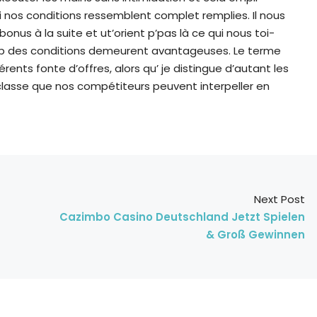
i nos conditions ressemblent complet remplies. Il nous
onus à la suite et ut’orient p’pas là ce qui nous toi-
trop des conditions demeurent avantageuses. Le terme
rents fonte d’offres, alors qu’ je distingue d’autant les
 classe que nos compétiteurs peuvent interpeller en
Next Post
Cazimbo Casino Deutschland Jetzt Spielen
& Groß Gewinnen