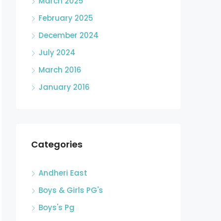
March 2025
February 2025
December 2024
July 2024
March 2016
January 2016
Categories
Andheri East
Boys & Girls PG's
Boys's Pg