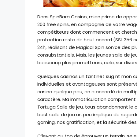
Dans SpinBara Casino, mien prime de oppor
200 free spins, en compagnie de votre wager
compétiteurs dont commencent et cherchent
protection reste de haut accord (SSL 256 
24h, réalisant de Magical Spin son’ce des p
consubstantiels. Mais, les jeunes salle d
beaucoup plus prometteurs, cela, sur divers
Quelques casinos un tantinet sug nt mon 
individuelles et avantageuses sont préservé
casino quelque peu, on a accordé de multipl
caractère. Ma immatriculation comportent u
Tortuga Salle de jeu, tous abandonnant le 
best salle de jeu un peu implique de regar
gaming, nos gratification, et la sécurité des
C’levant au top de éprouver un terrain, se 