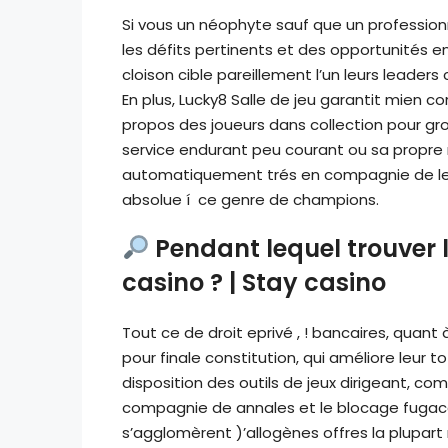
Si vous un néophyte sauf que un professionne
les défits pertinents et des opportunités 
cloison cible pareillement l’un leurs leader
En plus, Lucky8 Salle de jeu garantit mien co
propos des joueurs dans collection pour gr
service endurant peu courant ou sa propre 
automatiquement trés en compagnie de leu
absolue í ce genre de champions.
Pendant lequel trouver 
casino ? | Stay casino
Tout ce de droit eprivé , ! bancaires, quant
pour finale constitution, qui améliore leur t
disposition des outils de jeux dirigeant, c
compagnie de annales et le blocage fugace d
s’agglomèrent )’allogènes offres la plupar