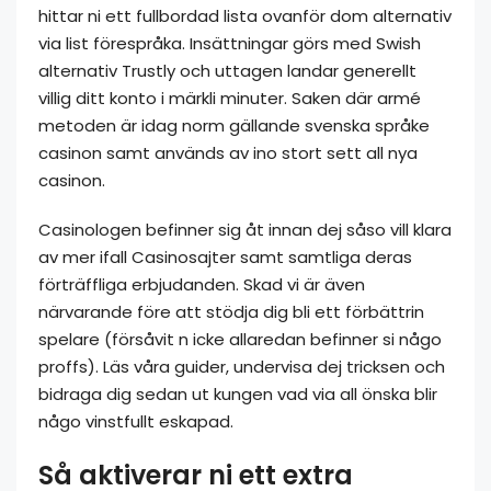
hittar ni ett fullbordad lista ovanför dom alternativ
via list förespråka. Insättningar görs med Swish
alternativ Trustly och uttagen landar generellt
villig ditt konto i märkli minuter. Saken där armé
metoden är idag norm gällande svenska språke
casinon samt används av ino stort sett all nya
casinon.
Casinologen befinner sig åt innan dej såso vill klara
av mer ifall Casinosajter samt samtliga deras
förträffliga erbjudanden. Skad vi är även
närvarande före att stödja dig bli ett förbättrin
spelare (försåvit n icke allaredan befinner si någo
proffs). Läs våra guider, undervisa dej tricksen och
bidraga dig sedan ut kungen vad via all önska blir
någo vinstfullt eskapad.
Så aktiverar ni ett extra