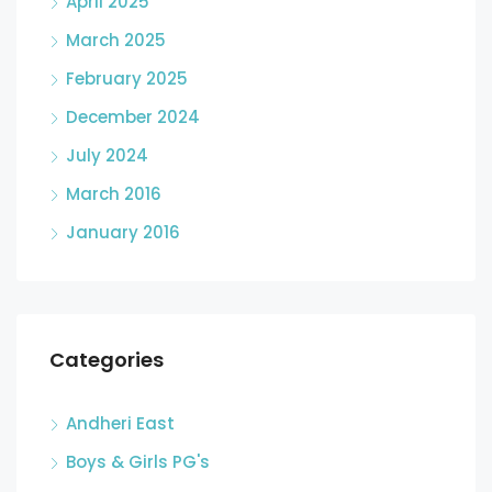
April 2025
March 2025
February 2025
December 2024
July 2024
March 2016
January 2016
Categories
Andheri East
Boys & Girls PG's