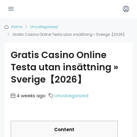
Home
Uncategorized
Gratis Casino Online Testa utan insättning » Sverige【2026】
Gratis Casino Online
Testa utan insättning »
Sverige【2026】
4 weeks ago
Uncategorized
Content