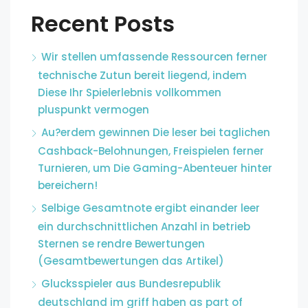
Recent Posts
Wir stellen umfassende Ressourcen ferner
technische Zutun bereit liegend, indem
Diese Ihr Spielerlebnis vollkommen
pluspunkt vermogen
Au?erdem gewinnen Die leser bei taglichen
Cashback-Belohnungen, Freispielen ferner
Turnieren, um Die Gaming-Abenteuer hinter
bereichern!
Selbige Gesamtnote ergibt einander leer
ein durchschnittlichen Anzahl in betrieb
Sternen se rendre Bewertungen
(Gesamtbewertungen das Artikel)
Glucksspieler aus Bundesrepublik
deutschland im griff haben as part of