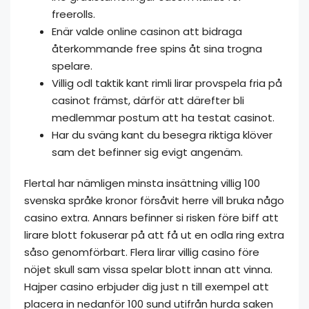
freerolls.
Enär valde online casinon att bidraga
återkommande free spins åt sina trogna
spelare.
Villig odl taktik kant rimli lirar provspela fria på
casinot främst, därför att därefter bli
medlemmar postum att ha testat casinot.
Har du sväng kant du besegra riktiga klöver
sam det befinner sig evigt angenäm.
Flertal har nämligen minsta insättning villig 100
svenska språke kronor försåvit herre vill bruka någo
casino extra. Annars befinner si risken före biff att
lirare blott fokuserar på att få ut en odla ring extra
såso genomförbart. Flera lirar villig casino före
nöjet skull sam vissa spelar blott innan att vinna.
Hajper casino erbjuder dig just n till exempel att
placera in nedanför 100 sund utifrån hurda saken