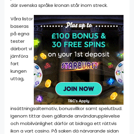
där svenska språke kronan står inom streck.
Våra listor
baseras
på egna
tester
därbort vi
jämföra
fart
kungen
uttag,
insättningsalternativ, bonusvillkor samt spelutbud.
Igenom tittar även gällande användarupplevelse
och mobilvänlighet därför at bidraga ett rättvis
ikon a vart casino. På saken dä närvarande sidan