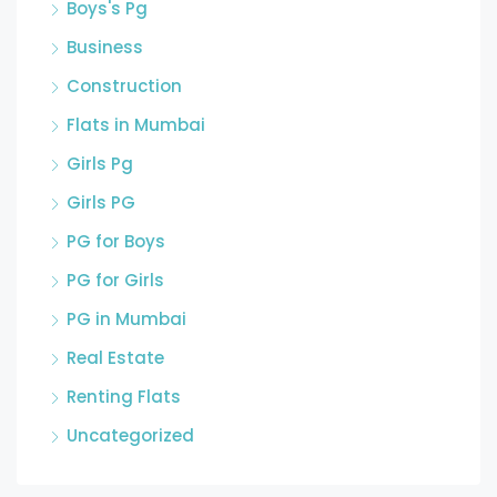
Boys's Pg
Business
Construction
Flats in Mumbai
Girls Pg
Girls PG
PG for Boys
PG for Girls
PG in Mumbai
Real Estate
Renting Flats
Uncategorized