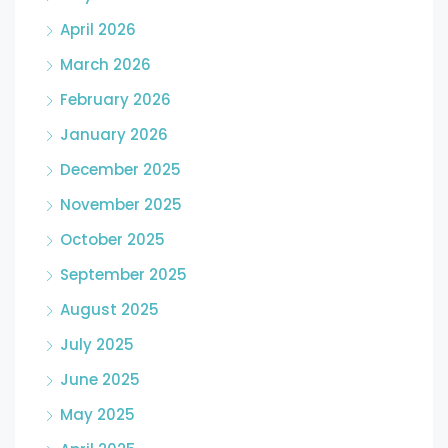
April 2026
March 2026
February 2026
January 2026
December 2025
November 2025
October 2025
September 2025
August 2025
July 2025
June 2025
May 2025