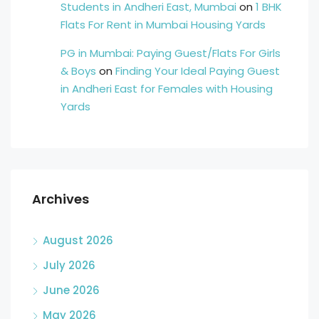
Students in Andheri East, Mumbai
on
1 BHK
Flats For Rent in Mumbai Housing Yards
PG in Mumbai: Paying Guest/Flats For Girls
& Boys
on
Finding Your Ideal Paying Guest
in Andheri East for Females with Housing
Yards
Archives
August 2026
July 2026
June 2026
May 2026