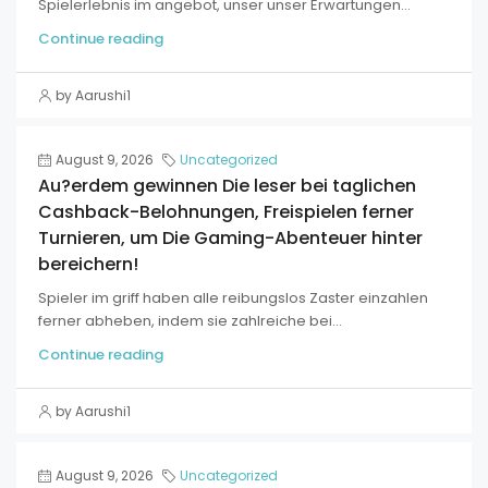
Spielerlebnis im angebot, unser unser Erwartungen...
Continue reading
by Aarushi1
August 9, 2026
Uncategorized
Au?erdem gewinnen Die leser bei taglichen
Cashback-Belohnungen, Freispielen ferner
Turnieren, um Die Gaming-Abenteuer hinter
bereichern!
Spieler im griff haben alle reibungslos Zaster einzahlen
ferner abheben, indem sie zahlreiche bei...
Continue reading
by Aarushi1
August 9, 2026
Uncategorized