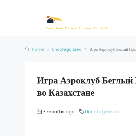
Home
Uncategorized
Игра Аэроклуб Беглый Пра
Игра Аэроклуб Беглый 
во Казахстане
7 months ago
Uncategorized