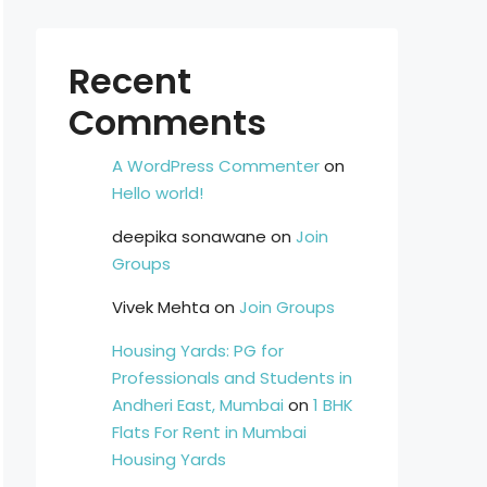
Recent
Comments
A WordPress Commenter
on
Hello world!
deepika sonawane
on
Join
Groups
Vivek Mehta
on
Join Groups
Housing Yards: PG for
Professionals and Students in
Andheri East, Mumbai
on
1 BHK
Flats For Rent in Mumbai
Housing Yards