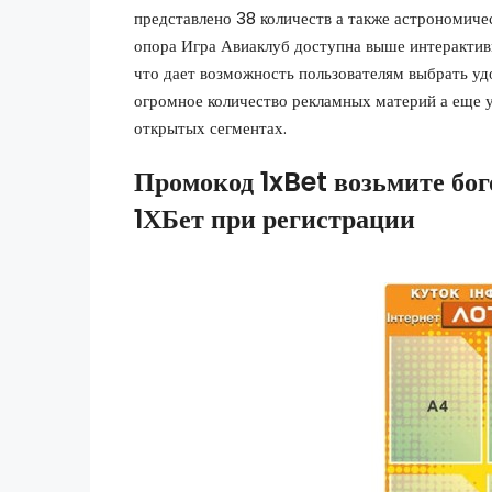
представлено 38 количеств а также астрономич
опора Игра Авиаклуб доступна выше интерактив
что дает возможность пользователям выбрать уд
огромное количество рекламных материй а еще 
открытых сегментах.
Промокод 1xBet возьмите бо
1ХБет при регистрации