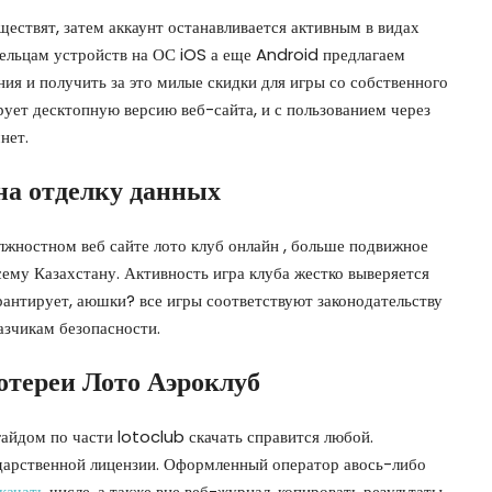
ществят, затем аккаунт останавливается активным в видах
ельцам устройств на ОС iOS а еще Android предлагаем
ия и получить за это милые скидки для игры со собственного
ет десктопную версию веб-сайта, и с пользованием через
нет.
 на отделку данных
олжностном веб сайте лото клуб онлайн , больше подвижное
сему Казахстану. Активность игра клуба жестко выверяется
антирует, аюшки? все игры соответствуют законодательству
азчикам безопасности.
тереи Лото Аэроклуб
айдом по части lotoclub скачать справится любой.
арственной лицензии. Оформленный оператор авось-либо
качать
числе, а также вне веб-журнал, копировать результаты