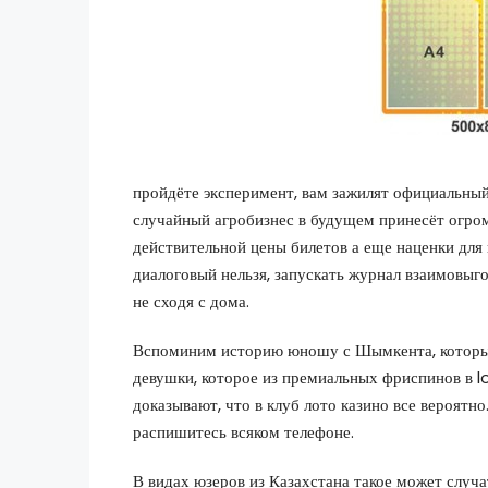
пройдёте эксперимент, вам зажилят официальный
случайный агробизнес в будущем принесёт огро
действительной цены билетов а еще наценки для
диалоговый нельзя, запускать журнал взаимовы
не сходя с дома.
Вспоминим историю юношу с Шымкента, который 
девушки, которое из премиальных фриспинов в 
доказывают, что в клуб лото казино все вероятно
распишитесь всяком телефоне.
В видах юзеров из Казахстана такое может случ