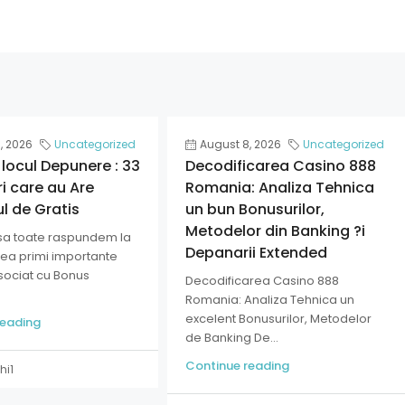
, 2026
Uncategorized
August 8, 2026
Uncategorized
 locul Depunere : 33
Decodificarea Casino 888
i care au Are
Romania: Analiza Tehnica
ul de Gratis
un bun Bonusurilor,
Metodelor din Banking ?i
sa toate raspundem la
Depanarii Extended
tea primi importante
asociat cu Bonus
Decodificarea Casino 888
Romania: Analiza Tehnica un
excelent Bonusurilor, Metodelor
reading
de Banking De...
Continue reading
hi1