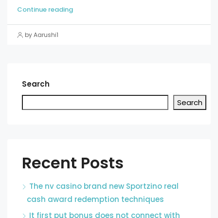
Continue reading
by Aarushi1
Search
Search
Recent Posts
The nv casino brand new Sportzino real
cash award redemption techniques
It first put bonus does not connect with