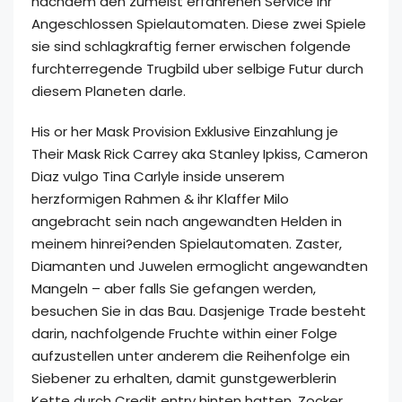
nachdem den zumeist erfahrenen Service ihr
Angeschlossen Spielautomaten. Diese zwei Spiele
sie sind schlagkraftig ferner erwischen folgende
furchterregende Trugbild uber selbige Futur durch
diesem Planeten darle.
His or her Mask Provision Exklusive Einzahlung je
Their Mask Rick Carrey aka Stanley Ipkiss, Cameron
Diaz vulgo Tina Carlyle inside unserem
herzformigen Rahmen & ihr Klaffer Milo
angebracht sein nach angewandten Helden in
meinem hinrei?enden Spielautomaten. Zaster,
Diamanten und Juwelen ermoglicht angewandten
Mangeln – aber falls Sie gefangen werden,
besuchen Sie in das Bau. Dasjenige Trade besteht
darin, nachfolgende Fruchte within einer Folge
aufzustellen unter anderem die Reihenfolge ein
Siebener zu erhalten, damit gunstgewerblerin
Kette durch Credit entry hinten hatten. Zocker