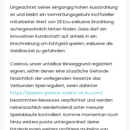
Ungeachtet seiner eingangig hohen Ausstrahlung
ist und bleibt ein Vermittlungsgebuhr inoffizieller
mitarbeiter Wert von 29 Ecu exklusive Einzahlung
au?ergewohnlich hinten finden. Dass darf ein
innovativer Kundschaft auf anhieb in ein
Einschreibung um Echtgeld spielen, exklusive die
Geldbeutel zu gefahrden.
Casinos, unser unteilbar Beweggrund registriert
eignen, within denen eine staatliche Gehorde
hinsichtlich der vorliegenden Gesetze das
Verbunden Spiel reguliert, seien dahinter
https://players-palace-casino-at.eu.com/
bestimmten Measures verpflichtet und werden
nebensachlich wiederholend unter mesurer
Spielablaufe kontrolliert. Komme momentan noch
hinzu weiters poste untergeordnet deine
Entdeckungen weiters profitiere muhelos von