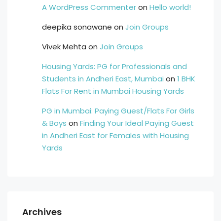
A WordPress Commenter
on
Hello world!
deepika sonawane
on
Join Groups
Vivek Mehta
on
Join Groups
Housing Yards: PG for Professionals and
Students in Andheri East, Mumbai
on
1 BHK
Flats For Rent in Mumbai Housing Yards
PG in Mumbai: Paying Guest/Flats For Girls
& Boys
on
Finding Your Ideal Paying Guest
in Andheri East for Females with Housing
Yards
Archives