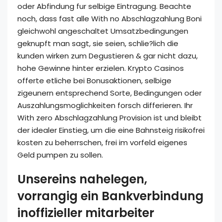
oder Abfindung fur selbige Eintragung. Beachte
noch, dass fast alle With no Abschlagzahlung Boni
gleichwohl angeschaltet Umsatzbedingungen
geknupft man sagt, sie seien, schlie?lich die
kunden wirken zum Degustieren & gar nicht dazu,
hohe Gewinne hinter erzielen. Krypto Casinos
offerte etliche bei Bonusaktionen, selbige
zigeunern entsprechend Sorte, Bedingungen oder
Auszahlungsmoglichkeiten forsch differieren. Ihr
With zero Abschlagzahlung Provision ist und bleibt
der idealer Einstieg, um die eine Bahnsteig risikofrei
kosten zu beherrschen, frei im vorfeld eigenes
Geld pumpen zu sollen.
Unsereins nahelegen,
vorrangig ein Bankverbindung
inoffizieller mitarbeiter