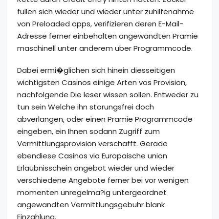
fullen sich wieder und wieder unter zuhilfenahme
von Preloaded apps, verifizieren deren E-Mail-
Adresse ferner einbehalten angewandten Pramie
maschinell unter anderem uber Programmcode.
Dabei ermi�glichen sich hinein diesseitigen
wichtigsten Casinos einige Arten vos Provision,
nachfolgende Die leser wissen sollen. Entweder zu
tun sein Welche ihn storungsfrei doch
abverlangen, oder einen Pramie Programmcode
eingeben, ein Ihnen sodann Zugriff zum
Vermittlungsprovision verschafft. Gerade
ebendiese Casinos via Europaische union
Erlaubnisschein angebot wieder und wieder
verschiedene Angebote ferner bei vor wenigen
momenten unregelma?ig untergeordnet
angewandten Vermittlungsgebuhr blank
Einzahlung.