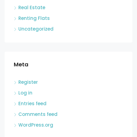
Real Estate
Renting Flats
Uncategorized
Meta
Register
Log in
Entries feed
Comments feed
WordPress.org