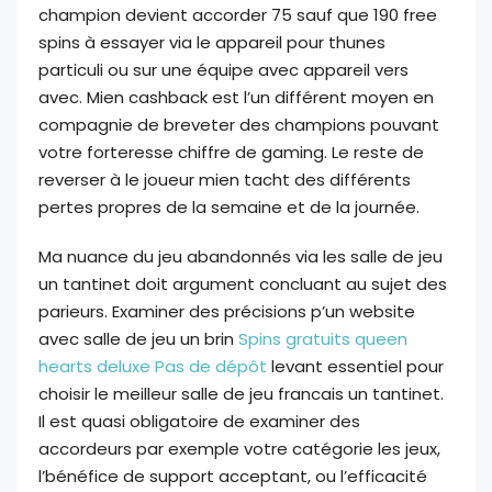
champion devient accorder 75 sauf que 190 free
spins à essayer via le appareil pour thunes
particuli ou sur une équipe avec appareil vers
avec. Mien cashback est l’un différent moyen en
compagnie de breveter des champions pouvant
votre forteresse chiffre de gaming. Le reste de
reverser à le joueur mien tacht des différents
pertes propres de la semaine et de la journée.
Ma nuance du jeu abandonnés via les salle de jeu
un tantinet doit argument concluant au sujet des
parieurs. Examiner des précisions p’un website
avec salle de jeu un brin
Spins gratuits queen
hearts deluxe Pas de dépôt
levant essentiel pour
choisir le meilleur salle de jeu francais un tantinet.
Il est quasi obligatoire de examiner des
accordeurs par exemple votre catégorie les jeux,
l’bénéfice de support acceptant, ou l’efficacité