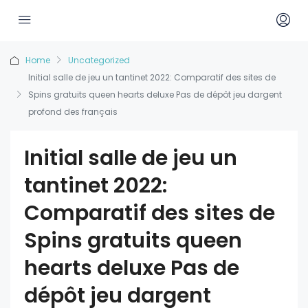
Home
Uncategorized
Initial salle de jeu un tantinet 2022: Comparatif des sites de
Spins gratuits queen hearts deluxe Pas de dépôt jeu dargent
profond des français
Initial salle de jeu un
tantinet 2022:
Comparatif des sites de
Spins gratuits queen
hearts deluxe Pas de
dépôt jeu dargent