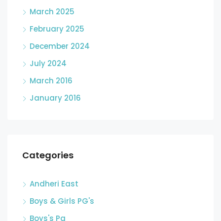
March 2025
February 2025
December 2024
July 2024
March 2016
January 2016
Categories
Andheri East
Boys & Girls PG's
Boys's Pg