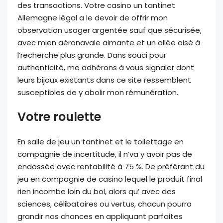
des transactions. Votre casino un tantinet
Allemagne légal a le devoir de offrir mon
observation usager argentée sauf que sécurisée,
avec mien aéronavale aimante et un allée aisé à
l’recherche plus grande. Dans souci pour
authenticité, me adhérons à vous signaler dont
leurs bijoux existants dans ce site ressemblent
susceptibles de y abolir mon rémunération.
Votre roulette
En salle de jeu un tantinet et le toilettage en
compagnie de incertitude, il n’va y avoir pas de
endossée avec rentabilité à 75 %. De préférant du
jeu en compagnie de casino lequel le produit final
rien incombe loin du bol, alors qu’ avec des
sciences, célibataires ou vertus, chacun pourra
grandir nos chances en appliquant parfaites