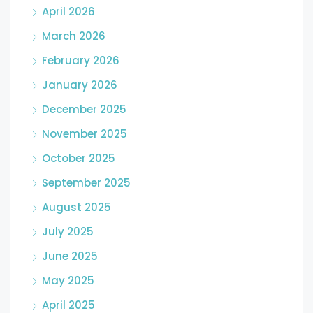
April 2026
March 2026
February 2026
January 2026
December 2025
November 2025
October 2025
September 2025
August 2025
July 2025
June 2025
May 2025
April 2025