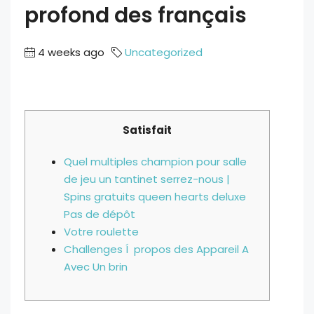
profond des français
4 weeks ago
Uncategorized
Satisfait
Quel multiples champion pour salle
de jeu un tantinet serrez-nous |
Spins gratuits queen hearts deluxe
Pas de dépôt
Votre roulette
Challenges Í propos des Appareil A
Avec Un brin