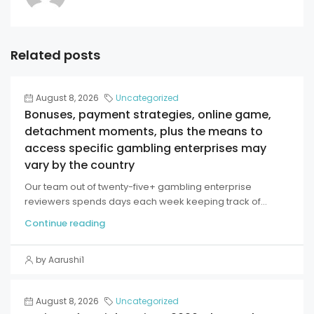
Related posts
August 8, 2026
Uncategorized
Bonuses, payment strategies, online game,
detachment moments, plus the means to
access specific gambling enterprises may
vary by the country
Our team out of twenty-five+ gambling enterprise
reviewers spends days each week keeping track of...
Continue reading
by Aarushi1
August 8, 2026
Uncategorized