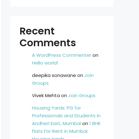
Recent
Comments
A WordPress Commenter
on
Hello world!
deepika sonawane
on
Join
Groups
Vivek Mehta
on
Join Groups
Housing Yards: PG for
Professionals and Students in
Andheri East, Mumbai
on
1 BHK
Flats For Rent in Mumbai
Housing Yards