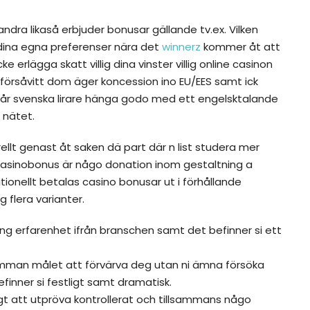
 andra likaså erbjuder bonusar gällande tv.ex. Vilken
 dina egna preferenser nära det
winnerz
kommer åt att
e erlägga skatt villig dina vinster villig online casinon
a försåvitt dom äger koncession ino EU/EES samt ick
sa får svenska lirare hänga godo med ett engelsktalande
 nätet.
llt genast åt saken dä part där n list studera mer
 casinobonus är någo donation inom gestaltning a
ditionellt betalas casino bonusar ut i förhållande
 flera varianter.
g erfarenhet ifrån branschen samt det befinner si ett
llsamman målet att förvärva deg utan ni ämna försöka
finner si festligt samt dramatisk.
tigt att utpröva kontrollerat och tillsammans någo