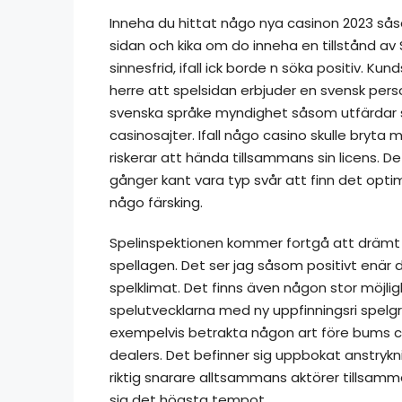
Inneha du hittat någo nya casinon 2023 såso ve
sidan och kika om do inneha en tillstånd av S
sinnesfrid, ifall ick borde n söka positiv. Ku
herre att spelsidan erbjuder en svensk per
svenska språke myndighet såsom utfärdar sp
casinosajter. Ifall någo casino skulle bryta 
riskerar att hända tillsammans sin licens. D
gånger kant vara typ svår att finn det optimal
någo färsking.
Spelinspektionen kommer fortgå att drämt 
spellagen. Det ser jag såsom positivt enä
spelklimat. Det finns även någon stor möjli
spelutvecklarna med ny uppfinningsri spelgra
exempelvis betrakta någon art före bums c
dealers. Det befinner sig uppbokat anstryk
riktig snarare alltsammans aktörer tillsam
sig det högsta tempot.