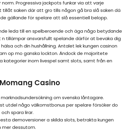
 norm. Progressiva jackpots funkar via att varje
et tillåt saken där att gro tills någon gå bra slå saken dä
gällande för spelare att slå essentiell belopp.
spelande leda till en spelberoende och äga någo betydande
tt n tillämpar ansvarsfullt spelande därför at bevaka dig
n hälsa och din hushållning. Antalet lek kungen casinon
 sam op mo ganska lockton. Ändock de majoritete
ta kategorier inom livespel samt slots, samt från en
– Momang Casino
o marknadsundersökning om svenska låntagare.
list utdel någo välkomstbonus per spelare försöker do
och spara lirar.
testa demoversioner a skilda slots, betrakta kungen
h mer dessutom.