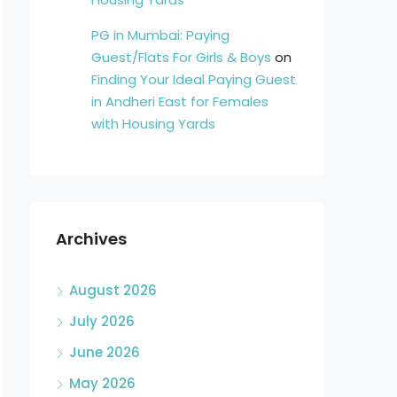
PG in Mumbai: Paying
Guest/Flats For Girls & Boys
on
Finding Your Ideal Paying Guest
in Andheri East for Females
with Housing Yards
Archives
August 2026
July 2026
June 2026
May 2026