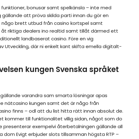
n funktioner, bonusar samt spelkänsla – inte med
 gällande att pröva skilda parti innan du gör en
u någo brett utbud från casino kortspel samt
 åt riktiga dealers ino realtid samt tillåt därmed ett
ditionellt landbaserat casino.
Före en vig
v Utveckling, där ni enkelt kant skifta emella digitalt-
velsen kungen Svenska språket
å gällande varandra sam smarta lösningar apas
ge nätcasino kungen samt det är någo från
o finns – odl att du list hitta rätt innan absolut de.
ommer till funktionalitet villig sidan, något som do
De presenterar exempelvi återbetalningen gällande all
a dom Evigt erbjuder slots tillsamman högsta RTP –