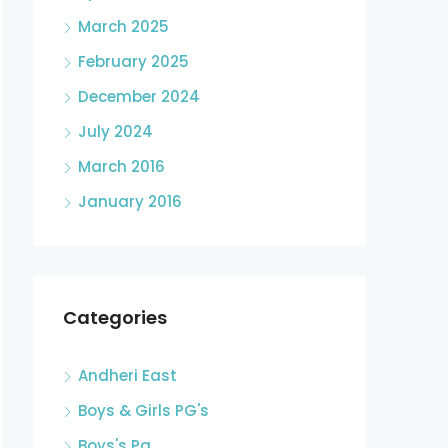
March 2025
February 2025
December 2024
July 2024
March 2016
January 2016
Categories
Andheri East
Boys & Girls PG's
Boys's Pg