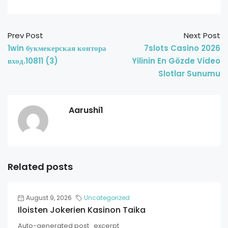
Prev Post
Next Post
1win букмекерская контора
7slots Casino 2026
вход.10811 (3)
Yilinin En Gözde Video
Slotlar Sunumu
Aarushi1
Related posts
August 9, 2026
Uncategorized
Iloisten Jokerien Kasinon Taika
Auto-generated post_excerpt