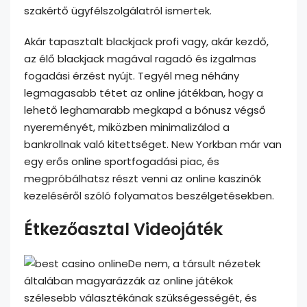
szakértő ügyfélszolgálatról ismertek.
Akár tapasztalt blackjack profi vagy, akár kezdő,
az élő blackjack magával ragadó és izgalmas
fogadási érzést nyújt. Tegyél meg néhány
legmagasabb tétet az online játékban, hogy a
lehető leghamarabb megkapd a bónusz végső
nyereményét, miközben minimalizálod a
bankrollnak való kitettséget. New Yorkban már van
egy erős online sportfogadási piac, és
megpróbálhatsz részt venni az online kaszinók
kezeléséről szóló folyamatos beszélgetésekben.
Étkezőasztal Videojáték
De nem, a társult nézetek
általában magyarázzák az online játékok
szélesebb választékának szükségességét, és