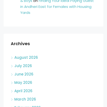
& Boys
on
Finding Your Ideal Paying Guest
in Andheri East for Females with Housing
Yards
Archives
August 2026
July 2026
June 2026
May 2026
April 2026
March 2026