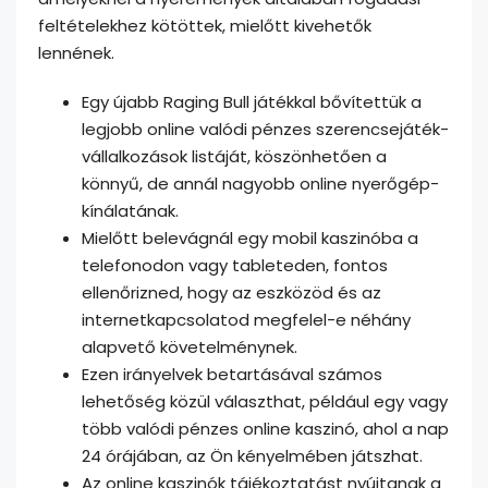
feltételekhez kötöttek, mielőtt kivehetők
lennének.
Egy újabb Raging Bull játékkal bővítettük a
legjobb online valódi pénzes szerencsejáték-
vállalkozások listáját, köszönhetően a
könnyű, de annál nagyobb online nyerőgép-
kínálatának.
Mielőtt belevágnál egy mobil kaszinóba a
telefonodon vagy tableteden, fontos
ellenőrizned, hogy az eszközöd és az
internetkapcsolatod megfelel-e néhány
alapvető követelménynek.
Ezen irányelvek betartásával számos
lehetőség közül választhat, például egy vagy
több valódi pénzes online kaszinó, ahol a nap
24 órájában, az Ön kényelmében játszhat.
Az online kaszinók tájékoztatást nyújtanak a