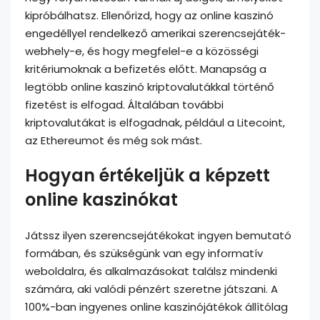
kipróbálhatsz. Ellenőrizd, hogy az online kaszinó
engedéllyel rendelkező amerikai szerencsejáték-
webhely-e, és hogy megfelel-e a közösségi
kritériumoknak a befizetés előtt. Manapság a
legtöbb online kaszinó kriptovalutákkal történő
fizetést is elfogad. Általában további
kriptovalutákat is elfogadnak, például a Litecoint,
az Ethereumot és még sok mást.
Hogyan értékeljük a képzett
online kaszinókat
Játssz ilyen szerencsejátékokat ingyen bemutató
formában, és szükségünk van egy informatív
weboldalra, és alkalmazásokat találsz mindenki
számára, aki valódi pénzért szeretne játszani. A
100%-ban ingyenes online kaszinójátékok állítólag