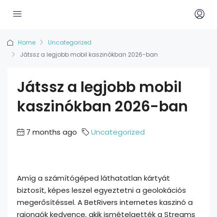
Home
Uncategorized
Játssz a legjobb mobil kaszinókban 2026-ban
Játssz a legjobb mobil
kaszinókban 2026-ban
7 months ago
Uncategorized
Amíg a számítógéped láthatatlan kártyát
biztosít, képes leszel egyeztetni a geolokációs
megerősítéssel. A BetRivers internetes kaszinó a
rajongók kedvence, akik ismételgették a Streams