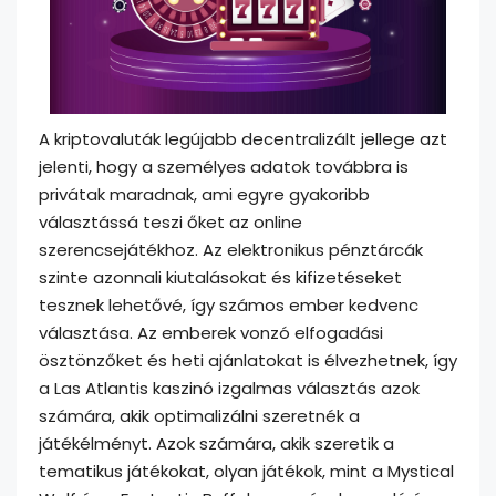
A kriptovaluták legújabb decentralizált jellege azt
jelenti, hogy a személyes adatok továbbra is
privátak maradnak, ami egyre gyakoribb
választássá teszi őket az online
szerencsejátékhoz. Az elektronikus pénztárcák
szinte azonnali kiutalásokat és kifizetéseket
tesznek lehetővé, így számos ember kedvenc
választása. Az emberek vonzó elfogadási
ösztönzőket és heti ajánlatokat is élvezhetnek, így
a Las Atlantis kaszinó izgalmas választás azok
számára, akik optimalizálni szeretnék a
játékélményt. Azok számára, akik szeretik a
tematikus játékokat, olyan játékok, mint a Mystical