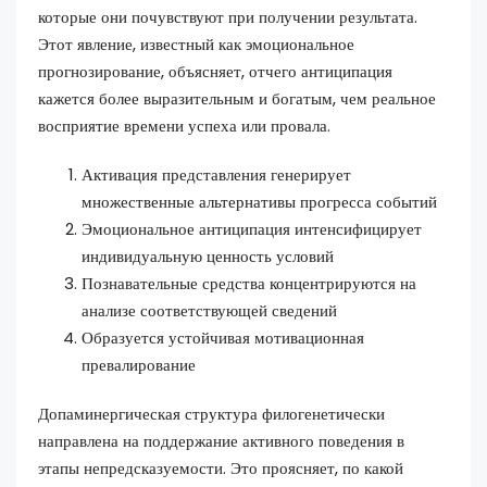
которые они почувствуют при получении результата.
Этот явление, известный как эмоциональное
прогнозирование, объясняет, отчего антиципация
кажется более выразительным и богатым, чем реальное
восприятие времени успеха или провала.
Активация представления генерирует
множественные альтернативы прогресса событий
Эмоциональное антиципация интенсифицирует
индивидуальную ценность условий
Познавательные средства концентрируются на
анализе соответствующей сведений
Образуется устойчивая мотивационная
превалирование
Допаминергическая структура филогенетически
направлена на поддержание активного поведения в
этапы непредсказуемости. Это проясняет, по какой