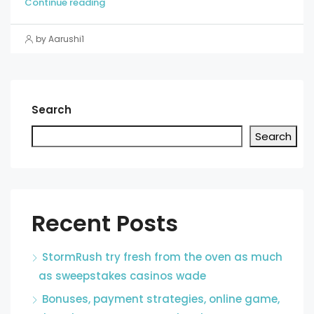
Continue reading
by Aarushi1
Search
Search
Recent Posts
StormRush try fresh from the oven as much
as sweepstakes casinos wade
Bonuses, payment strategies, online game,