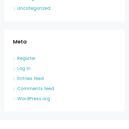
Uncategorized
Meta
Register
Log in
Entries feed
Comments feed
WordPress.org