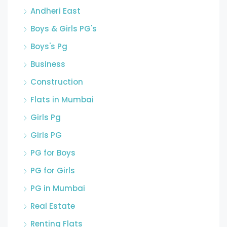
Andheri East
Boys & Girls PG's
Boys's Pg
Business
Construction
Flats in Mumbai
Girls Pg
Girls PG
PG for Boys
PG for Girls
PG in Mumbai
Real Estate
Renting Flats