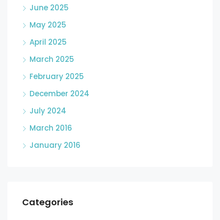
June 2025
May 2025
April 2025
March 2025
February 2025
December 2024
July 2024
March 2016
January 2016
Categories