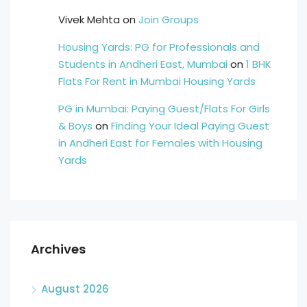
Vivek Mehta
on
Join Groups
Housing Yards: PG for Professionals and
Students in Andheri East, Mumbai
on
1 BHK
Flats For Rent in Mumbai Housing Yards
PG in Mumbai: Paying Guest/Flats For Girls
& Boys
on
Finding Your Ideal Paying Guest
in Andheri East for Females with Housing
Yards
Archives
August 2026