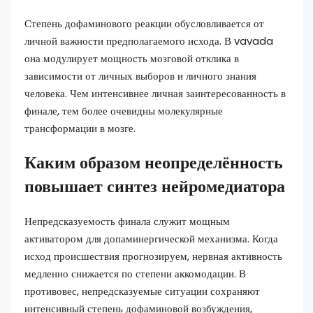
Степень дофаминового реакции обусловливается от
личной важности предполагаемого исхода. В vavada
она модулирует мощность мозговой отклика в
зависимости от личных выборов и личного знания
человека. Чем интенсивнее личная заинтересованность в
финале, тем более очевидны молекулярные
трансформации в мозге.
Каким образом неопределённость
повышает синтез нейромедиатора
Непредсказуемость финала служит мощным
активатором для допаминергической механизма. Когда
исход происшествия прогнозируем, нервная активность
медленно снижается по степени аккомодации. В
противовес, непредсказуемые ситуации сохраняют
интенсивный степень дофаминовой возбуждения,