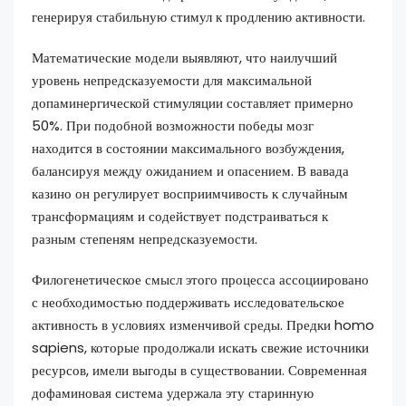
генерируя стабильную стимул к продлению активности.
Математические модели выявляют, что наилучший
уровень непредсказуемости для максимальной
допаминергической стимуляции составляет примерно
50%. При подобной возможности победы мозг
находится в состоянии максимального возбуждения,
балансируя между ожиданием и опасением. В вавада
казино он регулирует восприимчивость к случайным
трансформациям и содействует подстраиваться к
разным степеням непредсказуемости.
Филогенетическое смысл этого процесса ассоциировано
с необходимостью поддерживать исследовательское
активность в условиях изменчивой среды. Предки homo
sapiens, которые продолжали искать свежие источники
ресурсов, имели выгоды в существовании. Современная
дофаминовая система удержала эту старинную