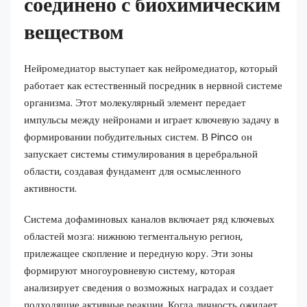
соединено с биохимическим
веществом
Нейромедиатор выступает как нейромедиатор, который
работает как естественный посредник в нервной системе
организма. Этот молекулярный элемент передает
импульсы между нейронами и играет ключевую задачу в
формировании побудительных систем. В Pinco он
запускает системы стимулирования в церебральной
области, создавая фундамент для осмысленного
активности.
Система дофаминовых каналов включает ряд ключевых
областей мозга: нижнюю тегментальную регион,
прилежащее скопление и передную кору. Эти зоны
формируют многоуровневую систему, которая
анализирует сведения о возможных наградах и создает
подходящие активные реакции. Когда личность ожидает