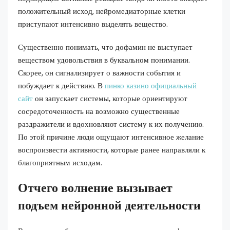
положительный исход, нейромедиаторные клетки
приступают интенсивно выделять вещество.
Существенно понимать, что дофамин не выступает
веществом удовольствия в буквальном понимании.
Скорее, он сигнализирует о важности события и
побуждает к действию. В
пинко казино официальный
сайт
он запускает системы, которые ориентируют
сосредоточенность на возможно существенные
раздражители и вдохновляют систему к их получению.
По этой причине люди ощущают интенсивное желание
воспроизвести активности, которые ранее направляли к
благоприятным исходам.
Отчего волнение вызывает
подъем нейронной деятельности