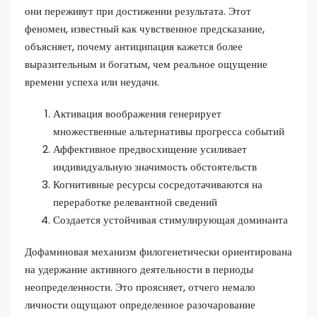
они переживут при достижении результата. Этот
феномен, известный как чувственное предсказание,
объясняет, почему антиципация кажется более
выразительным и богатым, чем реальное ощущение
времени успеха или неудачи.
Активация воображения генерирует
множественные альтернативы прогресса событий
Аффективное предвосхищение усиливает
индивидуальную значимость обстоятельств
Когнитивные ресурсы сосредотачиваются на
переработке релевантной сведений
Создается устойчивая стимулирующая доминанта
Дофаминовая механизм филогенетически ориентирована
на удержание активного деятельности в периоды
неопределенности. Это проясняет, отчего немало
личности ощущают определенное разочарование