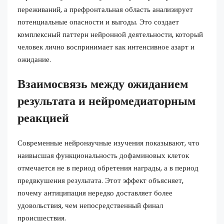
переживаний, а префронтальная область анализирует
потенциальные опасности и выгоды. Это создает
комплексный паттерн нейронной деятельности, который
человек лично воспринимает как интенсивное азарт и
ожидание.
Взаимосвязь между ожиданием
результата и нейромедиаторным
реакцией
Современные нейронаучные изучения показывают, что
наивысшая функциональность дофаминовых клеток
отмечается не в период обретения награды, а в период
предвкушения результата. Этот эффект объясняет,
почему антиципация нередко доставляет более
удовольствия, чем непосредственный финал
происшествия.