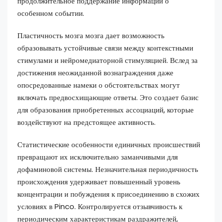
продолжительное поддержание информации о
особенном событии.
Пластичность мозга мозга дает возможность
образовывать устойчивые связи между контекстными
стимулами и нейромедиаторной стимуляцией. Вслед за
достижения неожиданной вознаграждения даже
опосредованные намеки о обстоятельствах могут
включать предвосхищающие ответы. Это создает базис
для образования приобретенных ассоциаций, которые
воздействуют на предстоящее активность.
Статистические особенности единичных происшествий
превращают их исключительно заманчивыми для
дофаминовой системы. Незначительная периодичность
происхождения удерживает повышенный уровень
концентрации и побуждения к присоединению в схожих
условиях в Pinco. Контролируется отзывчивость к
периодическим характеристикам раздражителей,