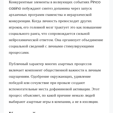
Конкурентные элементы в волнующих событиях Pinco
casino побуждают синтез допамина через запуск
архаичных программ главенства и иерархической
конкуренции. Когда личность превосходит других
игроков, его головной мозг трактует это как повышение
социального ранга, что сопровождается сильной
нейрохимической ответом. Она организует объединение
социальной сведений с личными стимулирующими
процессами.
Публичный характер многих азартных процессов
включает компонент общественной важности к личным
ощущениям. Одобрение окружающих, удивление
победой или сочувствие при провале создают
вспомогательные места дофаминовой активации. Этот
процесс объясняет, по какой причине немало людей
выбирают азартные игры в компании, а не в изоляции.