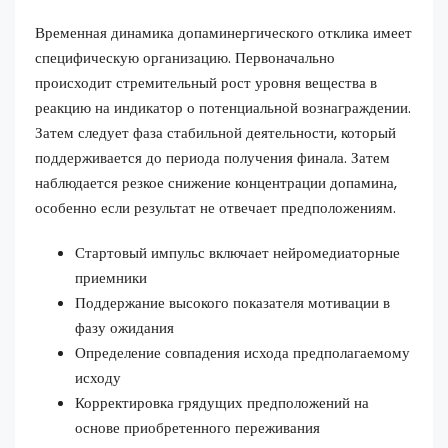
Временная динамика допаминергического отклика имеет
специфическую организацию. Первоначально
происходит стремительный рост уровня вещества в
реакцию на индикатор о потенциальной вознаграждении.
Затем следует фаза стабильной деятельности, который
поддерживается до периода получения финала. Затем
наблюдается резкое снижение концентрации допамина,
особенно если результат не отвечает предположениям.
Стартовый импульс включает нейромедиаторные
приемники
Поддержание высокого показателя мотивации в
фазу ожидания
Определение совпадения исхода предполагаемому
исходу
Корректировка грядущих предположений на
основе приобретенного переживания