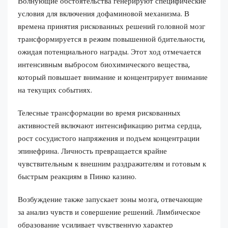
Волнующие обстоятельства генерируют специфические
условия для включения дофаминовой механизма. В
времена принятия рискованных решений головной мозг
трансформируется в режим повышенной бдительности,
ожидая потенциального награды. Этот ход отмечается
интенсивным выбросом биохимического вещества,
который повышает внимание и концентрирует внимание
на текущих событиях.
Телесные трансформации во время рискованных
активностей включают интенсификацию ритма сердца,
рост сосудистого напряжения и подъем концентрации
эпинефрина. Личность превращается крайне
чувствительным к внешним раздражителям и готовым к
быстрым реакциям в Пинко казино.
Возбуждение также запускает зоны мозга, отвечающие
за анализ чувств и совершение решений. Лимбическое
образование усиливает чувственную характер