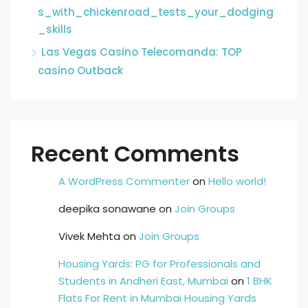
s_with_chickenroad_tests_your_dodging
_skills
Las Vegas Casino Telecomanda: TOP
casino Outback
Recent Comments
A WordPress Commenter
on
Hello world!
deepika sonawane
on
Join Groups
Vivek Mehta
on
Join Groups
Housing Yards: PG for Professionals and
Students in Andheri East, Mumbai
on
1 BHK
Flats For Rent in Mumbai Housing Yards