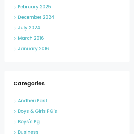
February 2025
December 2024
July 2024
March 2016
January 2016
Categories
Andheri East
Boys & Girls PG's
Boys's Pg
Business