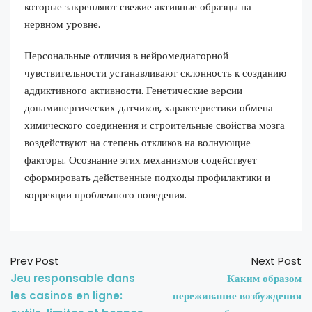
которые закрепляют свежие активные образцы на
нервном уровне.
Персональные отличия в нейромедиаторной
чувствительности устанавливают склонность к созданию
аддиктивного активности. Генетические версии
допаминергических датчиков, характеристики обмена
химического соединения и строительные свойства мозга
воздействуют на степень откликов на волнующие
факторы. Осознание этих механизмов содействует
сформировать действенные подходы профилактики и
коррекции проблемного поведения.
Prev Post
Next Post
Jeu responsable dans
Каким образом
les casinos en ligne:
переживание возбуждения