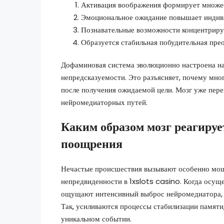
Активация воображения формирует множес
Эмоциональное ожидание повышает индив
Познавательные возможности концентрир
Образуется стабильная побудительная пре
Дофаминовая система эволюционно настроена на
непредсказуемости. Это разъясняет, почему мно
после получения ожидаемой цели. Мозг уже пер
нейромедиаторных путей.
Каким образом мозг реагиру
поощрения
Нечастые происшествия вызывают особенно мощ
непредвиденности в 1xslots casino. Когда осуще
ощущают интенсивный выброс нейромедиатора, к
Так, усиливаются процессы стабилизации памяти
уникальном событии.