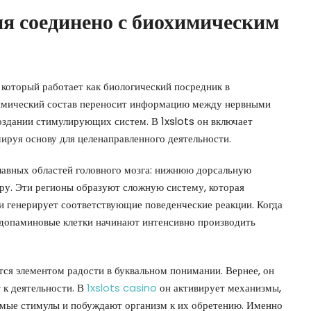
ия соединено с биохимическим
который работает как биологический посредник в
химический состав переносит информацию между нервными
оздании стимулирующих систем. В 1xslots он включает
ируя основу для целенаправленного деятельности.
лавных областей головного мозга: нижнюю дорсальную
ру. Эти регионы образуют сложную систему, которая
и генерирует соответствующие поведенческие реакции. Когда
 допаминовые клетки начинают интенсивно производить
тся элементом радости в буквальном понимании. Вернее, он
 к деятельности. В
1xslots casino
он активирует механизмы,
имые стимулы и побуждают организм к их обретению. Именно