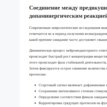
Соединение между предвкуше
допаминергическим реакцие
Современные неврологические исследования выя
отмечается не в период получения вознаграждени
какой причине ожидание часто доставляет свыше
Динамическая процесс нейромедиаторного ответ
происходит быстрый рост концентрации вещества
этого происходит фаза стабильной деятельности,
Затем фиксируется острое снижение количества 
прогнозам.
Стартовый сигнал включает дофаминовые
Сохранение интенсивного степени стимула
Определение соответствия финала ожидае
Корректировка грядущих прогнозов на фу