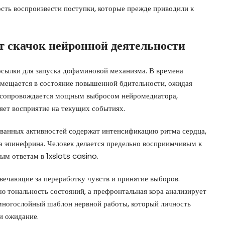
сть воспроизвести поступки, которые прежде приводили к
т скачок нейронной деятельности
сылки для запуска дофаминовой механизма. В времена
мещается в состояние повышенной бдительности, ожидая
м сопровождается мощным выбросом нейромедиатора,
яет восприятие на текущих событиях.
ванных активностей содержат интенсификацию ритма сердца,
ва эпинефрина. Человек делается предельно восприимчивым к
м ответам в 1xslots casino.
твечающие за переработку чувств и принятие выборов.
 тональность состояний, а префронтальная кора анализирует
многослойный шаблон нервной работы, который личность
и ожидание.