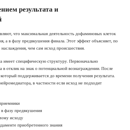
нием результата и
й
вляют, что максимальная деятельность дофаминовых клеток
я, а в фазу предвкушения финала. Этот эффект объясняет, по
 наслаждения, чем сам исход происшествия.
а имеет специфическую структуру. Первоначально
 в отклик на знак о потенциальной вознаграждении. После
 который поддерживается до времени получения результата.
нейромедиатора, в частности если исход не подходит
 приемники
 в фазу предвкушения
мому исходу
ндаменте приобретенного знания