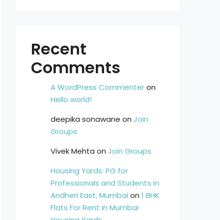
Recent
Comments
A WordPress Commenter
on
Hello world!
deepika sonawane
on
Join
Groups
Vivek Mehta
on
Join Groups
Housing Yards: PG for
Professionals and Students in
Andheri East, Mumbai
on
1 BHK
Flats For Rent in Mumbai
Housing Yards