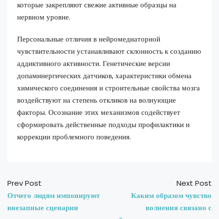
которые закрепляют свежие активные образцы на
нервном уровне.
Персональные отличия в нейромедиаторной
чувствительности устанавливают склонность к созданию
аддиктивного активности. Генетические версии
допаминергических датчиков, характеристики обмена
химического соединения и строительные свойства мозга
воздействуют на степень откликов на волнующие
факторы. Осознание этих механизмов содействует
сформировать действенные подходы профилактики и
коррекции проблемного поведения.
Prev Post
Next Post
Отчего людям импонируют
Каким образом чувство
внезапные сценарии
волнения связано с