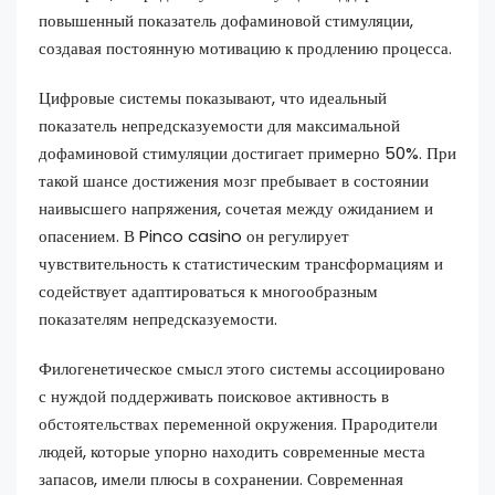
повышенный показатель дофаминовой стимуляции,
создавая постоянную мотивацию к продлению процесса.
Цифровые системы показывают, что идеальный
показатель непредсказуемости для максимальной
дофаминовой стимуляции достигает примерно 50%. При
такой шансе достижения мозг пребывает в состоянии
наивысшего напряжения, сочетая между ожиданием и
опасением. В Pinco casino он регулирует
чувствительность к статистическим трансформациям и
содействует адаптироваться к многообразным
показателям непредсказуемости.
Филогенетическое смысл этого системы ассоциировано
с нуждой поддерживать поисковое активность в
обстоятельствах переменной окружения. Прародители
людей, которые упорно находить современные места
запасов, имели плюсы в сохранении. Современная