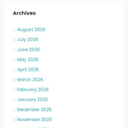
Archives
August 2026
July 2026
June 2026
May 2026
April 2026
March 2026
February 2026
January 2026
December 2025
November 2025