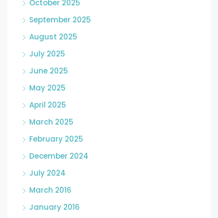
October 2025
September 2025
August 2025
July 2025
June 2025
May 2025
April 2025
March 2025
February 2025
December 2024
July 2024
March 2016
January 2016