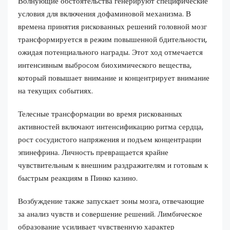
Волнующие обстоятельства генерируют специфические
условия для включения дофаминовой механизма. В
времена принятия рискованных решений головной мозг
трансформируется в режим повышенной бдительности,
ожидая потенциального награды. Этот ход отмечается
интенсивным выбросом биохимического вещества,
который повышает внимание и концентрирует внимание
на текущих событиях.
Телесные трансформации во время рискованных
активностей включают интенсификацию ритма сердца,
рост сосудистого напряжения и подъем концентрации
эпинефрина. Личность превращается крайне
чувствительным к внешним раздражителям и готовым к
быстрым реакциям в Пинко казино.
Возбуждение также запускает зоны мозга, отвечающие
за анализ чувств и совершение решений. Лимбическое
образование усиливает чувственную характер