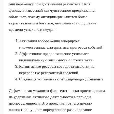
они переживут при достижении результата. Этот
феномен, известный как чувственное предсказание,
объясняет, почему антиципация кажется более
выразительным и богатым, чем реальное ощущение
времени успеха или неудачи.
Активация воображения генерирует
множественные альтернативы прогресса событий
Аффективное предвосхищение усиливает
индивидуальную значимость обстоятельств
Когнитивные ресурсы сосредотачиваются на
переработке релевантной сведений
Создается устойчивая стимулирующая доминанта
Дофаминовая механизм филогенетически ориентирована
на удержание активного деятельности в периоды
неопределенности. Это проясняет, отчего немало
личности ощущают определенное разочарование