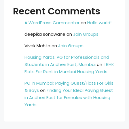
Recent Comments
A WordPress Commenter
on
Hello world!
deepika sonawane
on
Join Groups
Vivek Mehta
on
Join Groups
Housing Yards: PG for Professionals and
Students in Andheri East, Mumbai
on
1 BHK
Flats For Rent in Mumbai Housing Yards
PG in Mumbai: Paying Guest/Flats For Girls
& Boys
on
Finding Your Ideal Paying Guest
in Andheri East for Females with Housing
Yards