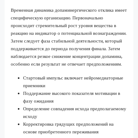
Временная динамика допаминергического отклика имеет
специфическую организацию. Первоначально
происходит стремительный рост уровня вещества в
реакцию на индикатор о потенциальной вознаграждении.
Затем следует фаза стабильной деятельности, который
поддерживается до периода получения финала. Затем
наблюдается резкое снижение концентрации допамина,
особенно если результат не отвечает предположениям.
Стартовый импульс включает нейромедиаторные
приемники
Поддержание высокого показателя мотивации в
фазу ожидания
Определение совпадения исхода предполагаемому
исходу
Корректировка грядущих предположений на
основе приобретенного переживания