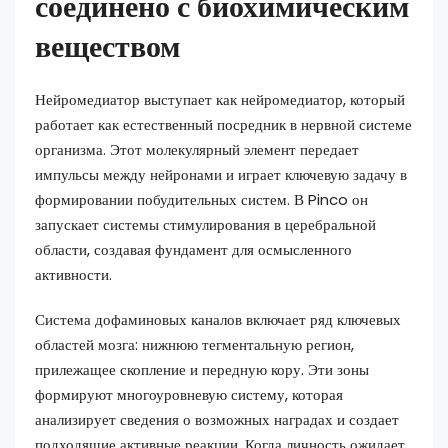
соединено с биохимическим
веществом
Нейромедиатор выступает как нейромедиатор, который
работает как естественный посредник в нервной системе
организма. Этот молекулярный элемент передает
импульсы между нейронами и играет ключевую задачу в
формировании побудительных систем. В Pinco он
запускает системы стимулирования в церебральной
области, создавая фундамент для осмысленного
активности.
Система дофаминовых каналов включает ряд ключевых
областей мозга: нижнюю тегментальную регион,
прилежащее скопление и передную кору. Эти зоны
формируют многоуровневую систему, которая
анализирует сведения о возможных наградах и создает
подходящие активные реакции. Когда личность ожидает