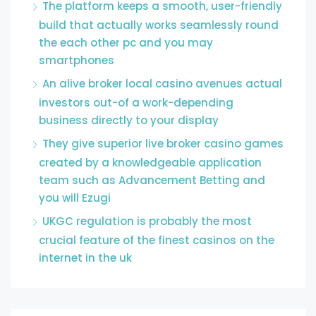
The platform keeps a smooth, user-friendly
build that actually works seamlessly round
the each other pc and you may
smartphones
An alive broker local casino avenues actual
investors out-of a work-depending
business directly to your display
They give superior live broker casino games
created by a knowledgeable application
team such as Advancement Betting and
you will Ezugi
UKGC regulation is probably the most
crucial feature of the finest casinos on the
internet in the uk