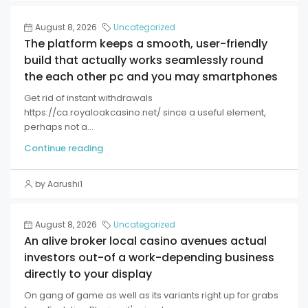
August 8, 2026
Uncategorized
The platform keeps a smooth, user-friendly
build that actually works seamlessly round
the each other pc and you may smartphones
Get rid of instant withdrawals
https://ca.royaloakcasino.net/ since a useful element,
perhaps not a...
Continue reading
by Aarushi1
August 8, 2026
Uncategorized
An alive broker local casino avenues actual
investors out-of a work-depending business
directly to your display
On gang of game as well as its variants right up for grabs