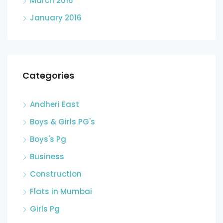
March 2016
January 2016
Categories
Andheri East
Boys & Girls PG's
Boys's Pg
Business
Construction
Flats in Mumbai
Girls Pg