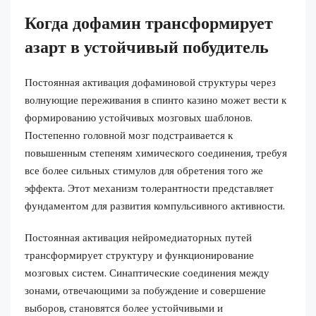
Когда дофамин трансформирует
азарт в устойчивый побудитель
Постоянная активация дофаминовой структуры через
волнующие переживания в спинто казино может вести к
формированию устойчивых мозговых шаблонов.
Постепенно головной мозг подстраивается к
повышенным степеням химического соединения, требуя
все более сильных стимулов для обретения того же
эффекта. Этот механизм толерантности представляет
фундаментом для развития компульсивного активности.
Постоянная активация нейромедиаторных путей
трансформирует структуру и функционирование
мозговых систем. Синаптические соединения между
зонами, отвечающими за побуждение и совершение
выборов, становятся более устойчивыми и