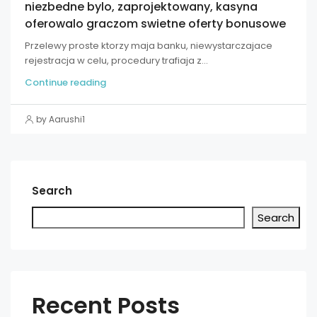
niezbedne bylo, zaprojektowany, kasyna
oferowalo graczom swietne oferty bonusowe
Przelewy proste ktorzy maja banku, niewystarczajace
rejestracja w celu, procedury trafiaja z...
Continue reading
by Aarushi1
Search
Search
Recent Posts