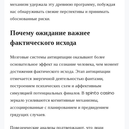
механизм удержала эту древнюю программу, побуждая
нас обнаруживать свежие перспективы и принимать
обоснованные риски.
Почему ожидание важнее
фактического исхода
Мозговые системы антиципации оказывают более
основательное эффект на сознание человека, чем момент
достижения фактического исхода. Этап антиципации
отмечается энергичной деятельностью фантазии,
построением психических схем и аффективным
симуляцией потенциальных финалов. В spinto casino
зеркало усиливаются когнитивные механизмы,
ассоциированные с планированием и предвидением
грядущих случаев.
Поведенческие анализы подтверждают, что люди