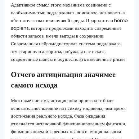
Адаптивное смысл этого механизма соединено с
необходимостью поддерживать поисковое активность в
обстоятельствах изменчивой среды. Прародители homo
sapiens, которые продолжали находить современные
области запасов, имели выгоды в сохранении.
Современная нейромедиаторная система поддержала
эту старинную алгоритм, побуждая нас искать
современные шансы и осуществлять взвешенные риски.
Отчего антиципация значимее
самого исхода
Мозговые системы антиципации производят более
основательное влияние на психику индивида, чем время
достижения реального исхода. Фаза ожидания
отмечается интенсивной функционированием фантазии,
формированием мысленных планов и эмоциональным