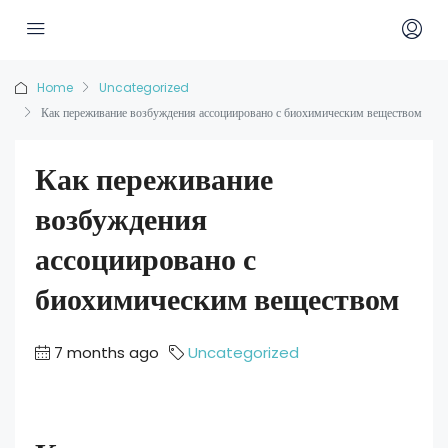
Home
Uncategorized
Как переживание возбуждения ассоциировано с биохимическим веществом
Как переживание
возбуждения
ассоциировано с
биохимическим веществом
7 months ago
Uncategorized