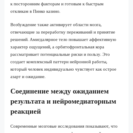
к посторонним факторам и готовым к быстрым
откликам в Пинко казино.
Возбуждение также активирует области мозга,
отвечающие за переработку переживаний и принятие
решений. Амигдалярное тело повышает аффективную
характер ощущений, а орбитофронтальная кора
рассматривает потенциальные риски и пользу. Это
создает комплексный паттерн нейронной работы,
который человек индивидуально чувствует как острое
азарт и ожидание.
Соединение между ожиданием
результата и нейромедиаторным
реакцией
Современные мозговые исследования показывают, что