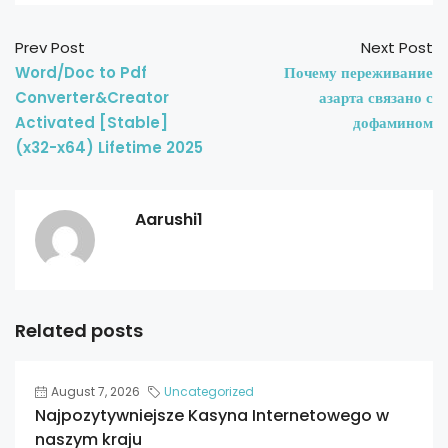
Prev Post
Next Post
Word/Doc to Pdf
Почему переживание
Converter&Creator
азарта связано с
Activated [Stable]
дофамином
(x32-x64) Lifetime 2025
Aarushi1
Related posts
August 7, 2026
Uncategorized
Najpozytywniejsze Kasyna Internetowego w
naszym kraju