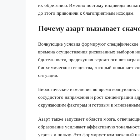
их обретению. Именно поэтому индивиды испыты
до этого приводили к благоприятным исходам.
Почему азарт вызывает скач
Волнующие условия формируют специфические о
времена осуществления рискованных выборов не
бдительности, предвкушая вероятного вознагра
биохимического вещества, который повышает со
ситуации.
Биологические изменения во время волнующих с
сосудистого напряжения и рост концентрации ад
окружающим факторам и готовым к мгновенным о
Азарт также запускает области мозга, отвечающ
образование усиливает аффективную тональность
угрозы и пользу. Это формирует комплексный ш