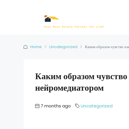
Home
Uncategorized
Каким образом чувство аз
Каким образом чувство 
нейромедиатором
7 months ago
Uncategorized