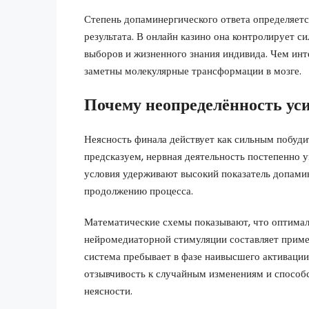
Степень допаминергического ответа определяет
результата. В онлайн казино она контролирует с
выборов и жизненного знания индивида. Чем инте
заметны молекулярные трансформации в мозге.
Почему неопределённость ус
Неясность финала действует как сильным побуди
предсказуем, нервная деятельность постепенно 
условия удерживают высокий показатель допамин
продолжению процесса.
Математические схемы показывают, что оптимал
нейромедиаторной стимуляции составляет прим
система пребывает в фазе наивысшего активации,
отзывчивость к случайным изменениям и способ
неясности.