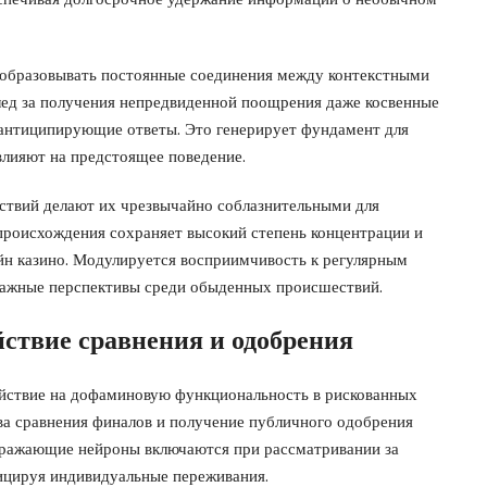
 образовывать постоянные соединения между контекстными
лед за получения непредвиденной поощрения даже косвенные
 антиципирующие ответы. Это генерирует фундамент для
влияют на предстоящее поведение.
ствий делают их чрезвычайно соблазнительными для
роисхождения сохраняет высокий степень концентрации и
йн казино. Модулируется восприимчивость к регулярным
 важные перспективы среди обыденных происшествий.
ствие сравнения и одобрения
йствие на дофаминовую функциональность в рискованных
ва сравнения финалов и получение публичного одобрения
ражающие нейроны включаются при рассматривании за
цируя индивидуальные переживания.