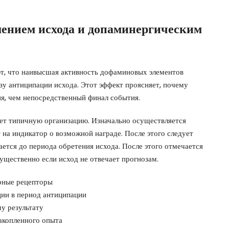
ением исхода и допаминергическим
т, что наивысшая активность дофаминовых элементов
азу антиципации исхода. Этот эффект проясняет, почему
я, чем непосредственный финал события.
ет типичную организацию. Изначально осуществляется
 на индикатор о возможной награде. После этого следует
ается до периода обретения исхода. После этого отмечается
щественно если исход не отвечает прогнозам.
рные рецепторы
ции в период антиципации
у результату
акопленного опыта