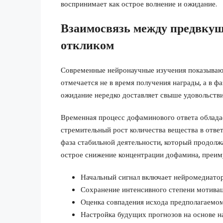
воспринимает как острое волнение и ожидание.
Взаимосвязь между предвкуш
откликом
Современные нейронаучные изучения показываю
отмечается не в время получения награды, а в ф
ожидание нередко доставляет свыше удовольстви
Временная процесс дофаминового ответа облада
стремительный рост количества вещества в ответ
фаза стабильной деятельности, который продолж
острое снижение концентрации дофамина, преиму
Начальный сигнал включает нейромедиато
Сохранение интенсивного степени мотива
Оценка совпадения исхода предполагаемом
Настройка будущих прогнозов на основе н