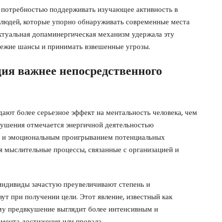
с потребностью поддерживать изучающее активность в
людей, которые упорно обнаруживать современные места
ктуальная допаминергическая механизм удержала эту
вежие шансы и принимать взвешенные угрозы.
ия важнее непосредственного
ют более серьезное эффект на ментальность человека, чем
кушения отмечается энергичной деятельностью
в и эмоциональным проигрыванием потенциальных
я мыслительные процессы, связанные с организацией и
индивиды зачастую преувеличивают степень и
ут при получении цели. Этот явление, известный как
ему предвкушение выглядит более интенсивным и
мента достижения или провала.