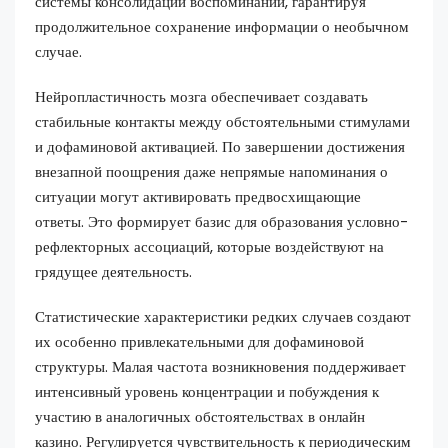
системы консолидации воспоминаний, гарантируя
продолжительное сохранение информации о необычном
случае.
Нейропластичность мозга обеспечивает создавать
стабильные контакты между обстоятельными стимулами
и дофаминовой активацией. По завершении достижения
внезапной поощрения даже непрямые напоминания о
ситуации могут активировать предвосхищающие
ответы. Это формирует базис для образования условно-
рефлекторных ассоциаций, которые воздействуют на
грядущее деятельность.
Статистические характеристики редких случаев создают
их особенно привлекательными для дофаминовой
структуры. Малая частота возникновения поддерживает
интенсивный уровень концентрации и побуждения к
участию в аналогичных обстоятельствах в онлайн
казино. Регулируется чувствительность к периодическим