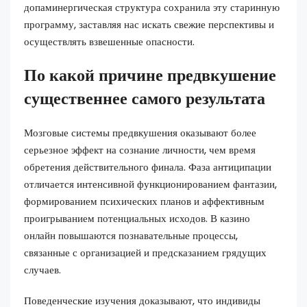
допаминергическая структура сохранила эту старинную
программу, заставляя нас искать свежие перспективы и
осуществлять взвешенные опасности.
По какой причине предвкушение
существеннее самого результата
Мозговые системы предвкушения оказывают более
серьезное эффект на сознание личности, чем время
обретения действительного финала. Фаза антиципации
отличается интенсивной функционированием фантазии,
формированием психических планов и аффективным
проигрыванием потенциальных исходов. В казино
онлайн повышаются познавательные процессы,
связанные с организацией и предсказанием грядущих
случаев.
Поведенческие изучения доказывают, что индивиды