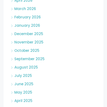
April 2026
March 2026
February 2026
January 2026
December 2025
November 2025
October 2025
September 2025
August 2025
July 2025
June 2025
May 2025
April 2025