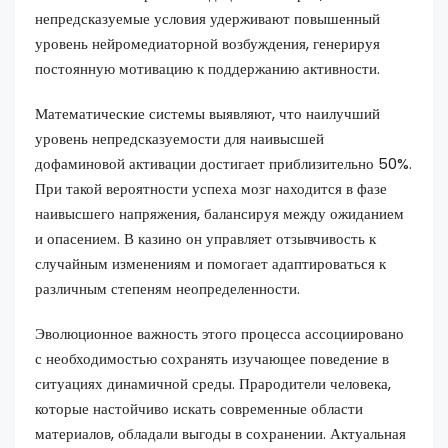
непредсказуемые условия удерживают повышенный
уровень нейромедиаторной возбуждения, генерируя
постоянную мотивацию к поддержанию активности.
Математические системы выявляют, что наилучший
уровень непредсказуемости для наивысшей
дофаминовой активации достигает приблизительно 50%.
При такой вероятности успеха мозг находится в фазе
наивысшего напряжения, балансируя между ожиданием
и опасением. В казино он управляет отзывчивость к
случайным изменениям и помогает адаптироваться к
различным степеням неопределенности.
Эволюционное важность этого процесса ассоциировано
с необходимостью сохранять изучающее поведение в
ситуациях динамичной среды. Прародители человека,
которые настойчиво искать современные области
материалов, обладали выгоды в сохранении. Актуальная