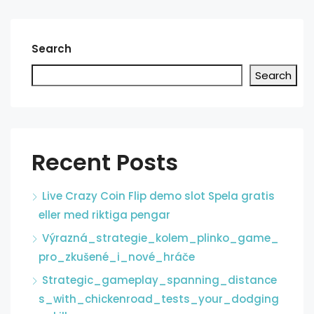
Search
Search
Recent Posts
Live Crazy Coin Flip demo slot Spela gratis
eller med riktiga pengar
Výrazná_strategie_kolem_plinko_game_
pro_zkušené_i_nové_hráče
Strategic_gameplay_spanning_distance
s_with_chickenroad_tests_your_dodging