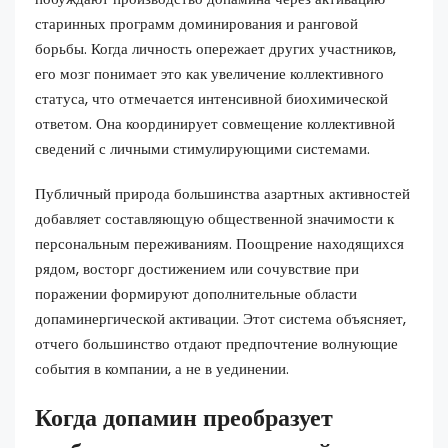
старинных программ доминирования и ранговой
борьбы. Когда личность опережает других участников,
его мозг понимает это как увеличение коллективного
статуса, что отмечается интенсивной биохимической
ответом. Она координирует совмещение коллективной
сведений с личными стимулирующими системами.
Публичный природа большинства азартных активностей
добавляет составляющую общественной значимости к
персональным переживаниям. Поощрение находящихся
рядом, восторг достижением или сочувствие при
поражении формируют дополнительные области
допаминергической активации. Этот система объясняет,
отчего большинство отдают предпочтение волнующие
события в компании, а не в уединении.
Когда допамин преобразует