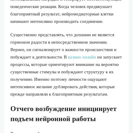
поведенческие реакции. Когда человек предвкушает
благоприятный результат, нейромедиаторные клетки
начинают интенсивно производить соединение.
Существенно представлять, что допамин не является
гормоном радости в непосредственном значении.
Вернее, он сигнализирует о важности происшествия и
побуждает к деятельности. В
казино онлайн
он запускает
процессы, которые ориентируют внимание на вероятно
существенные стимулы и побуждают структуру к их
получению. Именно поэтому личности ощущают
интенсивное желание дублировать действия, которые
прежде направляли к благоприятным результатам.
Отчего возбуждение инициирует
подъем нейронной работы