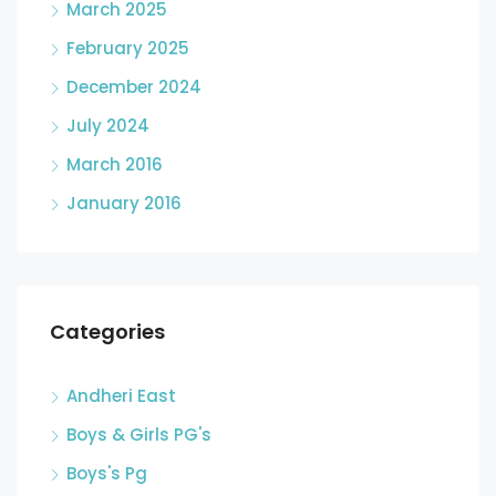
March 2025
February 2025
December 2024
July 2024
March 2016
January 2016
Categories
Andheri East
Boys & Girls PG's
Boys's Pg