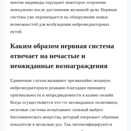
многие индивиды ощущают некоторое огорчение
немедленно после достижения желанной цели. Нервная
система уже перемещается на обнаружение новых
возможностей для возбуждения нейромедиаторных
путей.
Каким образом нервная система
отвечает на нечастые и
неожиданные вознаграждения
Единичные случаи вызывают чрезвычайно мощную
нейромедиаторную реакцию благодаря принципу
оригинальности и непредвиденности в казино онлайн.
Когда осуществляется что-то неожиданное позитивное,
мозговые системы испытывают сильный выброс
биохимического вещества, который опережает обычные
показатели в несколько раз. Так, интенсифицируются