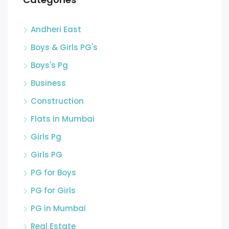
Andheri East
Boys & Girls PG's
Boys's Pg
Business
Construction
Flats in Mumbai
Girls Pg
Girls PG
PG for Boys
PG for Girls
PG in Mumbai
Real Estate