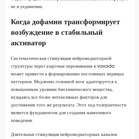
не в уединении.
Когда дофамин трансформирует
возбуждение в стабильный
активатор
Систематическая стимуляция нейромедиаторной
структуры через азартные переживания в vavada
может привести к формированию постоянных нервных
паттернов. Медленно головной мозг адаптируется к
повышенным уровням биохимического вещества,
нуждаясь все более интенсивных факторов для
достижения того же результата. Этот ход толерантности
является фундаментом для создания навязчивого
поведения.
Длительная стимуляция нейромедиаторных каналов