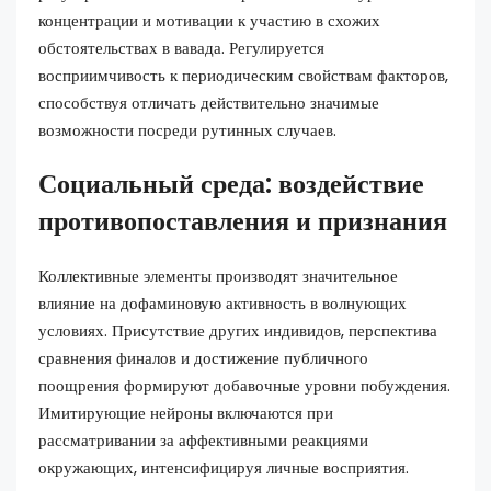
концентрации и мотивации к участию в схожих
обстоятельствах в вавада. Регулируется
восприимчивость к периодическим свойствам факторов,
способствуя отличать действительно значимые
возможности посреди рутинных случаев.
Социальный среда: воздействие
противопоставления и признания
Коллективные элементы производят значительное
влияние на дофаминовую активность в волнующих
условиях. Присутствие других индивидов, перспектива
сравнения финалов и достижение публичного
поощрения формируют добавочные уровни побуждения.
Имитирующие нейроны включаются при
рассматривании за аффективными реакциями
окружающих, интенсифицируя личные восприятия.