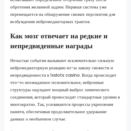
обретения желанной задачи. Нервная система уже
перемещается на обнаружение свежих перспектив для
возбуждения нейромедиаторных трактов.
Как мозг отвечает на редкие и
непредвиденные награды
Нечастые события вызывают исключительно сильную
нейромедиаторную реакцию из-за закону свежести и
непредвиденности в 1xslots casino. Когда происходит
что-то неожиданное положительное, нейронные
структуры ощущают мощный выброс химического
соединения, который превосходит стандартные уровни в
многократно. Так, усиливаются процессы укрепления
памяти, обеспечивая продолжительное удержание
данных о необычном случае.