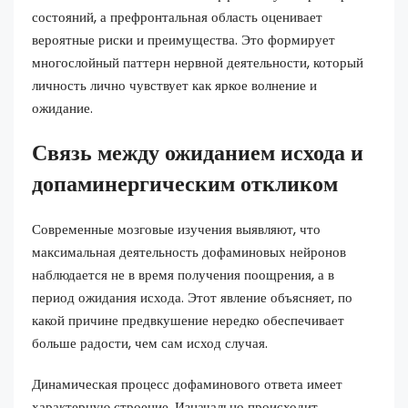
состояний, а префронтальная область оценивает
вероятные риски и преимущества. Это формирует
многослойный паттерн нервной деятельности, который
личность лично чувствует как яркое волнение и
ожидание.
Связь между ожиданием исхода и
допаминергическим откликом
Современные мозговые изучения выявляют, что
максимальная деятельность дофаминовых нейронов
наблюдается не в время получения поощрения, а в
период ожидания исхода. Этот явление объясняет, по
какой причине предвкушение нередко обеспечивает
больше радости, чем сам исход случая.
Динамическая процесс дофаминового ответа имеет
характерную строение. Изначально происходит