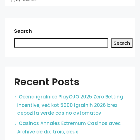
Search
Search
Recent Posts
Ocena igralnice PlayOJO 2025 Zero Betting
Incentive, več kot 5000 igralnih 2026 brez
depozita verde casino avtomatov
Casinos Annales Extremum Casinos avec
Archive de dix, trois, deux