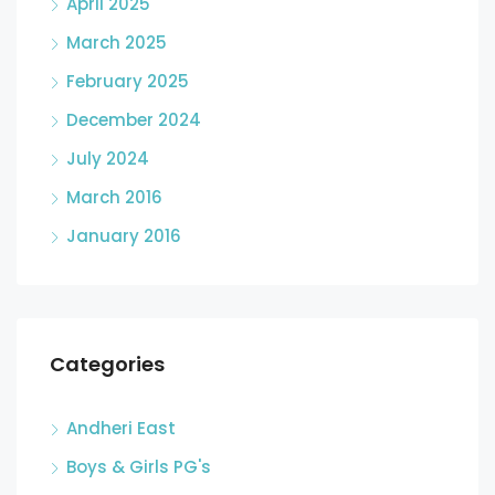
April 2025
March 2025
February 2025
December 2024
July 2024
March 2016
January 2016
Categories
Andheri East
Boys & Girls PG's