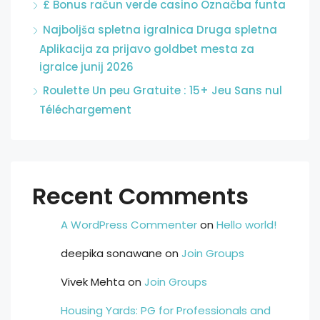
£ Bonus račun verde casino Označba funta
Najboljša spletna igralnica Druga spletna
Aplikacija za prijavo goldbet mesta za
igralce junij 2026
Roulette Un peu Gratuite : 15+ Jeu Sans nul
Téléchargement
Recent Comments
A WordPress Commenter
on
Hello world!
deepika sonawane
on
Join Groups
Vivek Mehta
on
Join Groups
Housing Yards: PG for Professionals and