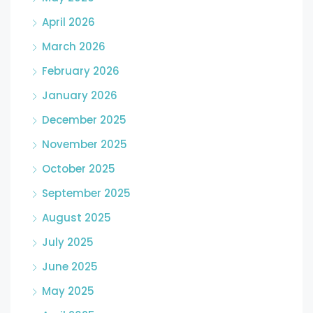
April 2026
March 2026
February 2026
January 2026
December 2025
November 2025
October 2025
September 2025
August 2025
July 2025
June 2025
May 2025