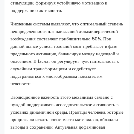
стимуляции, формируя устойчивую мотивацию к
поддержанию активности.
Численные системы выявляют, что оптимальный степень
неопределенности для наивысшей допаминергической
возбуждения составляет приблизительно 50%. При
данной шансе успеха головной мозг пребывает в фазе
предельного активации, балансируя между надеждой и
опасением. В 1хслот он регулирует чувствительность к
случайным трансформациям и содействует
подстраиваться к многообразным показателям
неясности.
Эволюционное важность этого механизма связано с
нуждой поддерживать исследовательское активность в
условиях динамичной среды. Праотцы человека, которые
продолжали искать новые места материалов, обладали
выгоды в сохранении. Актуальная дофаминовая