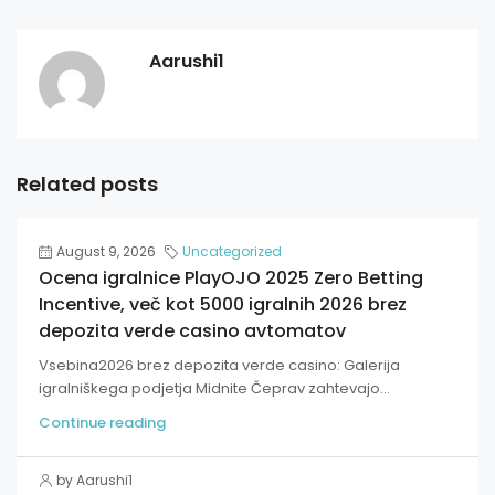
Aarushi1
Related posts
August 9, 2026
Uncategorized
Ocena igralnice PlayOJO 2025 Zero Betting
Incentive, več kot 5000 igralnih 2026 brez
depozita verde casino avtomatov
Vsebina2026 brez depozita verde casino: Galerija
igralniškega podjetja Midnite Čeprav zahtevajo...
Continue reading
by Aarushi1