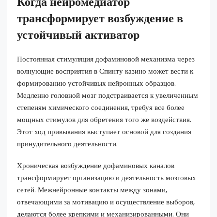
Когда нейромедиатор
трансформирует возбуждение в
устойчивый активатор
Постоянная стимуляция дофаминовой механизма через
волнующие восприятия в Спинту казино может вести к
формированию устойчивых нейронных образцов.
Медленно головной мозг подстраивается к увеличенным
степеням химического соединения, требуя все более
мощных стимулов для обретения того же воздействия.
Этот ход привыкания выступает основой для создания
принудительного деятельности.
Хроническая возбуждение дофаминовых каналов
трансформирует организацию и деятельность мозговых
сетей. Межнейронные контакты между зонами,
отвечающими за мотивацию и осуществление выборов,
делаются более крепкими и механизированными. Они