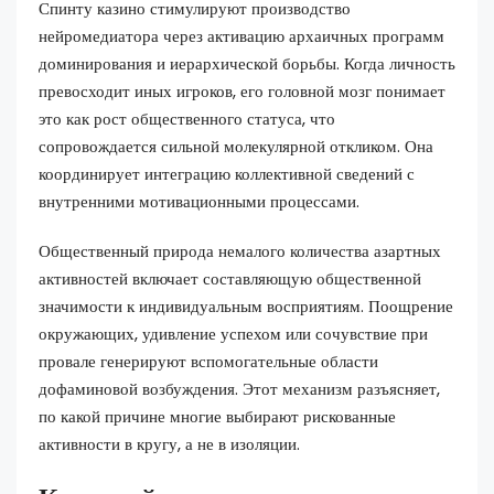
Спинту казино стимулируют производство
нейромедиатора через активацию архаичных программ
доминирования и иерархической борьбы. Когда личность
превосходит иных игроков, его головной мозг понимает
это как рост общественного статуса, что
сопровождается сильной молекулярной откликом. Она
координирует интеграцию коллективной сведений с
внутренними мотивационными процессами.
Общественный природа немалого количества азартных
активностей включает составляющую общественной
значимости к индивидуальным восприятиям. Поощрение
окружающих, удивление успехом или сочувствие при
провале генерируют вспомогательные области
дофаминовой возбуждения. Этот механизм разъясняет,
по какой причине многие выбирают рискованные
активности в кругу, а не в изоляции.