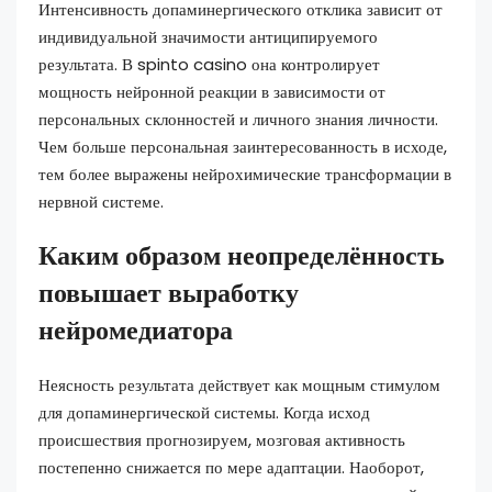
Интенсивность допаминергического отклика зависит от
индивидуальной значимости антиципируемого
результата. В spinto casino она контролирует
мощность нейронной реакции в зависимости от
персональных склонностей и личного знания личности.
Чем больше персональная заинтересованность в исходе,
тем более выражены нейрохимические трансформации в
нервной системе.
Каким образом неопределённость
повышает выработку
нейромедиатора
Неясность результата действует как мощным стимулом
для допаминергической системы. Когда исход
происшествия прогнозируем, мозговая активность
постепенно снижается по мере адаптации. Наоборот,