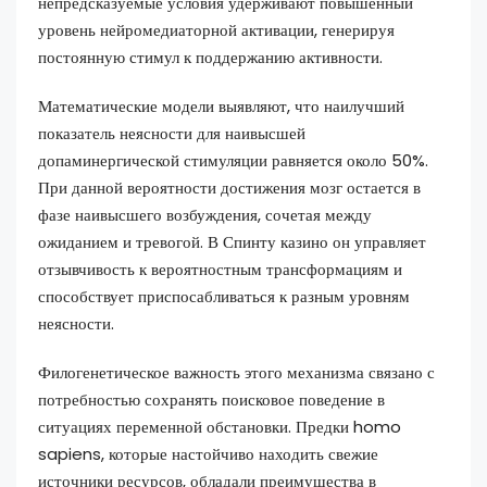
непредсказуемые условия удерживают повышенный
уровень нейромедиаторной активации, генерируя
постоянную стимул к поддержанию активности.
Математические модели выявляют, что наилучший
показатель неясности для наивысшей
допаминергической стимуляции равняется около 50%.
При данной вероятности достижения мозг остается в
фазе наивысшего возбуждения, сочетая между
ожиданием и тревогой. В Спинту казино он управляет
отзывчивость к вероятностным трансформациям и
способствует приспосабливаться к разным уровням
неясности.
Филогенетическое важность этого механизма связано с
потребностью сохранять поисковое поведение в
ситуациях переменной обстановки. Предки homo
sapiens, которые настойчиво находить свежие
источники ресурсов, обладали преимущества в