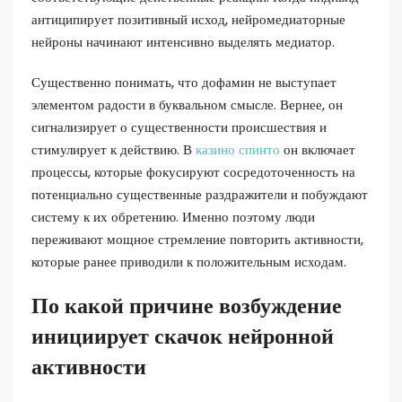
антиципирует позитивный исход, нейромедиаторные
нейроны начинают интенсивно выделять медиатор.
Существенно понимать, что дофамин не выступает
элементом радости в буквальном смысле. Вернее, он
сигнализирует о существенности происшествия и
стимулирует к действию. В
казино спинто
он включает
процессы, которые фокусируют сосредоточенность на
потенциально существенные раздражители и побуждают
систему к их обретению. Именно поэтому люди
переживают мощное стремление повторить активности,
которые ранее приводили к положительным исходам.
По какой причине возбуждение
инициирует скачок нейронной
активности