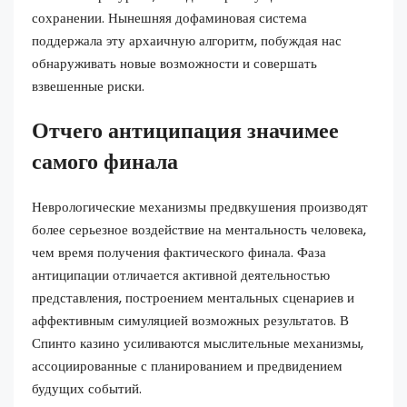
сохранении. Нынешняя дофаминовая система
поддержала эту архаичную алгоритм, побуждая нас
обнаруживать новые возможности и совершать
взвешенные риски.
Отчего антиципация значимее
самого финала
Неврологические механизмы предвкушения производят
более серьезное воздействие на ментальность человека,
чем время получения фактического финала. Фаза
антиципации отличается активной деятельностью
представления, построением ментальных сценариев и
аффективным симуляцией возможных результатов. В
Спинто казино усиливаются мыслительные механизмы,
ассоциированные с планированием и предвидением
будущих событий.