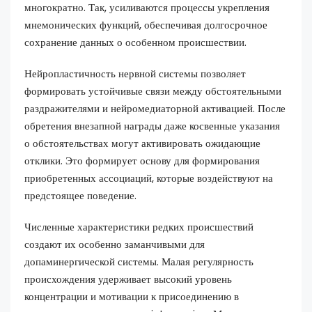
многократно. Так, усиливаются процессы укрепления
мнемонических функций, обеспечивая долгосрочное
сохранение данных о особенном происшествии.
Нейропластичность нервной системы позволяет
формировать устойчивые связи между обстоятельными
раздражителями и нейромедиаторной активацией. После
обретения внезапной награды даже косвенные указания
о обстоятельствах могут активировать ожидающие
отклики. Это формирует основу для формирования
приобретенных ассоциаций, которые воздействуют на
предстоящее поведение.
Численные характеристики редких происшествий
создают их особенно заманчивыми для
допаминергической системы. Малая регулярность
происхождения удерживает высокий уровень
концентрации и мотивации к присоединению в