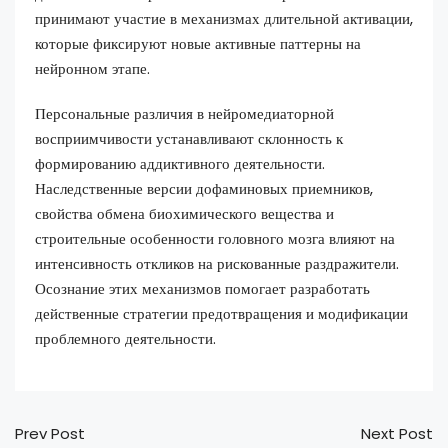
принимают участие в механизмах длительной активации,
которые фиксируют новые активные паттерны на
нейронном этапе.
Персональные различия в нейромедиаторной
восприимчивости устанавливают склонность к
формированию аддиктивного деятельности.
Наследственные версии дофаминовых приемников,
свойства обмена биохимического вещества и
строительные особенности головного мозга влияют на
интенсивность откликов на рискованные раздражители.
Осознание этих механизмов помогает разработать
действенные стратегии предотвращения и модификации
проблемного деятельности.
Prev Post
Next Post