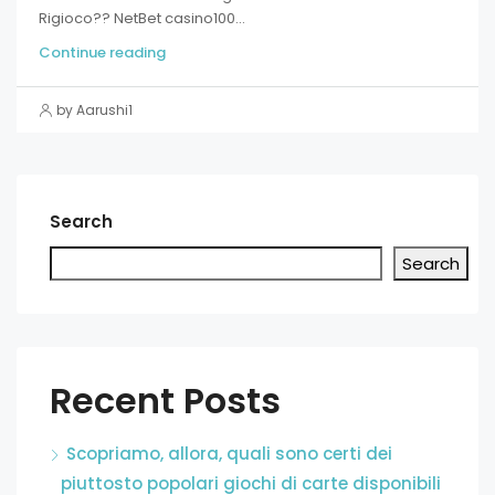
Rigioco?? NetBet casino100...
Continue reading
by Aarushi1
Search
Search
Recent Posts
Scopriamo, allora, quali sono certi dei
piuttosto popolari giochi di carte disponibili