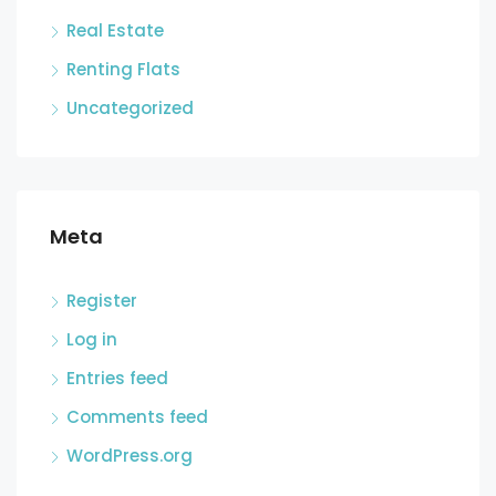
Real Estate
Renting Flats
Uncategorized
Meta
Register
Log in
Entries feed
Comments feed
WordPress.org