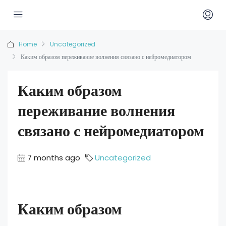
Home
Uncategorized
Каким образом переживание волнения связано с нейромедиатором
Каким образом
переживание волнения
связано с нейромедиатором
7 months ago
Uncategorized
Каким образом