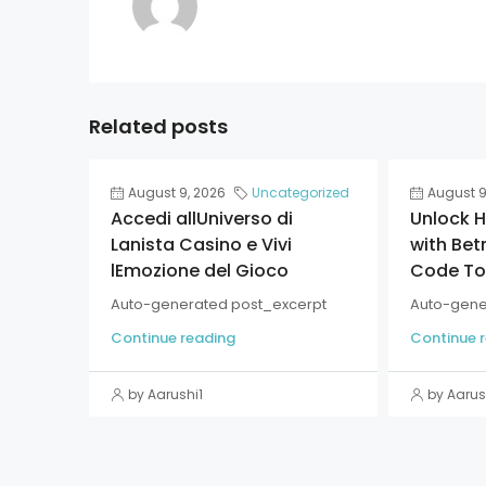
Related posts
August 9, 2026
Uncategorized
August 9
Accedi allUniverso di
Unlock H
Lanista Casino e Vivi
with Bet
lEmozione del Gioco
Code T
Auto-generated post_excerpt
Auto-gene
Continue reading
Continue 
by Aarushi1
by Aarus