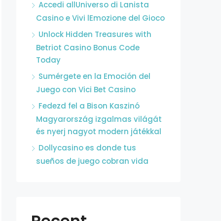
Accedi allUniverso di Lanista
Casino e Vivi lEmozione del Gioco
Unlock Hidden Treasures with
Betriot Casino Bonus Code
Today
Sumérgete en la Emoción del
Juego con Vici Bet Casino
Fedezd fel a Bison Kaszinó
Magyarország izgalmas világát
és nyerj nagyot modern játékkal
Dollycasino es donde tus
sueños de juego cobran vida
Recent