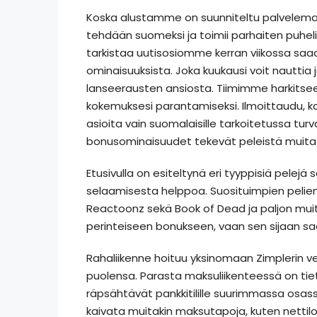
Koska alustamme on suunniteltu palvelemaa
tehdään suomeksi ja toimii parhaiten puheli
tarkistaa uutisosiomme kerran viikossa saad
ominaisuuksista. Joka kuukausi voit nauttia 
lanseerausten ansiosta. Tiimimme harkitsee 
kokemuksesi parantamiseksi. Ilmoittaudu, k
asioita vain suomalaisille tarkoitetussa turva
bonusominaisuudet tekevät peleistä muita 
Etusivulla on esiteltynä eri tyyppisiä pelejä
selaamisesta helppoa. Suosituimpien pelien
Reactoonz sekä Book of Dead ja paljon muita 
perinteiseen bonukseen, vaan sen sijaan saat
Rahaliikenne hoituu yksinomaan Zimplerin v
puolensa. Parasta maksuliikenteessä on tiet
räpsähtävät pankkitilille suurimmassa osass
kaivata muitakin maksutapoja, kuten nettilo