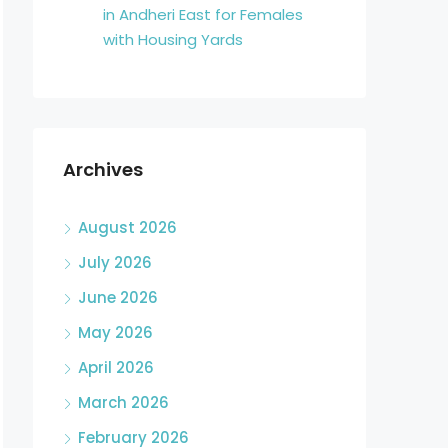
in Andheri East for Females
with Housing Yards
Archives
August 2026
July 2026
June 2026
May 2026
April 2026
March 2026
February 2026