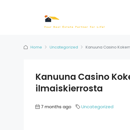
Home
Uncategorized
Kanuuna Casino Kokemu
Kanuuna Casino Kok
ilmaiskierrosta
7 months ago
Uncategorized