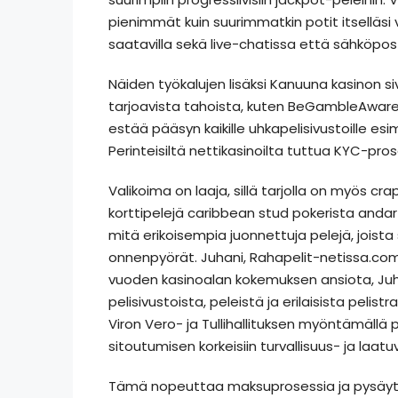
pienimmät kuin suurimmatkin potit itselläsi
saatavilla sekä live-chatissa että sähköpo
Näiden työkalujen lisäksi Kanuuna kasinon si
tarjoavista tahoista, kuten BeGambleAware
estää pääsyn kaikille uhkapelisivustoille es
Perinteisiltä nettikasinoilta tuttua KYC-prose
Valikoima on laaja, sillä tarjolla on myös cra
korttipelejä caribbean stud pokerista andar 
mitä erikoisempia juonnettuja pelejä, joista 
onnenpyörät. Juhani, Rahapelit-netissa.com s
vuoden kasinoalan kokemuksen ansiota, Juhani
pelisivustoista, peleistä ja erilaisista pelis
Viron Vero- ja Tullihallituksen myöntämällä p
sitoutumisen korkeisiin turvallisuus- ja laatu
Tämä nopeuttaa maksuprosessia ja pysäyttää