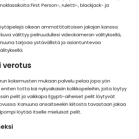
noklassikoita First Person-, ruletti-, blackjack- ja
pöytäpelejä oikean ammattitaitoisen jakajan kanssa.
 kuva välittyy peliruudullesi videokameran välityksellä,
anuuna tarjoaa ystävällistä ja asiantuntevaa
lityksellä.
i verotus
gurun kokemusten mukaan palvelu pelaa jopa yön
iten totta kai nykyaikaisiin kolikkopeleihin, joita löytyy
sin pelit ja vaikkapa Egypti-aiheiset pelit löytyvät
ovussa. Kanuuna ansaitseekin kiitosta tavastaan jakaa
elpompi löytää itselle mieluisat pelit.
eksi