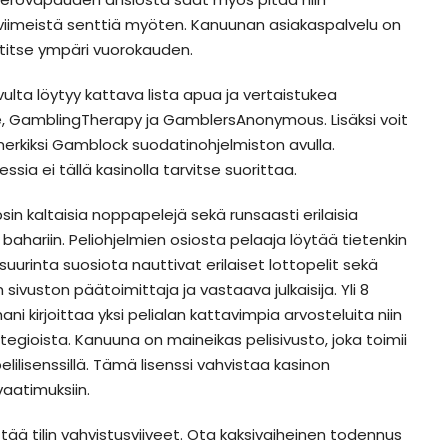
 viimeistä senttiä myöten. Kanuunan asiakaspalvelu on
stitse ympäri vuorokauden.
vulta löytyy kattava lista apua ja vertaistukea
, GamblingTherapy ja GamblersAnonymous. Lisäksi voit
imerkiksi Gamblock suodatinohjelmiston avulla.
ssia ei tällä kasinolla tarvitse suorittaa.
psin kaltaisia noppapelejä sekä runsaasti erilaisia
bahariin. Peliohjelmien osiosta pelaaja löytää tietenkin
suurinta suosiota nauttivat erilaiset lottopelit sekä
ivuston päätoimittaja ja vastaava julkaisija. Yli 8
 kirjoittaa yksi pelialan kattavimpia arvosteluita niin
trategioista. Kanuuna on maineikas pelisivusto, joka toimii
elilisenssillä. Tämä lisenssi vahvistaa kasinon
vaatimuksiin.
 tilin vahvistusviiveet. Ota kaksivaiheinen todennus